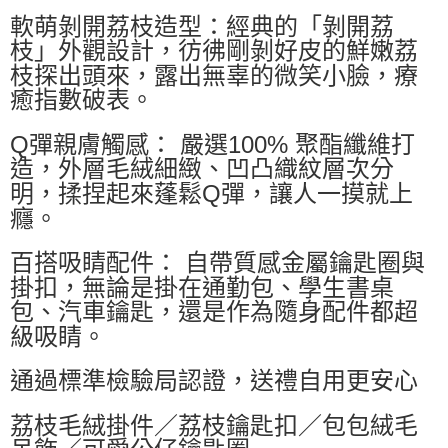
軟萌剝開荔枝造型：經典的「剝開荔
每筆NT$60，滿NT$599(含以上)免運費
枝」外觀設計，彷彿剛剝好皮的鮮嫩荔
付款後萊爾富取貨
枝探出頭來，露出無辜的微笑小臉，療
每筆NT$60，滿NT$599(含以上)免運費
癒指數破表。
7-11付款取貨
Q彈親膚觸感： 嚴選100% 聚酯纖維打
每筆NT$60，滿NT$599(含以上)免運費
造，外層毛絨細緻、凹凸織紋層次分
付款後7-11取貨
明，揉捏起來蓬鬆Q彈，讓人一摸就上
癮。
每筆NT$60，滿NT$599(含以上)免運費
宅配
百搭吸睛配件： 自帶質感金屬鑰匙圈與
每筆NT$80，滿NT$799(含以上)免運費
掛扣，無論是掛在通勤包、學生書桌
包、汽車鑰匙，還是作為隨身配件都超
國家/地區配送0330
查看運費
級吸睛。
通過標準檢驗局認證，送禮自用更安心
荔枝毛絨掛件／荔枝鑰匙扣／包包絨毛