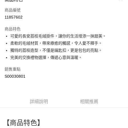
信用卡一次付款
商品編號
超商取貨付款
11857602
LINE Pay
商品特色
Apple Pay
可愛的長安荔枝毛絨掛件，讓你的生活增添一抹甜美。
柔軟的毛絨材質，帶來療癒的觸感，令人愛不釋手。
街口支付
獨特的荔枝造型，不僅是鑰匙扣，更是包包的亮點。
全盈+PAY
完美的交換禮物選擇，傳遞心意與溫暖。
ATM付款
銷售重點
S00030801
運送方式
全家付款取貨
每筆NT$60，滿NT$599(含以上)免運費
詳細說明
相關推薦
付款後全家取貨
每筆NT$60，滿NT$599(含以上)免運費
【商品特色】
萊爾富取貨付款