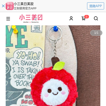
小三美日美妝
開啟APP
立刻使用官方APP
0
1
/
1