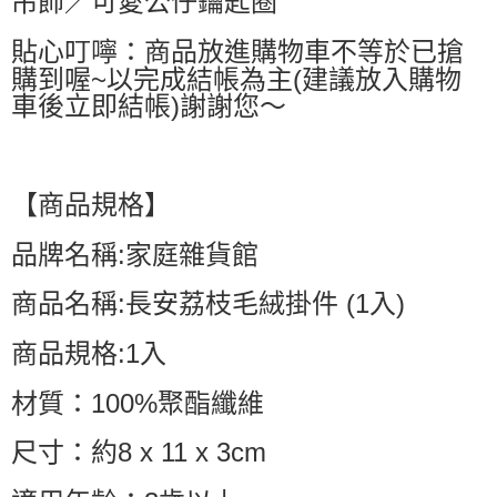
吊飾／可愛公仔鑰匙圈
貼心叮嚀：商品放進購物車不等於已搶
購到喔~以完成結帳為主(建議放入購物
車後立即結帳)謝謝您～
【商品規格】
品牌名稱:家庭雜貨館
商品名稱:長安荔枝毛絨掛件 (1入)
商品規格:1入
材質：100%聚酯纖維
尺寸：約8 x 11 x 3cm