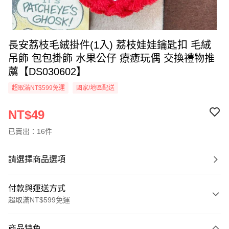
長安荔枝毛絨掛件(1入) 荔枝娃娃鑰匙扣 毛絨
吊飾 包包掛飾 水果公仔 療癒玩偶 交換禮物推
薦【DS030602】
超取滿NT$599免運
國家/地區配送
NT$49
已賣出：16件
請選擇商品選項
付款與運送方式
超取滿NT$599免運
付款方式
商品特色