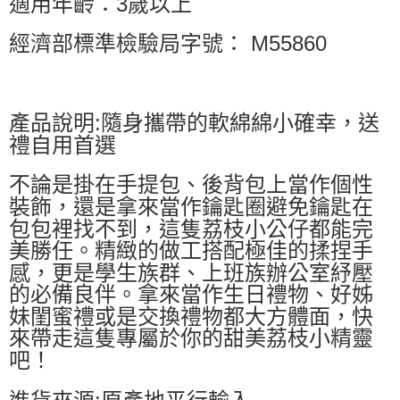
適用年齡：3歲以上
經濟部標準檢驗局字號： M55860
產品說明:隨身攜帶的軟綿綿小確幸，送
禮自用首選
不論是掛在手提包、後背包上當作個性
裝飾，還是拿來當作鑰匙圈避免鑰匙在
包包裡找不到，這隻荔枝小公仔都能完
美勝任。精緻的做工搭配極佳的揉捏手
感，更是學生族群、上班族辦公室紓壓
的必備良伴。拿來當作生日禮物、好姊
妹閨蜜禮或是交換禮物都大方體面，快
來帶走這隻專屬於你的甜美荔枝小精靈
吧！
進貨來源:原產地平行輸入