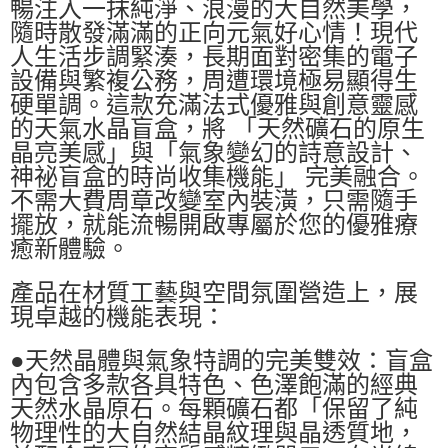
暢注入一抹純淨、浪漫的大自然美學，
隨時散發滿滿的正向元氣好心情！現代
人生活步調緊湊，長期面對密集的電子
設備與繁複公務，周遭環境極易顯得生
硬單調。這款充滿法式優雅與創意靈感
的天氣水晶盲盒，將 「天然礦石的原生
晶亮美感」與「氣象變幻的詩意設計、
神祕盲盒的時尚收集機能」 完美融合。
不需大費周章改變室內裝潢，只需隨手
擺放，就能流暢開啟專屬於您的優雅療
癒新體驗。
產品在材質工藝與空間氛圍營造上，展
現卓越的機能表現：
●天然晶體與氣象特調的完美雙效：盲盒
內包含多款各具特色、色澤飽滿的經典
天然水晶原石。每顆礦石都「保留了純
物理性的大自然結晶紋理與晶透質地，