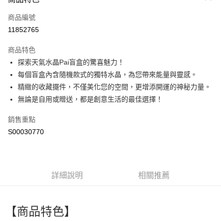
信用卡一次付款
商品編號
超商取貨付款
11852765
LINE Pay
商品特色
Apple Pay
探索天氣水晶Pai盲盒的驚喜魅力！
每個盲盒內含隨機款式的獨特水晶，為您帶來能量與靈感。
街口支付
精緻的收藏擺件，不僅美化您的空間，更增添開運的神秘力量。
全盈+PAY
無論是自用或贈送，都是創意生活的最佳選擇！
ATM付款
銷售重點
S00030770
運送方式
全家付款取貨
每筆NT$60，滿NT$599(含以上)免運費
詳細說明
相關推薦
付款後全家取貨
每筆NT$60，滿NT$599(含以上)免運費
【商品特色】
萊爾富取貨付款