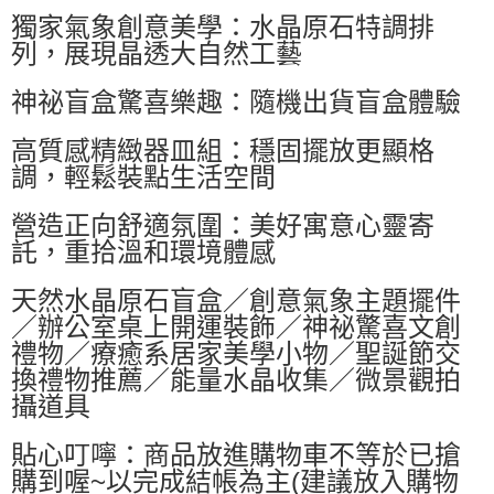
獨家氣象創意美學：水晶原石特調排
每筆NT$60，滿NT$599(含以上)免運費
列，展現晶透大自然工藝
付款後萊爾富取貨
每筆NT$60，滿NT$599(含以上)免運費
神祕盲盒驚喜樂趣：隨機出貨盲盒體驗
7-11付款取貨
高質感精緻器皿組：穩固擺放更顯格
每筆NT$60，滿NT$599(含以上)免運費
調，輕鬆裝點生活空間
付款後7-11取貨
營造正向舒適氛圍：美好寓意心靈寄
每筆NT$60，滿NT$599(含以上)免運費
託，重拾溫和環境體感
宅配
天然水晶原石盲盒／創意氣象主題擺件
每筆NT$80，滿NT$799(含以上)免運費
／辦公室桌上開運裝飾／神祕驚喜文創
國家/地區配送0330
查看運費
禮物／療癒系居家美學小物／聖誕節交
換禮物推薦／能量水晶收集／微景觀拍
攝道具
貼心叮嚀：商品放進購物車不等於已搶
購到喔~以完成結帳為主(建議放入購物