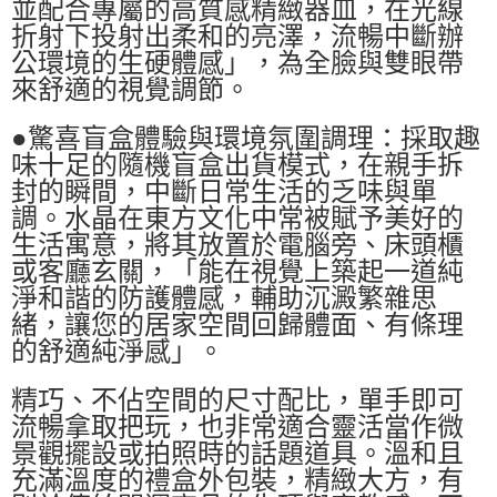
並配合專屬的高質感精緻器皿，在光線
折射下投射出柔和的亮澤，流暢中斷辦
公環境的生硬體感」，為全臉與雙眼帶
來舒適的視覺調節。
●驚喜盲盒體驗與環境氛圍調理：採取趣
味十足的隨機盲盒出貨模式，在親手拆
封的瞬間，中斷日常生活的乏味與單
調。水晶在東方文化中常被賦予美好的
生活寓意，將其放置於電腦旁、床頭櫃
或客廳玄關，「能在視覺上築起一道純
淨和諧的防護體感，輔助沉澱繁雜思
緒，讓您的居家空間回歸體面、有條理
的舒適純淨感」。
精巧、不佔空間的尺寸配比，單手即可
流暢拿取把玩，也非常適合靈活當作微
景觀擺設或拍照時的話題道具。溫和且
充滿溫度的禮盒外包裝，精緻大方，有