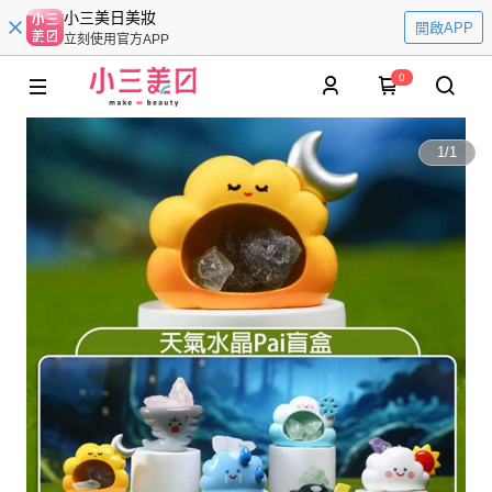
小三美日美妝
開啟APP
立刻使用官方APP
0
1
/
1