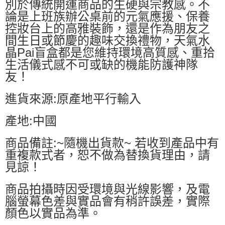
別於傳統開運商品的生硬與宗教感。不
論是上班族辦公桌前的元氣應援、保養
控妝台上的高雅裝飾，還是作為朋友之
間生日或節慶的趣味交換禮物，天氣水
晶Pai盲盒都是您維持環境高質感、重拾
生活儀式感不可或缺的機能防護神隊
友！
進貨來源:原產地平行輸入
產地:中國
商品備註:~隨機出貨款~ 若收到產品中有
重複款式者，恕不做為替換貨理由，請
見諒！
商品拍攝時因受環境與光線影響，及電
腦螢幕色差與實品會有稍許誤差，實際
顏色以實品為準。