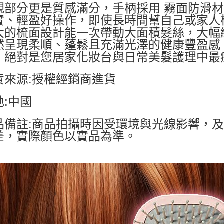
觀部分更是質感滿分，手柄採用 霧面防滑
實、輕盈好操作，即使長時間幫自己或家人
大的梳面設計能一次帶動大面積髮絲，大幅
然呈現柔順、蓬鬆且充滿光澤的健康豐盈感
，絕對是您居家化妝台與日常美髮護理中最
貨來源:授權經銷商進貨
地:中國
品備註:商品拍攝時因受環境與光線影響，
差，實際顏色以實品為準。