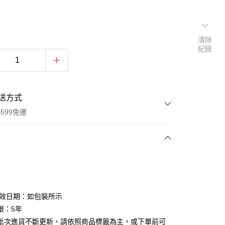
清除
紀錄
送方式
599免運
次付款
付款
有效日期：如包裝所示
限：5年
批次進貨不斷更新，請依照商品標籤為主，或下單前可