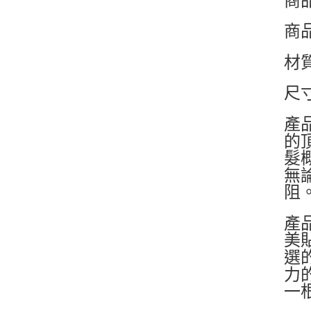
商
材
尺寸
產
的
髮
無
阻
產
美
選
力
一