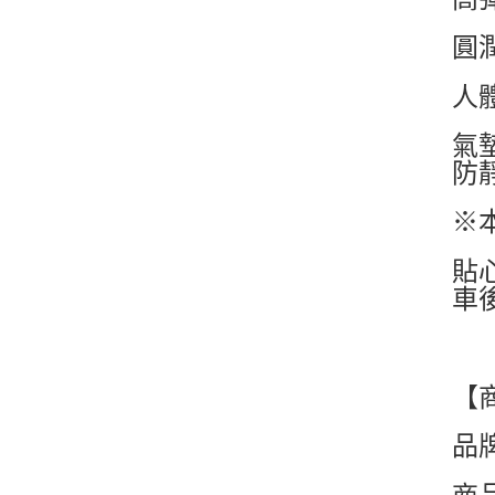
圓
人
氣
防
※
貼
車
【
品牌
商品