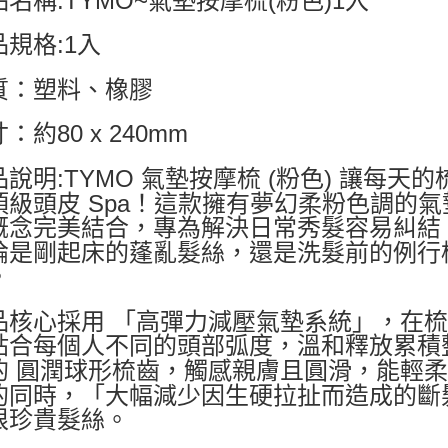
品規格:1入
質：塑料、橡膠
：約80 x 240mm
品說明:TYMO 氣墊按摩梳 (粉色) 讓每
頂級頭皮 Spa！這款擁有夢幻柔粉色調的
概念完美結合，專為解決日常秀髮容易糾結
論是剛起床的蓬亂髮絲，還是洗髮前的例行
。
品核心採用 「高彈力減壓氣墊系統」，在
貼合每個人不同的頭部弧度，溫和釋放累積
的 圓潤球形梳齒，觸感親膚且圓滑，能輕
的同時，「大幅減少因生硬拉扯而造成的斷
根珍貴髮絲。