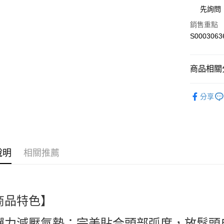
街口支付
先詢問
全盈+PAY
銷售重點
S0003063
ATM付款
商品相關分
運送方式
美髮造型 Ha
全家付款
分享
人氣商品
每筆NT$6
熱搜✨新品搶先
付款後全
每筆NT$6
說明
相關推薦
萊爾富取
每筆NT$6
付款後萊
商品特色】
每筆NT$6
彈力減壓氣墊：完美貼合頭部弧度，放鬆頭
7-11付款