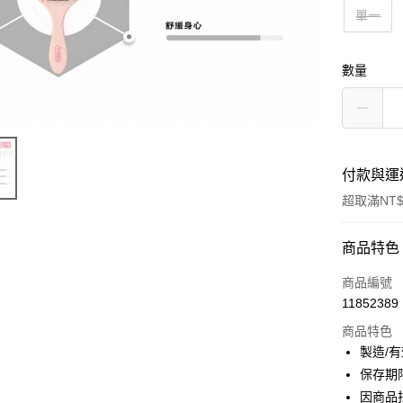
單一
數量
付款與運
超取滿NT$
付款方式
商品特色
信用卡一
商品編號
11852389
超商取貨
商品特色
LINE Pay
製造/
保存期
Apple Pay
因商品