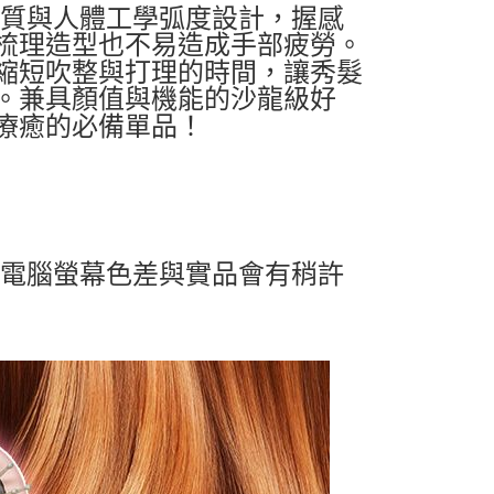
材質與人體工學弧度設計，握感
梳理造型也不易造成手部疲勞。
縮短吹整與打理的時間，讓秀髮
。兼具顏值與機能的沙龍級好
療癒的必備單品！
及電腦螢幕色差與實品會有稍許