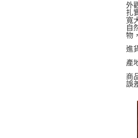
外
扎
寬
自
物
進
產
商
誤