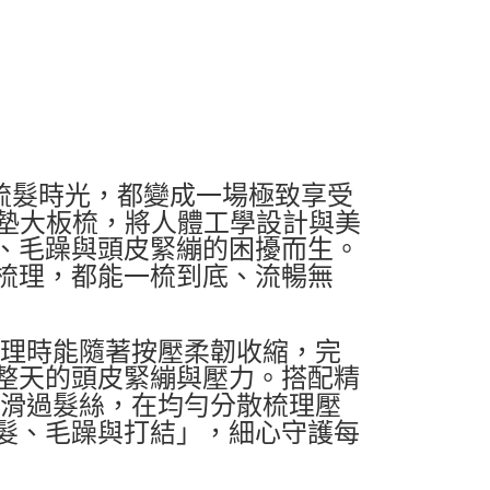
天的梳髮時光，都變成一場極致享受
氣墊大板梳，將人體工學設計與美
、毛躁與頭皮緊繃的困擾而生。
梳理，都能一梳到底、流暢無
梳理時能隨著按壓柔韌收縮，完
整天的頭皮緊繃與壓力。搭配精
柔滑過髮絲，在均勻分散梳理壓
髮、毛躁與打結」，細心守護每