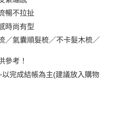
0，滿NT$599(含以上)免運費
流暢不拉扯
1取貨
感時尚有型
0，滿NT$599(含以上)免運費
梳／氣囊順髮梳／不卡髮木梳／
0，滿NT$799(含以上)免運費
供參考！
~以完成結帳為主(建議放入購物