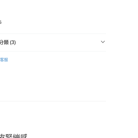
6
類 (3)
ir
電棒捲｜美髮器材 Curling iron
取貨
客服
推薦
0，滿NT$599(含以上)免運費
看✨ New Arrival
家取貨
0，滿NT$599(含以上)免運費
貨付款
0，滿NT$599(含以上)免運費
爾富取貨
0，滿NT$599(含以上)免運費
皮緊繃感
取貨