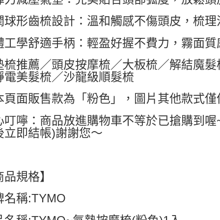
每筆NT$6
潤球形齒梳設計：溫和觸感不傷頭皮，梳理
付款後7-1
體工學舒適手柄：輕盈好握不費力，霧面質
每筆NT$6
宅配
墊梳推薦／頭皮按摩梳／大板梳／解結魔髮
每筆NT$8
靜電美髮梳／沙龍級順髮梳
本頁面販售款為「粉色」，圖片其他款式僅
心叮嚀：商品放進購物車不等於已搶購到喔
後立即結帳)謝謝您～
商品規格】
名稱:TYMO
名稱:TYMO~氣墊按摩梳(粉色)1入