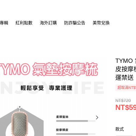
專輯
紅利點數
海外訂購
防詐騙公告
美幣兌換
TYMO
皮按摩梳
運禁送
超取滿NT$
NT$720
NT$5
款式