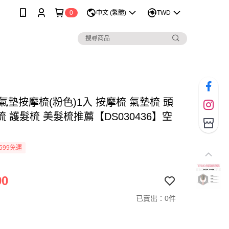
0
中文 (繁體)
TWD
 氣墊按摩梳(粉色)1入 按摩梳 氣墊梳 頭
 護髮梳 美髮梳推薦【DS030436】空
599免運
90
已賣出：0件