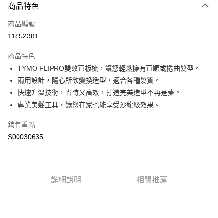
商品特色
信用卡一次付款
商品編號
超商取貨付款
11852381
LINE Pay
商品特色
Apple Pay
TYMO FLIPRO雙效直板梳，讓您輕鬆擁有直順或捲曲髮型。
兩用設計，隨心所欲變換造型，適合各種髮質。
街口支付
快速升溫技術，省時又高效，打造完美造型不再是夢。
全盈+PAY
專業美髮工具，讓您在家也能享受沙龍級效果。
ATM付款
銷售重點
S00030635
運送方式
全家付款取貨
每筆NT$60，滿NT$599(含以上)免運費
詳細說明
相關推薦
付款後全家取貨
每筆NT$60，滿NT$599(含以上)免運費