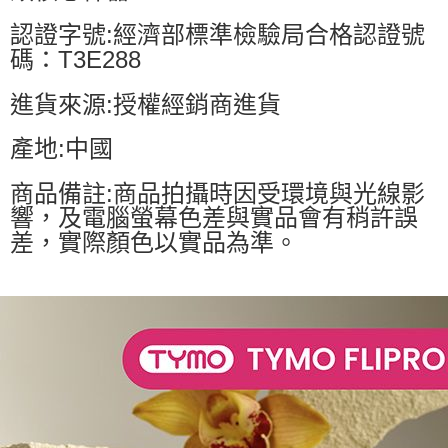
認證字號:經濟部標準檢驗局合格認證號
碼：T3E288
進貨來源:授權經銷商進貨
產地:中國
商品備註:商品拍攝時因受環境與光線影
響，及電腦螢幕色差與實品會有稍許誤
差，實際顏色以實品為準。