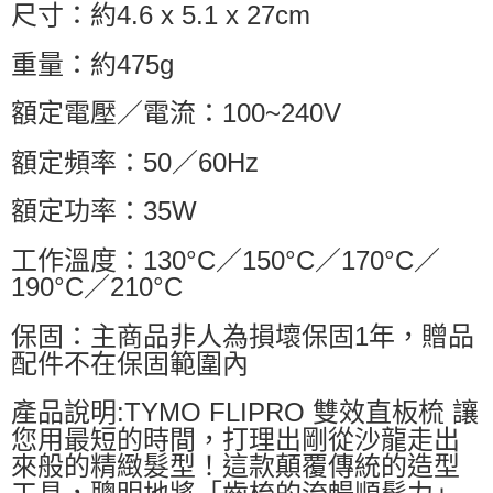
尺寸：約4.6 x 5.1 x 27cm
重量：約475g
額定電壓／電流：100~240V
額定頻率：50／60Hz
額定功率：35W
工作溫度：130°C／150°C／170°C／
190°C／210°C
保固：主商品非人為損壞保固1年，贈品
配件不在保固範圍內
產品說明:TYMO FLIPRO 雙效直板梳 讓
您用最短的時間，打理出剛從沙龍走出
來般的精緻髮型！這款顛覆傳統的造型
工具，聰明地將「齒梳的流暢順髮力」