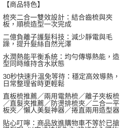
萊爾富取貨付款
【商品特色】
每筆NT$60，滿NT$599(含以上)免運費
梳夾二合一雙效設計：結合齒梳與夾
付款後萊爾富取貨
板，順梳造型一次完成
每筆NT$60，滿NT$599(含以上)免運費
二億負離子護髮科技：減少靜電與毛
7-11付款取貨
躁，提升髮絲自然光澤
每筆NT$60，滿NT$599(含以上)免運費
水潤熱能平衡系統：均勻傳導熱能，造
付款後7-11取貨
型同時維持含水狀態
每筆NT$60，滿NT$599(含以上)免運費
30秒快速升溫免等待：穩定高效導熱，
宅配
日常整理省時更輕鬆
每筆NT$80，滿NT$799(含以上)免運費
直板梳推薦／兩用電熱梳／離子夾板梳
／直髮夾推薦／防燙排梳夾／二合一平
板夾／懶人美髮神器／捲直兩用造型器
貼心叮嚀：商品放進購物車不等於已搶