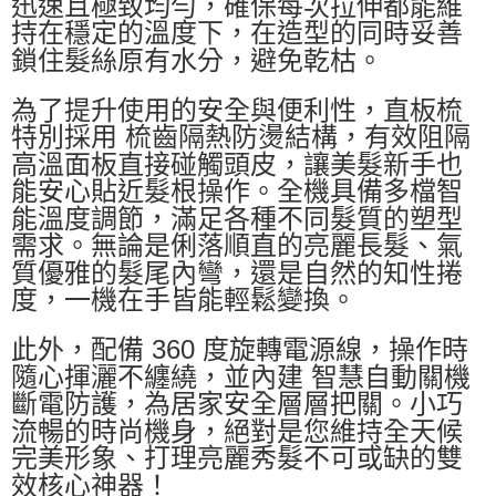
迅速且極致均勻，確保每次拉伸都能維
持在穩定的溫度下，在造型的同時妥善
鎖住髮絲原有水分，避免乾枯。
為了提升使用的安全與便利性，直板梳
特別採用 梳齒隔熱防燙結構，有效阻隔
高溫面板直接碰觸頭皮，讓美髮新手也
能安心貼近髮根操作。全機具備多檔智
能溫度調節，滿足各種不同髮質的塑型
需求。無論是俐落順直的亮麗長髮、氣
質優雅的髮尾內彎，還是自然的知性捲
度，一機在手皆能輕鬆變換。
此外，配備 360 度旋轉電源線，操作時
隨心揮灑不纏繞，並內建 智慧自動關機
斷電防護，為居家安全層層把關。小巧
流暢的時尚機身，絕對是您維持全天候
完美形象、打理亮麗秀髮不可或缺的雙
效核心神器！