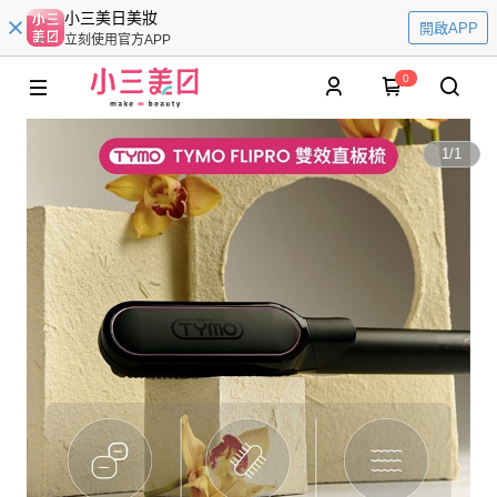
小三美日美妝
開啟APP
立刻使用官方APP
0
1
/
1