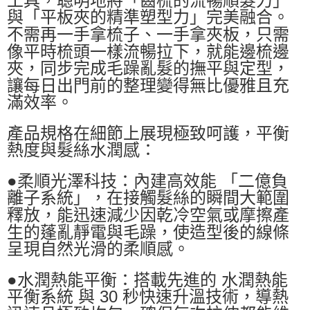
與「平板夾的精準塑型力」完美融合。
不需再一手拿梳子、一手拿夾板，只需
像平時梳頭一樣流暢拉下，就能邊梳邊
夾，同步完成毛躁亂髮的撫平與定型，
讓每日出門前的整理變得無比優雅且充
滿效率。
產品規格在細節上展現極致呵護，平衡
熱度與髮絲水潤感：
●柔順光澤科技：內建高效能 「二億負
離子系統」，在接觸髮絲的瞬間大範圍
釋放，能迅速減少因乾冷空氣或摩擦產
生的蓬亂靜電與毛躁，使造型後的線條
呈現自然光滑的柔順感。
●水潤熱能平衡：搭載先進的 水潤熱能
平衡系統 與 30 秒快速升溫技術，導熱