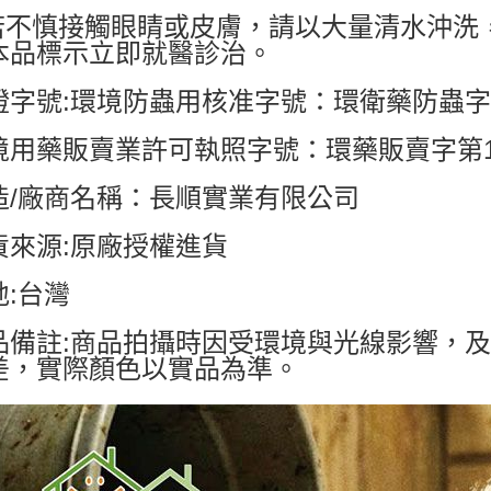
.若不慎接觸眼睛或皮膚，請以大量清水沖
本品標示立即就醫診治。
證字號:環境防蟲用核准字號：環衛藥防蟲字第1
境用藥販賣業許可執照字號：環藥販賣字第19
造/廠商名稱：長順實業有限公司
貨來源:原廠授權進貨
地:台灣
品備註:商品拍攝時因受環境與光線影響，
差，實際顏色以實品為準。