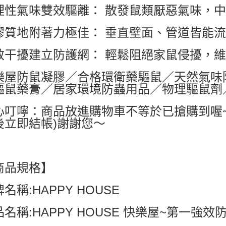
理性氣味雙效驅離： 散發鼠類厭惡氣味，
每筆NT$6
膠質地附著力極佳： 垂直壁面、管道皆能
付款後7-1
每筆NT$6
效干擾建立防護網： 輕鬆阻絕家鼠侵擾，
宅配
樂屋防鼠凝膠／合格環衛藥驅鼠／天然氣味
每筆NT$8
驅鼠藥膏／居家環境防蟲用品／物理驅鼠劑
國家/地區配
心叮嚀：商品放進購物車不等於已搶購到喔
後立即結帳)謝謝您～
商品規格】
名稱:HAPPY HOUSE
名稱:HAPPY HOUSE 快樂屋~第一強效防鼠