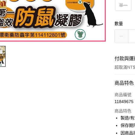
單一
數量
付款與運
超取滿NT$
付款方式
商品特色
信用卡一
商品編號
11849675
超商取貨
商品特色
LINE Pay
製造/
保存期
Apple Pay
因商品