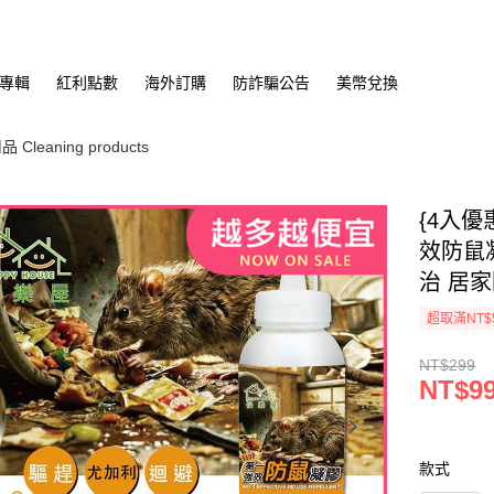
專輯
紅利點數
海外訂購
防詐騙公告
美幣兌換
leaning products
{4入優
效防鼠凝
治 居家
超取滿NT$
NT$299
NT$9
款式