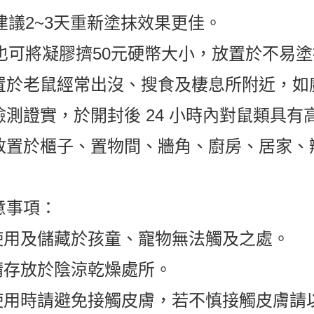
. 建議2~3天重新塗抹效果更佳。
. 也可將凝膠擠50元硬幣大小，放置於不易
置於老鼠經常出沒、搜食及棲息所附近，如
檢測證實，於開封後 24 小時內對鼠類具有高
放置於櫃子、置物間、牆角、廚房、居家、
意事項：
.使用及儲藏於孩童、寵物無法觸及之處。
.請存放於陰涼乾燥處所。
.使用時請避免接觸皮膚，若不慎接觸皮膚請