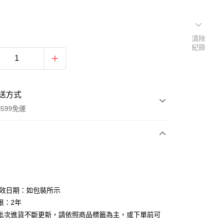
清除
紀錄
送方式
599免運
次付款
付款
有效日期：如包裝所示
限：2年
批次進貨不斷更新，請依照商品標籤為主，或下單前可