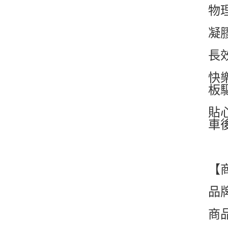
物
凝
長
快
板
貼
車
【
品牌
商品