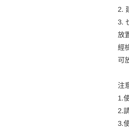
2
3
放
經
可
注
1
2
3