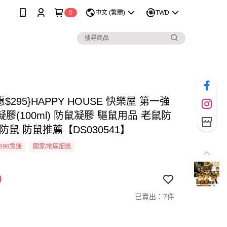
0
中文 (繁體)
TWD
惠$295}HAPPY HOUSE 快樂屋 第一強
膠(100ml) 防鼠凝膠 驅鼠用品 老鼠防
防鼠 防鼠推薦【DS030541】
599免運
國家/地區配送
9
已賣出：7件