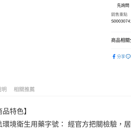
街口支付
先詢問
全盈+PAY
銷售重點
S0003074
ATM付款
商品相關分
運送方式
🎀日用居家清潔
全家付款
分享
products
每筆NT$6
人氣商品
付款後全
熱搜✨新品搶先
每筆NT$6
說明
相關推薦
萊爾富取
每筆NT$6
商品特色】
付款後萊
每筆NT$6
法環境衛生用藥字號： 經官方把關檢驗，
7-11付款