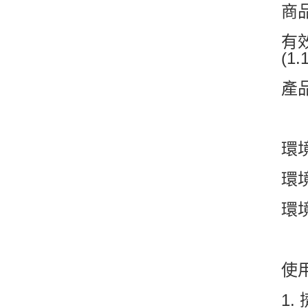
商品
有效
(1.
產
環
環
環境
使
1