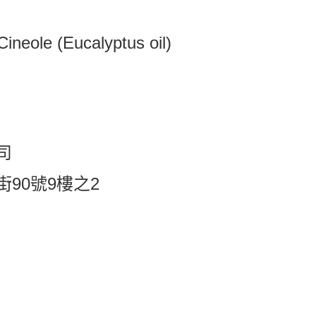
 (Eucalyptus oil)
司
90號9樓之2