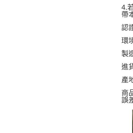
4
帶
認
環
製
進
產
商
誤