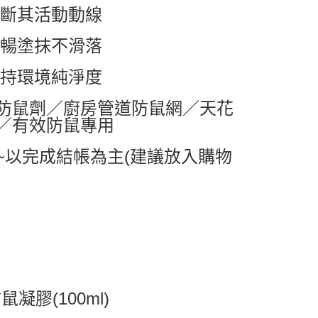
中斷其活動動線
0，滿NT$599(含以上)免運費
流暢塗抹不滑落
1取貨
0，滿NT$599(含以上)免運費
維持環境純淨度
防鼠劑／廚房管道防鼠網／天花
0，滿NT$799(含以上)免運費
／有效防鼠專用
送0330
查看運費
~以完成結帳為主(建議放入購物
凝膠(100ml)