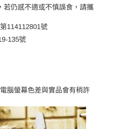
洗，若仍感不適或不慎誤食，請攜
14112801號
-135號
及電腦螢幕色差與實品會有稍許