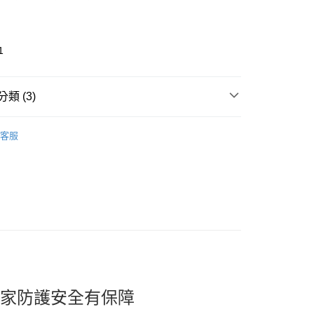
1
類 (3)
🎀 Cleaning Products
家事清潔用品 Cleaning
取貨
客服
0，滿NT$599(含以上)免運費
推薦
家取貨
看✨ New Arrival
0，滿NT$599(含以上)免運費
貨付款
0，滿NT$599(含以上)免運費
爾富取貨
0，滿NT$599(含以上)免運費
居家防護安全有保障
取貨