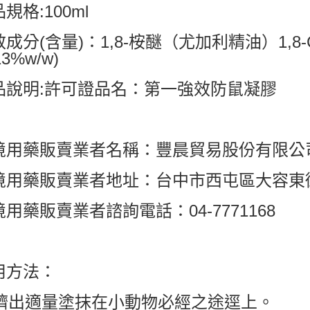
規格:100ml
成分(含量)：1,8-桉醚（尤加利精油）1,8-Cineole
13%w/w)
品說明:許可證品名：第一強效防鼠凝膠
境用藥販賣業者名稱：豐晨貿易股份有限公
境用藥販賣業者地址：台中市西屯區大容東街
用藥販賣業者諮詢電話：04-7771168
用方法：
. 擠出適量塗抹在小動物必經之途逕上。