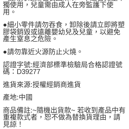
獨使用，兒童需由成人在旁監護下使
用。
●細小零件請勿吞食，卸除後請立即將塑
膠袋銷毀或遠離嬰幼兒及兒童，以避免
產生窒息之危險。
●請勿靠近火源防止火燒。
認證字號:經濟部標準檢驗局合格認證號
碼：D39277
進貨來源:授權經銷商進貨
產地:中國
商品備註:~隨機出貨款~ 若收到產品中有
重複款式者，恕不做為替換貨理由，請
見諒！