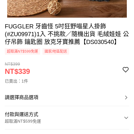
FUGGLER 牙齒怪 5吋狂野喵星人掛飾
(#ZU09971)1入 不挑款／隨機出貨 毛絨娃娃 公
仔吊飾 鑰匙圈 放克牙寶推薦【DS030540】
超取滿NT$599免運
國家/地區配送
NT$399
NT$339
已賣出：1件
請選擇商品選項
付款與運送方式
超取滿NT$599免運
付款方式