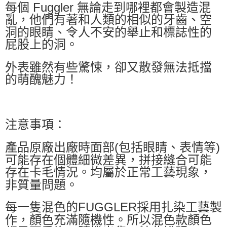
每個 Fuggler 無論走到哪裡都會製造混
亂，他們有著和人類的相似的牙齒、空
洞的眼睛、令人不安的舉止和標誌性的
屁股上的洞。
外表雖然有些驚悚，卻又散發無法抵擋
的萌醜魅力！
注意事項：
產品原廠出廠時面部(包括眼睛、表情等)
可能存在個體細微差異，拼接縫合可能
存在卡毛情況。均屬於正常工藝現象，
非質量問題。
每一隻混色的FUGGLER採用扎染工藝製
作，顏色充滿隨機性。所以混色款顏色