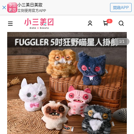
小三美日美妝
開啟APP
立刻使用官方APP
0
1
/
1