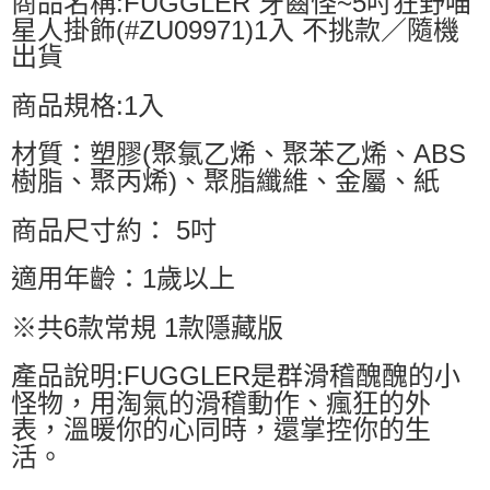
商品名稱:FUGGLER 牙齒怪~5吋狂野喵
星人掛飾(#ZU09971)1入 不挑款／隨機
出貨
商品規格:1入
材質：塑膠(聚氯乙烯、聚苯乙烯、ABS
樹脂、聚丙烯)、聚脂纖維、金屬、紙
商品尺寸約： 5吋
適用年齡：1歲以上
※共6款常規 1款隱藏版
產品說明:FUGGLER是群滑稽醜醜的小
怪物，用淘氣的滑稽動作、瘋狂的外
表，溫暖你的心同時，還掌控你的生
活。