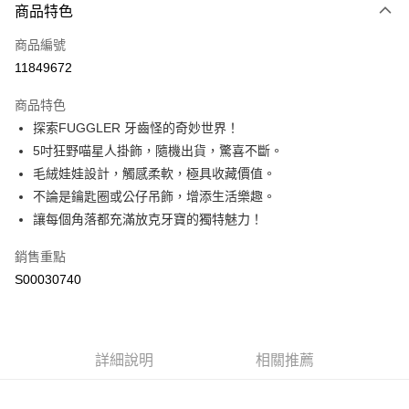
商品特色
信用卡一次付款
商品編號
超商取貨付款
11849672
LINE Pay
商品特色
Apple Pay
探索FUGGLER 牙齒怪的奇妙世界！
5吋狂野喵星人掛飾，隨機出貨，驚喜不斷。
街口支付
毛絨娃娃設計，觸感柔軟，極具收藏價值。
全盈+PAY
不論是鑰匙圈或公仔吊飾，增添生活樂趣。
讓每個角落都充滿放克牙寶的獨特魅力！
ATM付款
銷售重點
運送方式
S00030740
全家付款取貨
每筆NT$60，滿NT$599(含以上)免運費
付款後全家取貨
詳細說明
相關推薦
每筆NT$60，滿NT$599(含以上)免運費