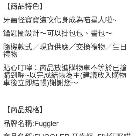
萊爾富取貨付款
【商品特色】
每筆NT$60，滿NT$599(含以上)免運費
牙齒怪寶寶這次化身成為喵星人啦~
付款後萊爾富取貨
每筆NT$60，滿NT$599(含以上)免運費
鑰匙圈設計～可以掛包包、書包～
7-11付款取貨
隨機款式／現貨供應／交換禮物／生日
每筆NT$60，滿NT$599(含以上)免運費
禮物
付款後7-11取貨
貼心叮嚀：商品放進購物車不等於已搶
每筆NT$60，滿NT$599(含以上)免運費
購到喔~以完成結帳為主(建議放入購物
宅配
車後立即結帳)謝謝您～
每筆NT$80，滿NT$799(含以上)免運費
國家/地區配送0330
查看運費
【商品規格】
品牌名稱:Fuggler