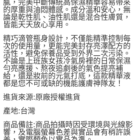
膩，完美中斷傳統高保濕精華容易帶來
的厚重與油悶體感。成分溫和安心，無
論是乾性肌、油性肌還是混合性膚質，
皆能天天放心享用。
精巧滴管瓶身設計，不僅能精準控制每
次的使用量，更能完美封存亮澤配方的
活性，避免保養品受到外界二次污染。
不論是上班族女孩冷氣房裡的日常保濕
勻亮應援、熬夜追劇後的氣色提亮補
給，還是妝前的元氣打底，這款精華液
都是您不可或缺的機能護膚神隊友！
進貨來源:原廠授權進貨
產地:台灣
商品備註:商品拍攝時因受環境與光線影
響，及電腦螢幕色差與實品會有稍許誤
差，實際顏色以實品為準。