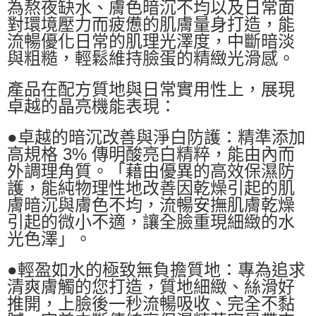
為熬夜缺水、膚色暗沉不均以及日常面
對環境壓力而疲憊的肌膚量身打造，能
流暢優化日常的肌理光澤度，中斷暗淡
與粗糙，輕鬆維持臉蛋的精緻光滑感。
產品在配方質地與日常實用性上，展現
卓越的晶亮機能表現：
●卓越的暗沉改善與淨白防護：精準添加
高規格 3% 傳明酸亮白精粹，能由內而
外調理角質。「藉由優異的高效保濕防
護，能純物理性地改善因乾燥引起的肌
膚暗沉與膚色不均，流暢安撫肌膚乾燥
引起的微小不適，讓全臉重現細緻的水
光色澤」。
●輕盈如水的極致無負擔質地：專為追求
清爽膚觸的您打造，質地細緻、絲滑好
推開，上臉後一秒流暢吸收、完全不黏