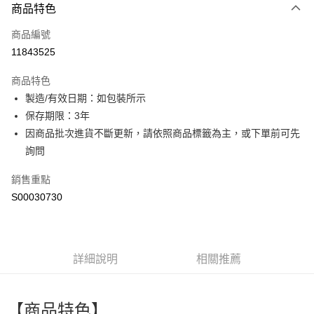
商品特色
信用卡一次付款
商品編號
超商取貨付款
11843525
LINE Pay
商品特色
Apple Pay
製造/有效日期：如包裝所示
保存期限：3年
街口支付
因商品批次進貨不斷更新，請依照商品標籤為主，或下單前可先
全盈+PAY
詢問
ATM付款
銷售重點
S00030730
運送方式
全家付款取貨
每筆NT$60，滿NT$599(含以上)免運費
詳細說明
相關推薦
付款後全家取貨
每筆NT$60，滿NT$599(含以上)免運費
【商品特色】