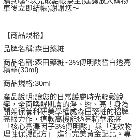
購到喔~以完成結帳為主(建議放入購物
車後立即結帳)謝謝您～
【商品規格】
品牌名稱:森田藥粧
商品名稱:森田藥粧~3%傳明酸皙白透亮
精華(30ml)
商品規格:30ml
產品說明:讓您的日常護膚時光輕鬆蛻
變，全面喚醒肌膚的淨、透、亮！身為
開架保養科研美學權威森田藥粧的招牌
亮眼力作，這款高機能透亮精華液將
「核心亮澤因子3%傳明酸」與「強效物
理性保濕配方」 進行完美黃金配比。專