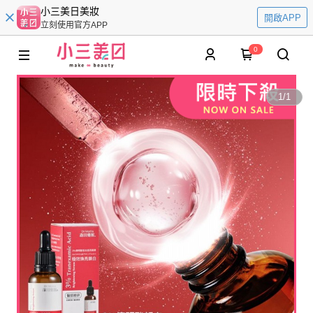
小三美日美妝
開啟APP
立刻使用官方APP
0
1
/
1