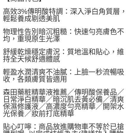
萊爾富取貨付款
高效3%傳明酸特調：深入淨白角質層，
每筆NT$60，滿NT$599(含以上)免運費
輕鬆養成剔透美肌
付款後萊爾富取貨
每筆NT$60，滿NT$599(含以上)免運費
物理性告別暗沉粗糙：快速勻亮膚色不
均，重現原生光澤
7-11付款取貨
每筆NT$60，滿NT$599(含以上)免運費
舒緩乾燥穩定膚況：質地溫和貼心，維
持全天候舒適體感
付款後7-11取貨
每筆NT$60，滿NT$599(含以上)免運費
輕盈水潤清爽不油膩：上臉一秒流暢吸
收，各類膚質皆適用
宅配
每筆NT$80，滿NT$799(含以上)免運費
森田藥粧精華液推薦／傳明酸保養品／
國家/地區配送0330
查看運費
日常淨白精華／暗沉肌去黃必備／清爽
保濕修護液／高濃度勻亮精華／開架水
光保養／妝前打底精華
貼心叮嚀：商品放進購物車不等於已搶