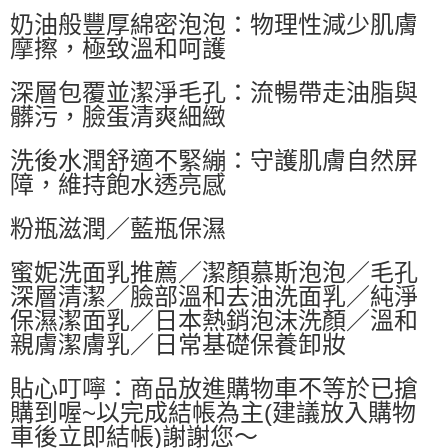
奶油般豐厚綿密泡泡：物理性減少肌膚
每筆NT$60，滿NT$599(含以上)免運費
摩擦，極致溫和呵護
付款後萊爾富取貨
每筆NT$60，滿NT$599(含以上)免運費
深層包覆並潔淨毛孔：流暢帶走油脂與
髒污，臉蛋清爽細緻
7-11付款取貨
每筆NT$60，滿NT$599(含以上)免運費
洗後水潤舒適不緊繃：守護肌膚自然屏
障，維持飽水透亮感
付款後7-11取貨
每筆NT$60，滿NT$599(含以上)免運費
粉瓶滋潤／藍瓶保濕
宅配
蜜妮洗面乳推薦／潔顏慕斯泡泡／毛孔
每筆NT$80，滿NT$799(含以上)免運費
深層清潔／臉部溫和去油洗面乳／純淨
國家/地區配送0330
查看運費
保濕潔面乳／日本熱銷泡沫洗顏／溫和
親膚潔膚乳／日常基礎保養卸妝
貼心叮嚀：商品放進購物車不等於已搶
購到喔~以完成結帳為主(建議放入購物
車後立即結帳)謝謝您～