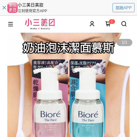
小三美日美妝
開啟APP
立刻使用官方APP
0
1
/
1