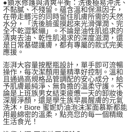
●鎖水修護與清爽平衡：洗後極易沖洗、
不黏膩、不殘留。蘊含溫和保濕因子，
在帶走髒污的同時留住肌膚所需的天然
水分，「洗後臉蛋摸起來光滑彈潤、完
全不乾澀緊繃」。不論是油性肌追求的
清爽去油、乾性肌渴求的深度滋潤，還
是日常基礎護膚，都有專屬的款式完美
應援。
澎湃大容量按壓瓶設計，單手即可流暢
操作，每次潔顏用量精準好控制。溫和
且通過高規格品管調配的安心成分，給
予肌膚最純淨、無負擔的溫柔守護。不
論是上班族男女結束疲憊一天的卸妝後
深層淨顏，還是學生族早晨醒膚的元氣
洗沐，Biore 蜜妮奶油泡沫潔面慕斯都能
用最綿密的溫柔，點亮您的每一個精緻
生活食光！