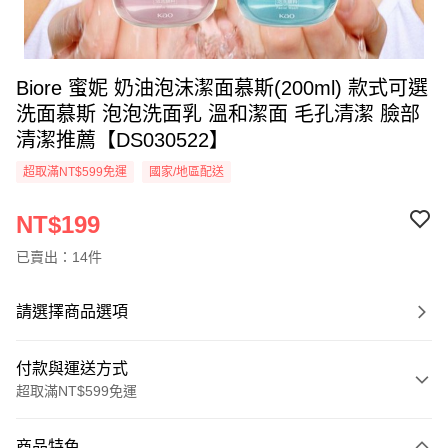
Biore 蜜妮 奶油泡沫潔面慕斯(200ml) 款式可選
洗面慕斯 泡泡洗面乳 溫和潔面 毛孔清潔 臉部
清潔推薦【DS030522】
超取滿NT$599免運
國家/地區配送
NT$199
已賣出：14件
請選擇商品選項
付款與運送方式
超取滿NT$599免運
付款方式
商品特色