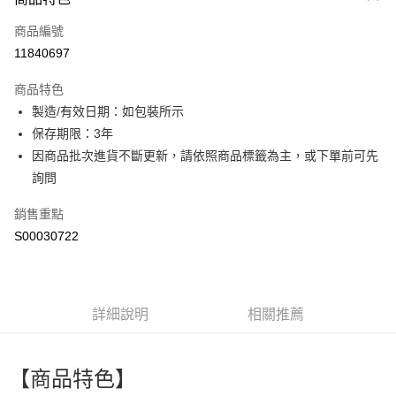
信用卡一次付款
商品編號
超商取貨付款
11840697
LINE Pay
商品特色
Apple Pay
製造/有效日期：如包裝所示
保存期限：3年
街口支付
因商品批次進貨不斷更新，請依照商品標籤為主，或下單前可先
全盈+PAY
詢問
ATM付款
銷售重點
S00030722
運送方式
全家付款取貨
每筆NT$60，滿NT$599(含以上)免運費
詳細說明
相關推薦
付款後全家取貨
每筆NT$60，滿NT$599(含以上)免運費
【商品特色】
萊爾富取貨付款