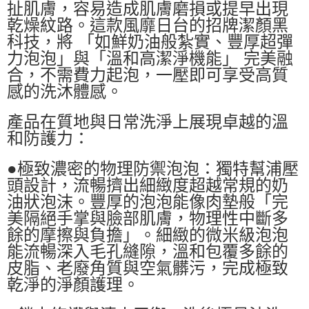
扯肌膚，容易造成肌膚磨損或提早出現
乾燥紋路。這款風靡日台的招牌潔顏黑
科技，將 「如鮮奶油般紮實、豐厚超彈
力泡泡」與「溫和高潔淨機能」 完美融
合，不需費力起泡，一壓即可享受高質
感的洗沐體感。
產品在質地與日常洗淨上展現卓越的溫
和防護力：
●極致濃密的物理防禦泡泡：獨特幫浦壓
頭設計，流暢擠出細緻度超越常規的奶
油狀泡沫。豐厚的泡泡能像肉墊般「完
美隔絕手掌與臉部肌膚，物理性中斷多
餘的摩擦與負擔」。細緻的微米級泡泡
能流暢深入毛孔縫隙，溫和包覆多餘的
皮脂、老廢角質與空氣髒污，完成極致
乾淨的淨顏護理。