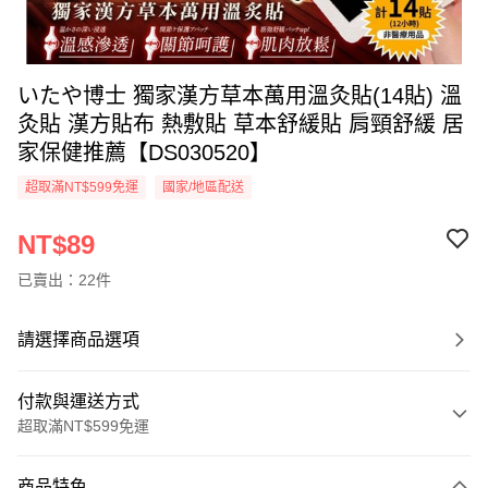
いたや博士 獨家漢方草本萬用溫灸貼(14貼) 溫
灸貼 漢方貼布 熱敷貼 草本舒緩貼 肩頸舒緩 居
家保健推薦【DS030520】
超取滿NT$599免運
國家/地區配送
NT$89
已賣出：22件
請選擇商品選項
付款與運送方式
超取滿NT$599免運
付款方式
商品特色