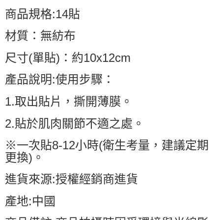
商品規格:14貼
材質：無紡布
尺寸(單貼)：約10x12cm
產品說明:使用步驟：
1.取出貼片，撕開薄膜。
2.貼於肌肉關節不適之處。
※一次貼8-12小時(衛生考量，建議定期
更換)。
進貨來源:授權經銷商進貨
產地:中國