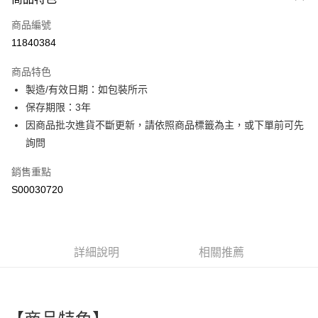
信用卡一次付款
商品編號
超商取貨付款
11840384
LINE Pay
商品特色
Apple Pay
製造/有效日期：如包裝所示
保存期限：3年
街口支付
因商品批次進貨不斷更新，請依照商品標籤為主，或下單前可先
全盈+PAY
詢問
ATM付款
銷售重點
S00030720
運送方式
全家付款取貨
每筆NT$60，滿NT$599(含以上)免運費
詳細說明
相關推薦
付款後全家取貨
每筆NT$60，滿NT$599(含以上)免運費
萊爾富取貨付款