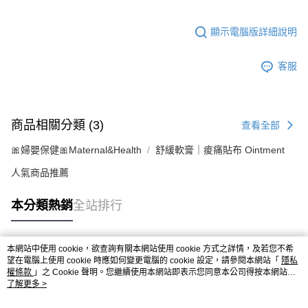
顯示電腦版詳細說明
客服
商品相關分類 (3)
查看全部
🎀婦嬰保健🎀Maternal&Health
舒緩軟膏｜痠痛貼布 Ointment
人氣商品推薦
本分類熱銷
全站排行
本網站中使用 cookie，欲查詢有關本網站使用 cookie 方式之詳情，及若您不希
熱門標籤
望在電腦上使用 cookie 時應如何變更電腦的 cookie 設定，請參閱本網站「
隱私
權條款
」之 Cookie 聲明。您繼續使用本網站即表示您同意本公司得按本網站使
用條款之 Cookie 聲明使用 cookie。
了解更多 >