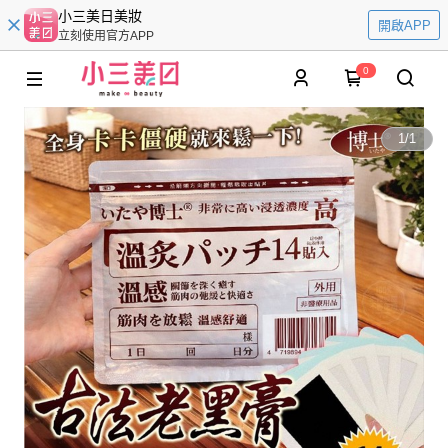
小三美日美妝
開啟APP
立刻使用官方APP
0
1
/
1