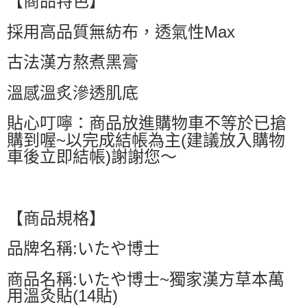
【商品特色】
每筆NT$60，滿NT$599(含以上)免運費
採用高品質無紡布，透氣性Max
付款後萊爾富取貨
古法漢方熬煮黑膏
每筆NT$60，滿NT$599(含以上)免運費
7-11付款取貨
溫感溫炙滲透肌底
每筆NT$60，滿NT$599(含以上)免運費
貼心叮嚀：商品放進購物車不等於已搶
付款後7-11取貨
購到喔~以完成結帳為主(建議放入購物
每筆NT$60，滿NT$599(含以上)免運費
車後立即結帳)謝謝您～
宅配
每筆NT$80，滿NT$799(含以上)免運費
【商品規格】
國家/地區配送0330
查看運費
品牌名稱:いたや博士
商品名稱:いたや博士~獨家漢方草本萬
用溫灸貼(14貼)