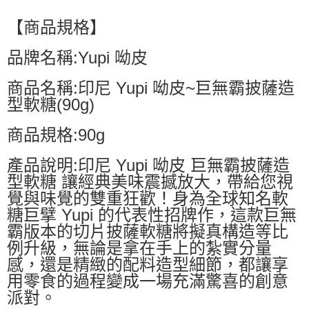
【商品規格】
品牌名稱:Yupi 呦皮
商品名稱:印尼 Yupi 呦皮~巨無霸披薩造
型軟糖(90g)
商品規格:90g
產品說明:印尼 Yupi 呦皮 巨無霸披薩造
型軟糖 讓經典美味震撼放大，帶給您視
覺與味覺的雙重狂歡！身為全球知名軟
糖巨擘 Yupi 的代表性招牌作，這款巨無
霸版本的切片披薩軟糖將擬真構造等比
例升級，無論是拿在手上的紮實分量
感，還是精緻的配料造型細節，都讓享
用零食的過程變成一場充滿驚喜的創意
派對。