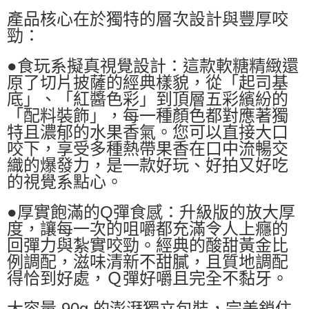
產品核心在於獨特的層次設計與豐厚咬
勁：
●食玩系擬真視覺設計：這款軟糖精緻還
原了切片披薩的經典樣貌，從「起司基
底」、「紅醬色彩」到頂層五彩繽紛的
「配料裝飾」，每一種顏色都對應著獨
特且濃郁的水果香氣。您可以直接大口
咬下，享受多種熱帶果香在口中流暢交
織的爆發力，是一款好玩、好拍又好吃
的視覺系點心。
●厚實飽滿的Q彈食感：升級版的放大厚
度，讓每一次的咀嚼都充滿令人上癮的
回彈力與紮實咬勁。經典的酸甜黃金比
例調配，滋味清新不甜膩，且質地調配
得恰到好處，Ｑ彈好嚼且完全不黏牙。
大容量 90g 的澎湃獨立包裝，完美鎖住