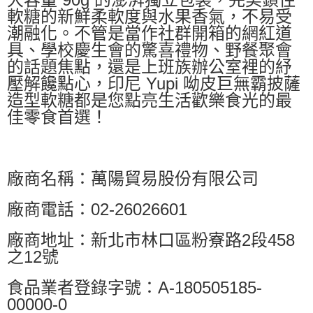
軟糖的新鮮柔軟度與水果香氣，不易受
潮融化。不管是當作社群開箱的網紅道
具、學校慶生會的驚喜禮物、野餐聚會
的話題焦點，還是上班族辦公室裡的紓
壓解饞點心，印尼 Yupi 呦皮巨無霸披薩
造型軟糖都是您點亮生活歡樂食光的最
佳零食首選！
廠商名稱：萬陽貿易股份有限公司
廠商電話：02-26026601
廠商地址：新北市林口區粉寮路2段458
之12號
食品業者登錄字號：A-180505185-
00000-0