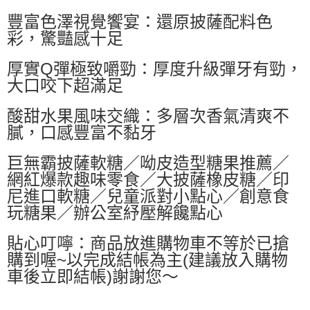
萊爾富取貨付款
豐富色澤視覺饗宴：還原披薩配料色
每筆NT$60，滿NT$599(含以上)免運費
彩，驚豔感十足
付款後萊爾富取貨
厚實Q彈極致嚼勁：厚度升級彈牙有勁，
每筆NT$60，滿NT$599(含以上)免運費
大口咬下超滿足
7-11付款取貨
酸甜水果風味交織：多層次香氣清爽不
每筆NT$60，滿NT$599(含以上)免運費
膩，口感豐富不黏牙
付款後7-11取貨
每筆NT$60，滿NT$599(含以上)免運費
巨無霸披薩軟糖／呦皮造型糖果推薦／
網紅爆款趣味零食／大披薩橡皮糖／印
宅配
尼進口軟糖／兒童派對小點心／創意食
每筆NT$80，滿NT$799(含以上)免運費
玩糖果／辦公室紓壓解饞點心
國家/地區配送0330
查看運費
貼心叮嚀：商品放進購物車不等於已搶
購到喔~以完成結帳為主(建議放入購物
車後立即結帳)謝謝您～