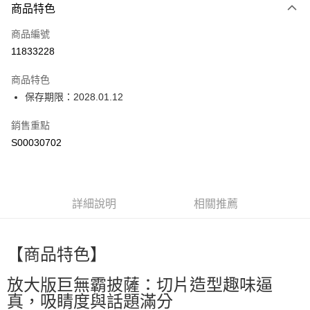
商品特色
信用卡一次付款
商品編號
超商取貨付款
11833228
LINE Pay
商品特色
Apple Pay
保存期限：2028.01.12
街口支付
銷售重點
S00030702
全盈+PAY
ATM付款
詳細說明
相關推薦
運送方式
全家付款取貨
每筆NT$60，滿NT$299(含以上)免運費
【商品特色】
付款後全家取貨
放大版巨無霸披薩：切片造型趣味逼
每筆NT$60，滿NT$299(含以上)免運費
真，吸睛度與話題滿分