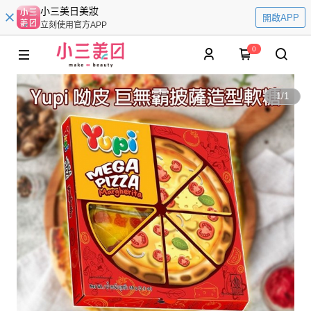
小三美日美妝
開啟APP
立刻使用官方APP
0
1
/
1