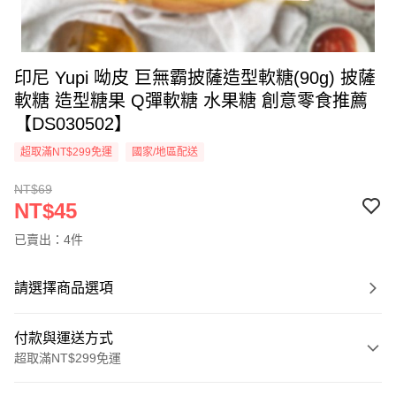
印尼 Yupi 呦皮 巨無霸披薩造型軟糖(90g) 披薩
軟糖 造型糖果 Q彈軟糖 水果糖 創意零食推薦
【DS030502】
超取滿NT$299免運
國家/地區配送
NT$69
NT$45
已賣出：4件
請選擇商品選項
付款與運送方式
超取滿NT$299免運
付款方式