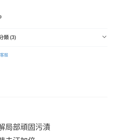
9
類 (3)
🎀 Cleaning Products
洗衣用品 Laundry
取貨
客服
0，滿NT$599(含以上)免運費
推薦
家取貨
看✨ New Arrival
0，滿NT$599(含以上)免運費
貨付款
0，滿NT$599(含以上)免運費
爾富取貨
0，滿NT$599(含以上)免運費
解局部頑固污漬
取貨