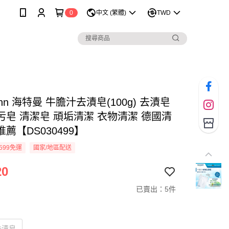
0
中文 (繁體)
TWD
mann 海特曼 牛膽汁去漬皂(100g) 去漬皂
污皂 清潔皂 頑垢清潔 衣物清潔 德國清
薦【DS030499】
599免運
國家/地區配送
20
已賣出：5件
去漬皂