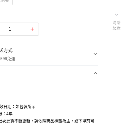
清除
紀錄
送方式
599免運
次付款
付款
有效日期：如包裝所示
限：4年
批次進貨不斷更新，請依照商品標籤為主，或下單前可