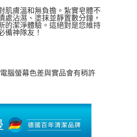
對肌膚溫和無負擔。紮實皂體不
漬處沾濕、塗抹並靜置數分鐘，
新的潔淨體驗。這絕對是您維持
必備神隊友！
及電腦螢幕色差與實品會有稍許