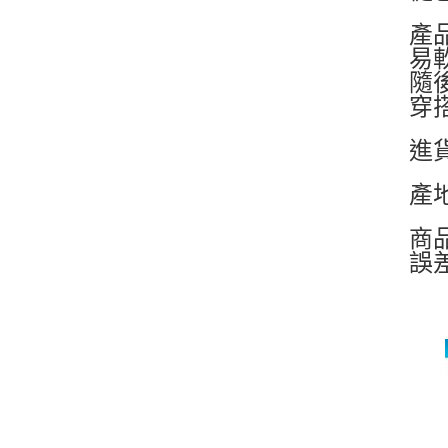
產
易
隨
穿
進
產
商
誤