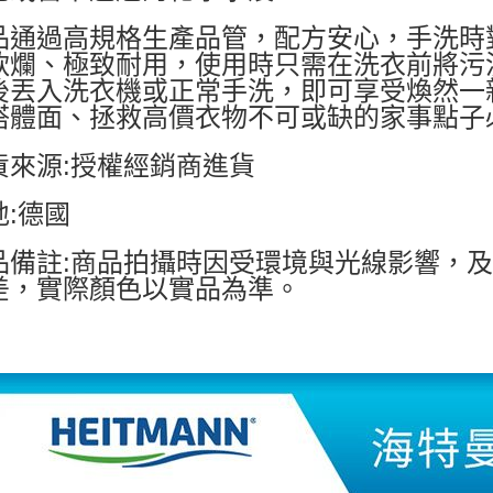
品通過高規格生產品管，配方安心，手洗時
軟爛、極致耐用，使用時只需在洗衣前將污
後丟入洗衣機或正常手洗，即可享受煥然一
搭體面、拯救高價衣物不可或缺的家事點子
貨來源:授權經銷商進貨
地:德國
品備註:商品拍攝時因受環境與光線影響，
差，實際顏色以實品為準。