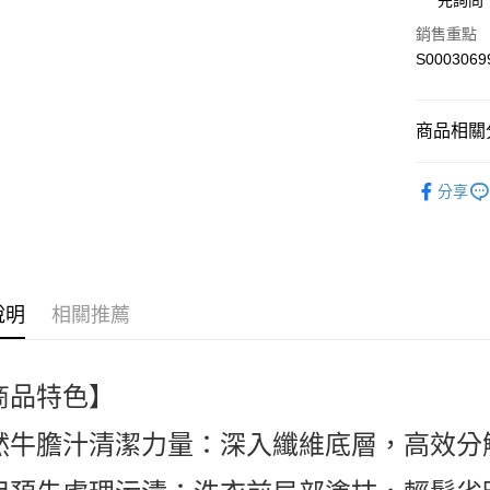
先詢問
全盈+PAY
銷售重點
S0003069
ATM付款
商品相關分
運送方式
🎀日用居家清潔
全家付款
分享
supplies
每筆NT$6
人氣商品
付款後全
熱搜✨新品搶先
每筆NT$6
說明
相關推薦
萊爾富取
每筆NT$6
商品特色】
付款後萊
每筆NT$6
然牛膽汁清潔力量：深入纖維底層，高效分
7-11付款