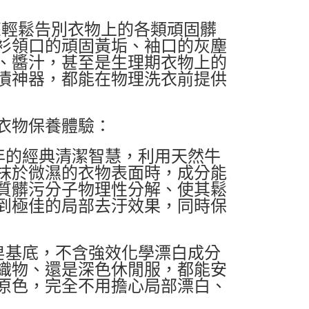
 讓您輕鬆告別衣物上的各類頑固髒
衫領口的頑固黃垢、袖口的灰塵
、醬汁，甚至是生理期衣物上的
漬神器，都能在物理洗衣前提供
衣物保養體驗：
年的經典清潔智慧，利用天然牛
抹於微濕的衣物表面時，成分能
質髒污分子物理性分解、使其鬆
到極佳的局部去汙效果，同時保
皂基底，不含強效化學漂白成分
織物、還是深色休閒服，都能安
原色，完全不用擔心局部漂白、