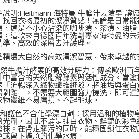
品說明:Heitmann 海特曼 牛膽汁去漬皂
，找回衣物最初的潔淨質感！無論是日常襯
漬，還是不小心沾染的咖啡漬、茶漬、油脂
漬，這款來自德國百年洗劑專家海特曼的去
精準、高效的深層去汙護理。
品精選大自然的高效清潔智慧，帶來卓越的
天然牛膽汁酵素的高效分解力：傳承歐洲百
汁中富含的天然脂解酵素與活性成分。當塗
速「流暢深入織物纖維縫隙，將油垢與蛋白
易剝離」。不需要大範圍強力搓洗，即可達
衣物纖維不易磨損、不起毛球。
溫和護色不含化學漂白劑：採用溫和的植物
螢光劑，因此不論是純白衣物、鮮豔的彩色
塗抹。在帶走髒污的同時，能穩固鎖住衣物
色或留下尷尬的化學水痕。