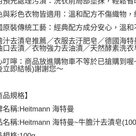
用預先處理污漬：洗衣前局部塗抹，輕鬆省
每筆NT$6
色與彩色衣物皆適用：溫和配方不傷織物，
付款後7-1
每筆NT$6
國原裝傳統工藝：經典配方成分安心，溫和
宅配
膽汁去漬皂推薦／衣服去汙肥皂／德國海特
每筆NT$8
袖口去漬／衣物強力去油漬／天然酵素洗衣
國家/地區配
心叮嚀：商品放進購物車不等於已搶購到喔
後立即結帳)謝謝您～
商品規格】
名稱:Heitmann 海特曼
名稱:Heitmann 海特曼~牛膽汁去漬皂(100
規格:100g