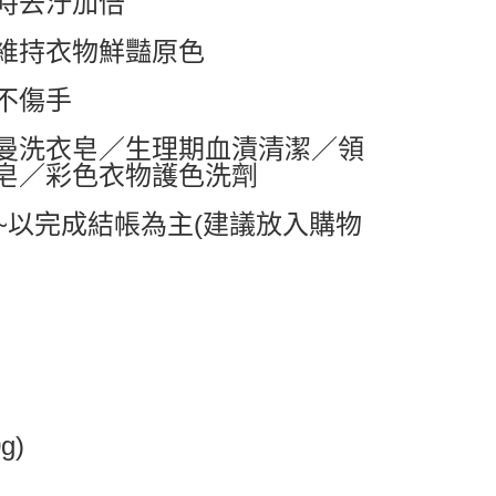
時去汙加倍
0，滿NT$599(含以上)免運費
維持衣物鮮豔原色
1取貨
0，滿NT$599(含以上)免運費
不傷手
曼洗衣皂／生理期血漬清潔／領
0，滿NT$799(含以上)免運費
皂／彩色衣物護色洗劑
送0330
查看運費
~以完成結帳為主(建議放入購物
g)