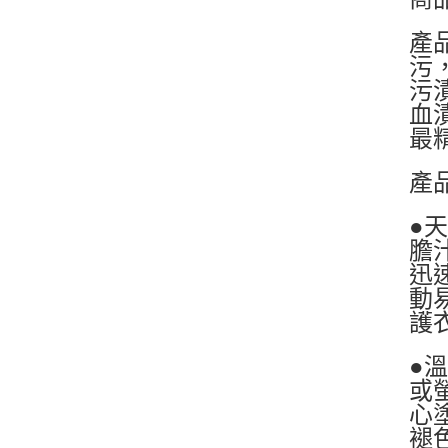
產
污
污
血
最
產
●
膽
迅
動
護
●
或
心
褪