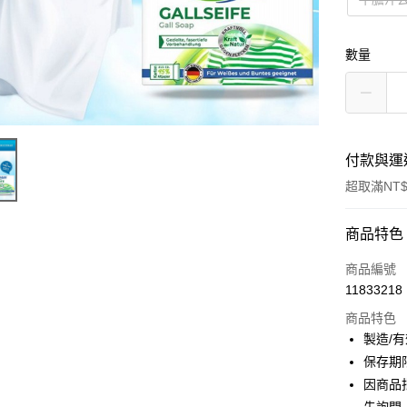
數量
付款與運
超取滿NT$
付款方式
商品特色
信用卡一
商品編號
11833218
超商取貨
商品特色
LINE Pay
製造/
保存期
Apple Pay
因商品
街口支付