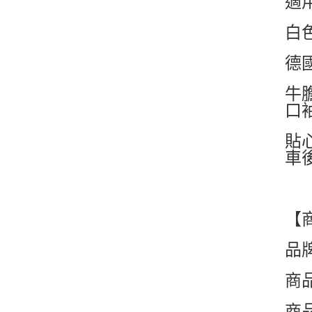
適
白
德
牛
口
貼
車
【
品牌
商品
商品