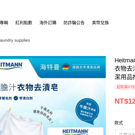
專輯
紅利點數
海外訂購
防詐騙公告
美幣兌換
ndry supplies
Heit
衣物去
潔用品推
超取滿NT$
NT$1
款式
牛膽汁