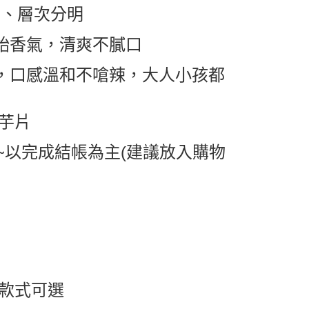
開胃、層次分明
0，滿NT$599(含以上)免運費
原始香氣，清爽不膩口
1取貨
0，滿NT$599(含以上)免運費
香，口感溫和不嗆辣，大人小孩都
0，滿NT$799(含以上)免運費
子洋芋片
送0330
查看運費
~以完成結帳為主(建議放入購物
) 款式可選