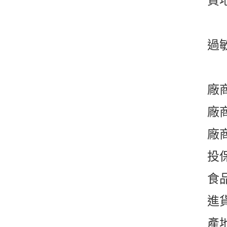
質
過
廠
廠商
廠
投保
食品
進
產