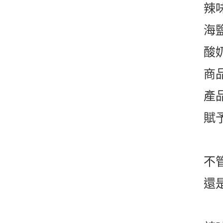
辣
海
酸
商品
產
賦
不
還