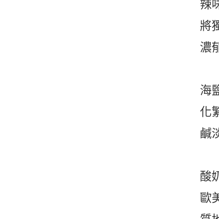
辣味
將獨
濃
海鹽
化
鹹
酸奶
歐