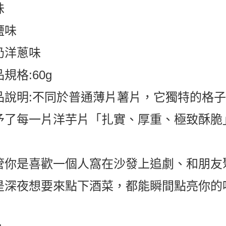
味
鹽味
奶洋蔥味
規格:60g
品說明:不同於普通薄片薯片，它獨特的格
予了每一片洋芋片「扎實、厚重、極致酥脆
管你是喜歡一個人窩在沙發上追劇、和朋友
是深夜想要來點下酒菜，都能瞬間點亮你的