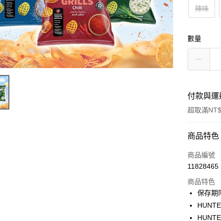
辣味
數量
付款與運
超取滿NT$
付款方式
商品特色
信用卡一
商品編號
11828465
超商取貨
商品特色
LINE Pay
保存期
HUNTE
Apple Pay
HUNTE