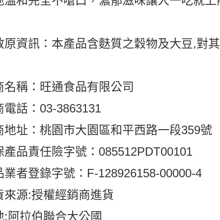
地溫和完全不嗆口，濃郁滋味讓人一吃就上
敏原資訊：本產品含麩質之穀物及大豆,對
商名稱：旺通食品有限公司
電話：03-3863131
商地址：桃園市大園區和平西路一段359號
產品責任險字號：085512PDT00101
業者登錄字號：F-128926158-00000-4
貨來源:授權經銷商進貨
地:阿拉伯聯合大公國