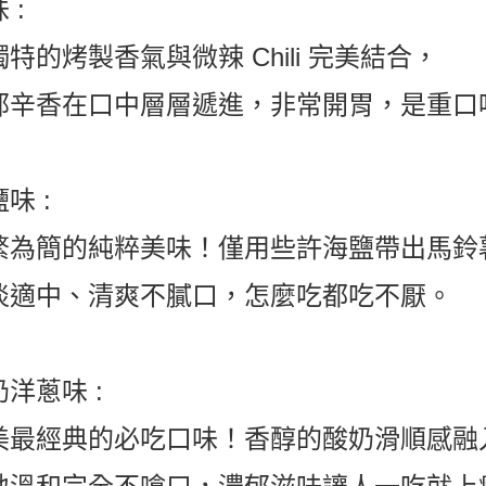
 :
特的烤製香氣與微辣 Chili 完美結合，
郁辛香在口中層層遞進，非常開胃，是重口
味 :
繁為簡的純粹美味！僅用些許海鹽帶出馬鈴
淡適中、清爽不膩口，怎麼吃都吃不厭。
洋蔥味 :
美最經典的必吃口味！香醇的酸奶滑順感融