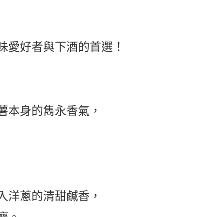
味愛好者與下酒的首選！
薯本身的雋永香氣，
入洋蔥的清甜鹹香，