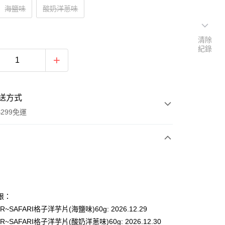
海鹽味
酸奶洋蔥味
清除
紀錄
送方式
299免運
次付款
付款
限：
R~SAFARI格子洋芋片(海鹽味)60g: 2026.12.29
R~SAFARI格子洋芋片(酸奶洋蔥味)60g: 2026.12.30