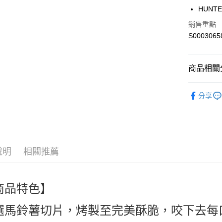
街口支付
HUNTE
全盈+PAY
銷售重點
S0003065
ATM付款
商品相關分
運送方式
🍪零食｜食品
全家付款
分享
人氣商品
每筆NT$6
熱搜✨新品搶先
付款後全
每筆NT$6
說明
相關推薦
萊爾富取
每筆NT$6
商品特色】
付款後萊
每筆NT$6
選馬鈴薯切片，烤製至完美酥脆，咬下去每
7-11付款