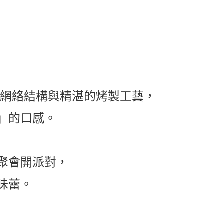
子網絡結構與精湛的烤製工藝，
」的口感。
聚會開派對，
味蕾。