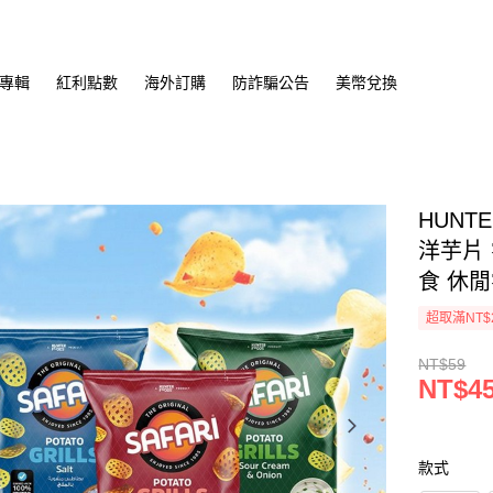
專輯
紅利點數
海外訂購
防詐騙公告
美幣兌換
HUNT
洋芋片
食 休閒
超取滿NT$
NT$59
NT$4
款式