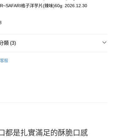
R~SAFARI格子洋芋片(辣味)60g: 2026.12.30
8
類 (3)
 Snacks & Food
🍪 餅乾｜洋芋片
取貨
客服
推薦
0，滿NT$299(含以上)免運費
看✨ New Arrival
家取貨
0，滿NT$299(含以上)免運費
貨付款
0，滿NT$599(含以上)免運費
爾富取貨
0，滿NT$599(含以上)免運費
口都是扎實滿足的酥脆口感
取貨