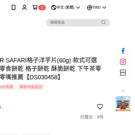
0
中文 (繁體)
TWD
ER SAFARI格子洋芋片(60g) 款式可選
 零食餅乾 格子餅乾 酥脆餅乾 下午茶零
零嘴推薦【DS030458】
299免運
國家/地區配送
5
已賣出：8件