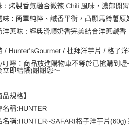
 : 烤製香氣融合微辣 Chili 風味，濃郁
每筆NT$6
鹽味 : 簡單純粹、鹹香平衡，凸顯馬鈴薯
付款後7-1
每筆NT$6
奶洋蔥味 : 經典滑順奶香完美結合洋蔥鹹
宅配
每筆NT$8
 / Hunter'sGourmet / 杜拜洋芋片 / 格
國家/地區配
心叮嚀：商品放進購物車不等於已搶購到喔
後立即結帳)謝謝您～
商品規格】
名稱:HUNTER
名稱:HUNTER~SAFARI格子洋芋片(60g