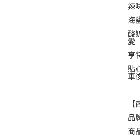
辣味
海
酸
愛
亨特
貼
車
【
品牌
商品