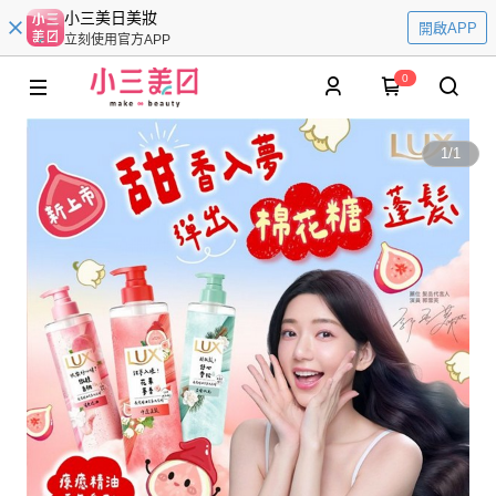
小三美日美妝
開啟APP
立刻使用官方APP
0
1
/
1