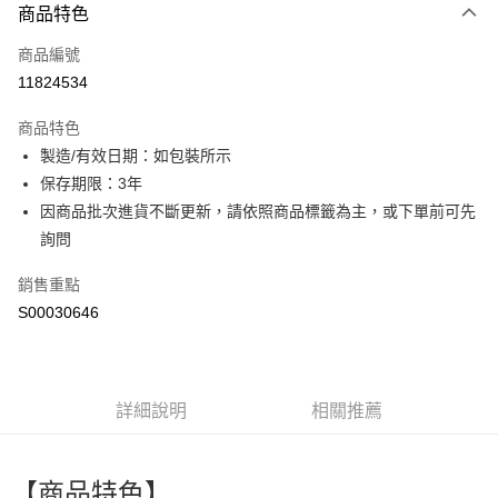
商品特色
信用卡一次付款
商品編號
超商取貨付款
11824534
LINE Pay
商品特色
Apple Pay
製造/有效日期：如包裝所示
保存期限：3年
街口支付
因商品批次進貨不斷更新，請依照商品標籤為主，或下單前可先
全盈+PAY
詢問
ATM付款
銷售重點
S00030646
運送方式
全家付款取貨
每筆NT$60，滿NT$299(含以上)免運費
詳細說明
相關推薦
付款後全家取貨
每筆NT$60，滿NT$299(含以上)免運費
【商品特色】