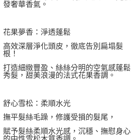
發奢華香氣。
花果夢香：淨透蓬鬆
高效深層淨化頭皮，徹底告別扁塌髮
根！
打造細緻豐盈、絲絲分明的空氣感蓬鬆
秀髮，甜美浪漫的法式花果香調。
舒心雪松：柔順水光
撫平髮絲毛躁，修護受損的髮尾，
賦予髮絲柔順水光感，沉穩、撫慰身心
的中性雪松木質香調。