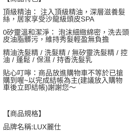
萊爾富取貨付款
頂級精油： 注入頂級精油，深層滋養髮
每筆NT$60，滿NT$599(含以上)免運費
絲，居家享受沙龍級頭皮SPA
付款後萊爾富取貨
每筆NT$60，滿NT$599(含以上)免運費
0矽靈溫和潔淨： 泡沫細緻綿密，洗去頭
皮油脂髒污，維持秀髮輕盈無負擔
7-11付款取貨
每筆NT$60，滿NT$599(含以上)免運費
精油洗髮精 / 洗髮精 / 無矽靈洗髮精 / 控
油 / 蓬鬆 / 保濕 / 持香洗髮乳
付款後7-11取貨
每筆NT$60，滿NT$599(含以上)免運費
貼心叮嚀：商品放進購物車不等於已搶
宅配
購到喔~以完成結帳為主(建議放入購物
車後立即結帳)謝謝您～
每筆NT$80，滿NT$799(含以上)免運費
國家/地區配送0330
查看運費
【商品規格】
品牌名稱:LUX麗仕