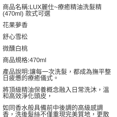
商品名稱:LUX麗仕~療癒精油洗髮精
(470ml) 款式可選
花果夢香
舒心雪松
微醺白桃
商品規格:470ml
產品說明:讓每一次洗髮，都成為撫平整
日疲憊的療癒儀式。
將頂級精油保養概念融入日常洗沐，溫
和高效淨化頭皮，
如同香水般具備前中後調的高級感調
香，洗後髮絲不僅重現完美質地，更散