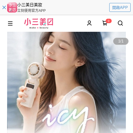
小三美日美妝
開啟APP
立刻使用官方APP
0
1
/
1