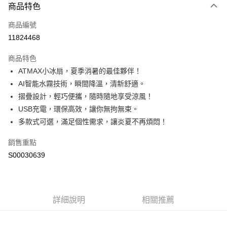
商品特色
信用卡一次付款
商品編號
超商取貨付款
11824468
LINE Pay
商品特色
Apple Pay
ATMAX小冰扇，夏季消暑的最佳夥伴！
AI智能水霧技術，瞬間降溫，清新舒適。
街口支付
摺疊設計，輕巧便攜，隨時隨地享受涼風！
全盈+PAY
USB充電，環保高效，讓你無拘無束。
多款式可選，滿足個性需求，讓炎夏不再煩悶！
ATM付款
銷售重點
運送方式
S00030639
全家付款取貨
每筆NT$60，滿NT$599(含以上)免運費
付款後全家取貨
詳細說明
相關推薦
每筆NT$60，滿NT$599(含以上)免運費