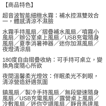
萊爾富取貨付款
【商品特色】
每筆NT$60，滿NT$599(含以上)免運費
超音波智能細緻水霧：補水控濕雙效合
付款後萊爾富取貨
一，體感清涼不濕臉
每筆NT$60，滿NT$599(含以上)免運費
水霧手持風扇／摺疊補水風扇／噴霧小
7-11付款取貨
風扇／辦公室桌上風扇／USB充電隨身
每筆NT$60，滿NT$599(含以上)免運費
風扇／夏季消暑神器／迷你加濕風扇／
付款後7-11取貨
夜燈清涼扇
每筆NT$60，滿NT$599(含以上)免運費
180度自由摺疊收納：可手持可桌立，變
宅配
換角度隨心所欲
每筆NT$80，滿NT$799(含以上)免運費
夜間溫馨柔光燈效：伴眠柔光不刺眼，
清涼營造舒適氛圍
鎮風扇／製冷手持風扇／無段變速隨身
風扇／USB充電風扇／露營桌上風扇／
冷敷風扇／迷你空調風扇／靜音馬達風