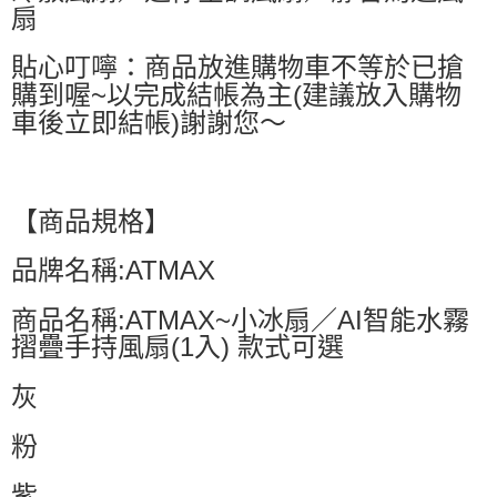
扇
貼心叮嚀：商品放進購物車不等於已搶
購到喔~以完成結帳為主(建議放入購物
車後立即結帳)謝謝您～
【商品規格】
品牌名稱:ATMAX
商品名稱:ATMAX~小冰扇／AI智能水霧
摺疊手持風扇(1入) 款式可選
灰
粉
紫