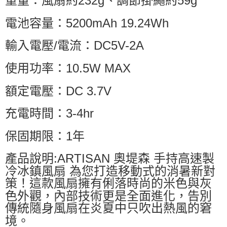
重量：風扇約232g、調節掛繩約59g
電池容量：5200mAh 19.24Wh
輸入電壓/電流：DC5V-2A
使用功率：10.5W MAX
額定電壓：DC 3.7V
充電時間：3-4hr
保固期限：1年
產品說明:ARTISAN 奧堤森 手持高速製
冷冰鎮風扇 為您打造移動式的消暑新對
策！這款風扇擁有俐落時尚的米色與灰
色外觀，內部技術更是全面進化，告別
傳統隨身風扇在炎夏中只吹出熱風的窘
境。