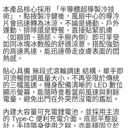
本產品核心採用 「半導體超導製冷技
術」，點按製冷鍵後，風扇中心的導冷
片會迅速轉為冰涼。不論是通勤、戶外
運動、排隊還是野餐，直接貼緊肌膚
（如額頭、頸部、手腕內側）即可享受
如同冰塊冰敷般的舒適涼意。搭配強勁
的高速馬達，能迅速帶走皮膚表面的悶
熱感。
貼心具備 無段式滾輪調速 結構，單手即
可流暢微調風量大小，不再受限於傳統
的三檔風速。機身配備清晰的 LED 數位
顯示螢幕，能隨時查看當前風速與剩餘
電量，避免出門在外突然沒電的尷尬。
內建大容量可充電鋰電池，並採用主流
的 Type-C 便利充電介面。底部平整設
計，手持隨身使用之餘，亦能穩固立於