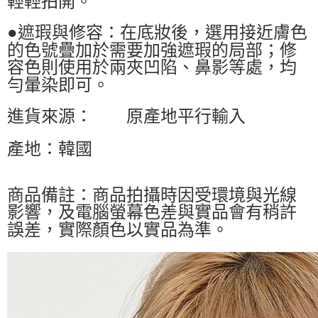
輕輕拍開。
●遮瑕與修容：在底妝後，選用接近膚色
的色號疊加於需要加強遮瑕的局部；修
容色則使用於兩夾凹陷、鼻影等處，均
勻暈染即可。
進貨來源：
原產地平行輸入
產地：韓國
商品備註：商品拍攝時因受環境與光線
影響，及電腦螢幕色差與實品會有稍許
誤差，實際顏色以實品為準。