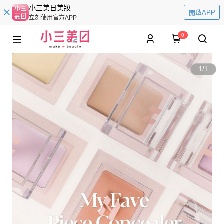
小三美日美妝
開啟APP
立刻使用官方APP
0
1
/
1