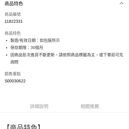
商品特色
信用卡一次付款
商品編號
超商取貨付款
11822331
LINE Pay
商品特色
Apple Pay
製造/有效日期：如包裝所示
保存期限：30個月
街口支付
因商品批次進貨不斷更新，請依照商品標籤為主，或下單前可先
全盈+PAY
詢問
ATM付款
銷售重點
S00030622
運送方式
全家付款取貨
每筆NT$60，滿NT$599(含以上)免運費
詳細說明
相關推薦
付款後全家取貨
每筆NT$60，滿NT$599(含以上)免運費
【商品特色】