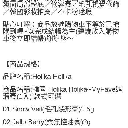
霧面局部粉底／修容膏／毛孔視覺修飾
／韓國彩妝推薦／不卡粉遮瑕
貼心叮嚀：商品放進購物車不等於已搶
購到喔~以完成結帳為主(建議放入購物
車後立即結帳)謝謝您～
【商品規格】
品牌名稱:Holika Holika
商品名稱:韓國 Holika Holika~MyFave遮
瑕膏(1入) 款式可選
01 Snow Veil(毛孔隱形膏)1.5g
02 Jello Berry(柔焦控油膏)2g