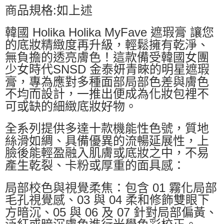
商品規格:如上述
韓國 Holika Holika MyFave 遮瑕膏 讓您
的底妝精緻度再升級，輕鬆擁有乾淨、
無負擔的透亮膚色！這款備受韓國女團
少女時代SNSD 金泰妍青睞的明星遮瑕
膏，專為應對多種面部局部色差與膚色
不均而設計，一推出便成為化妝包裡不
可或缺的細緻底妝好物。
全系列提供多達十款機能性色號，質地
絲滑如綢、具備優異的流暢延展性，上
臉後能輕盈融入肌膚或底妝之中，不易
產生乾裂、卡粉或厚重的面具感：
局部校色與視覺柔焦：包含 01 霧化局部
毛孔視覺感、03 與 04 柔和修飾雙眼下
方暗沉、05 與 06 及 07 針對局部偏黃、