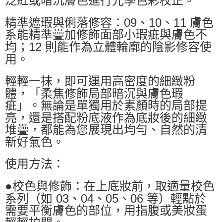
泛紅或暗沉膚色進行光學色彩校正。
精準遮瑕與俐落修容：09、10、11 膚色
系能精準疊加修飾面部小瑕疵與膚色不
均；12 則能作為立體輪廓的陰影修容使
用。
輕輕一抹，即可運用高密度的細緻粉
體，「柔焦修飾局部暗沉與膚色瑕
疵」。無論是單獨用於素顏時的局部提
亮，還是搭配粉底液作為底妝後的細緻
堆疊，都能為您展現出均勻、自然的清
新好氣色。
使用方法：
●校色與修飾：在上底妝前，取適量校色
系列（如 03、04、05、06 等）輕點於
需要平衡膚色的部位，用指腹或美妝蛋