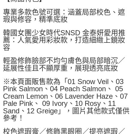
萊爾富取貨付款
專業多款色號可選：涵蓋局部校色、遮
每筆NT$60，滿NT$599(含以上)免運費
瑕與修容，精準底妝
付款後萊爾富取貨
每筆NT$60，滿NT$599(含以上)免運費
韓國女團少女時代SNSD 金泰妍愛用推
薦：人氣愛用彩妝款，打造細緻上鏡妝
7-11付款取貨
容
每筆NT$60，滿NT$599(含以上)免運費
輕盈修飾臉部不均勻膚色與局部暗沉／
付款後7-11取貨
延展性佳且不顯厚重，展現透亮底妝
每筆NT$60，滿NT$599(含以上)免運費
宅配
※本頁面販售款為「01 Snow Veil、03
Pink Salmon、04 Peach Salmon、 05
每筆NT$80，滿NT$799(含以上)免運費
Cream Lemon、06 Lavender Haze、07
國家/地區配送0330
查看運費
Pale Pink、 09 Ivory、10 Rosy、11
Sand、12 Greige」，圖片其他款式僅供
參考！
校色遮瑕膏／修飾黑眼圈／提亮遮瑕／