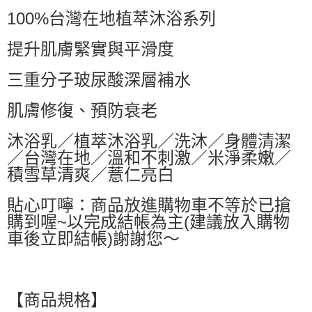
100%台灣在地植萃沐浴系列
每筆NT$60，滿NT$599(含以上)免運費
付款後萊爾富取貨
提升肌膚緊實與平滑度
每筆NT$60，滿NT$599(含以上)免運費
三重分子玻尿酸深層補水
7-11付款取貨
每筆NT$60，滿NT$599(含以上)免運費
肌膚修復、預防衰老
付款後7-11取貨
沐浴乳／植萃沐浴乳／洗沐／身體清潔
每筆NT$60，滿NT$599(含以上)免運費
／台灣在地／溫和不刺激／米淨柔嫩／
積雪草清爽／薏仁亮白
宅配
每筆NT$80，滿NT$799(含以上)免運費
貼心叮嚀：商品放進購物車不等於已搶
購到喔~以完成結帳為主(建議放入購物
車後立即結帳)謝謝您～
【商品規格】