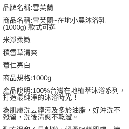
品牌名稱:雪芙蘭
商品名稱:雪芙蘭~在地小農沐浴乳
(1000g) 款式可選
米淨柔嫩
積雪草清爽
薏仁亮白
商品規格:1000g
產品說明:100%台灣在地植萃沐浴系列，
打造最純淨的沐浴時光！
為肌膚洗去髒污及多於油脂，好沖洗不
殘留，洗後清爽不乾澀。