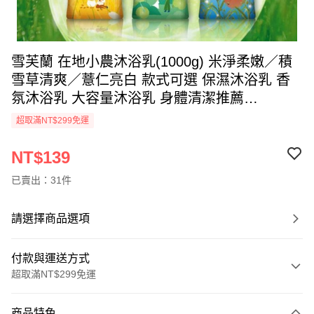
雪芙蘭 在地小農沐浴乳(1000g) 米淨柔嫩／積
雪草清爽／薏仁亮白 款式可選 保濕沐浴乳 香
氛沐浴乳 大容量沐浴乳 身體清潔推薦
【DS030426】空運禁送
超取滿NT$299免運
NT$139
已賣出：31件
請選擇商品選項
付款與運送方式
超取滿NT$299免運
付款方式
商品特色