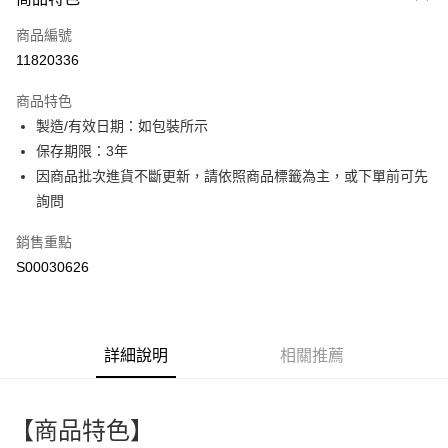
信用卡一次付款
商品編號
超商取貨付款
11820336
LINE Pay
商品特色
Apple Pay
製造/有效日期：如包裝所示
保存期限：3年
街口支付
因商品批次進貨不斷更新，請依照商品標籤為主，或下單前可先
全盈+PAY
詢問
ATM付款
銷售重點
S00030626
運送方式
全家付款取貨
每筆NT$60，滿NT$299(含以上)免運費
詳細說明
相關推薦
付款後全家取貨
每筆NT$60，滿NT$299(含以上)免運費
【商品特色】
萊爾富取貨付款