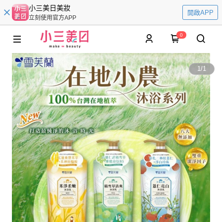
小三美日美妝
開啟APP
立刻使用官方APP
0
1
/
1