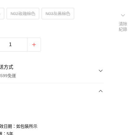
色
N02玫瑰棕色
N03灰黑棕色
清除
紀錄
送方式
599免運
次付款
付款
有效日期：如包裝所示
限：5年