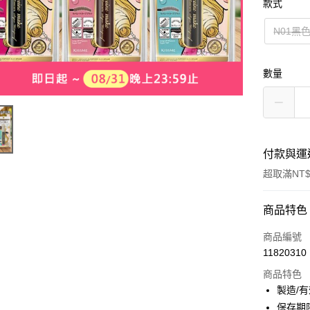
款式
N01黑
數量
付款與運
超取滿NT$
付款方式
商品特色
信用卡一
商品編號
11820310
超商取貨
商品特色
LINE Pay
製造/
保存期