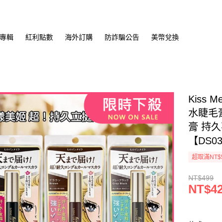
專輯
紅利點數
海外訂購
防詐騙公告
美幣兌換
Kiss
水睫毛膏
膏 持
【DS03
超取滿NT$
NT$499
NT$4