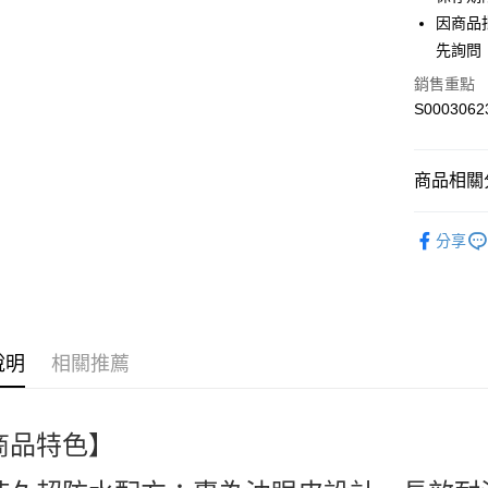
Apple Pay
因商品
街口支付
先詢問
全盈+PAY
銷售重點
S0003062
ATM付款
商品相關分
運送方式
日本品牌 Ja
全家付款
分享
人氣商品
每筆NT$6
時尚彩妝 M
付款後全
熱搜✨新品搶先
每筆NT$6
說明
相關推薦
萊爾富取
每筆NT$6
商品特色】
付款後萊
每筆NT$6