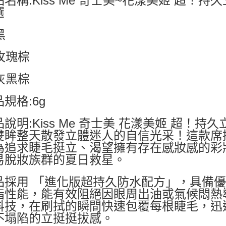
名稱:Kiss Me 奇士美~花漾美姬 超！持
選
黑
2玫瑰棕
3灰黑棕
規格:6g
說明:Kiss Me 奇士美 花漾美姬 超！持久
雙眸整天散發立體迷人的自信光采！這款席
為追求睫毛挺立、渴望擁有存在感妝感的彩
易脫妝族群的夏日救星。
品採用 「進化版超持久防水配方」，具備
脂性能，能有效阻絕因眼周出油或氣候悶熱
科技，在刷拭的瞬間快速包覆每根睫毛，迅
不塌陷的立挺挺拔感。