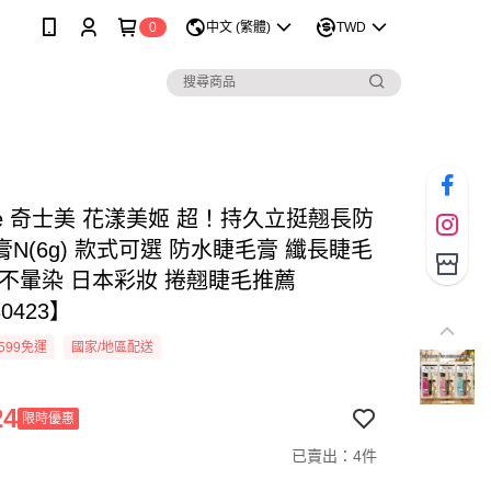
0
中文 (繁體)
TWD
 Me 奇士美 花漾美姬 超！持久立挺翹長防
N(6g) 款式可選 防水睫毛膏 纖長睫毛
久不暈染 日本彩妝 捲翹睫毛推薦
0423】
599免運
國家/地區配送
24
限時優惠
已賣出：4件