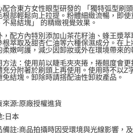
心配合東方女性眼型研發的 「獨特弧型刷
毛根部輕鬆向上拉提。粉體細緻流暢，即使
、不易結塊」 的精緻視覺效果。
外，配方內特別添加山茶花籽油、蜂王漿萃
參根萃取及甜杏仁油等六種保濕成分。在上
的柔嫩呵護，減少因卸妝或外在環境帶來的
用方法：使用前以睫毛夾夾捲，捲翹度會更
體充分附著於刷頭上再使用。使用時不以Z
避免結塊。卸除時請搭配油性卸妝產品。
貨來源:原廠授權進貨
地:日本
品備註:商品拍攝時因受環境與光線影響，