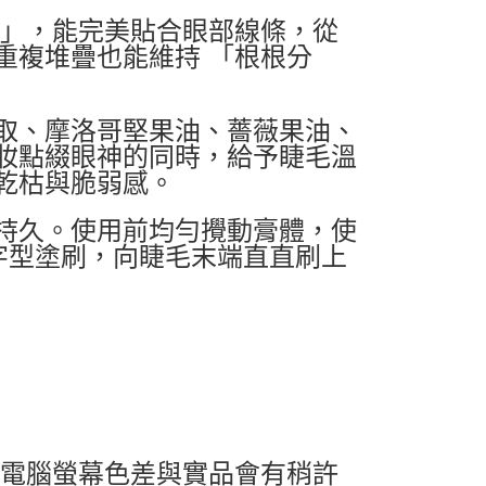
頭」，能完美貼合眼部線條，從
重複堆疊也能維持 「根根分
取、摩洛哥堅果油、薔薇果油、
妝點綴眼神的同時，給予睫毛溫
乾枯與脆弱感。
持久。使用前均勻攪動膏體，使
字型塗刷，向睫毛末端直直刷上
及電腦螢幕色差與實品會有稍許