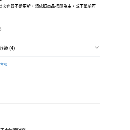
批次進貨不斷更新，請依照商品標籤為主，或下單前可
3
類 (4)
pan Brands
Kiss Me奇士美
取貨
客服
推薦
0，滿NT$599(含以上)免運費
AKE UP
睫毛膏｜夾｜假睫毛｜雙眼皮貼 MASCARA
家取貨
看✨ New Arrival
0，滿NT$599(含以上)免運費
貨付款
0，滿NT$599(含以上)免運費
爾富取貨
0，滿NT$599(含以上)免運費