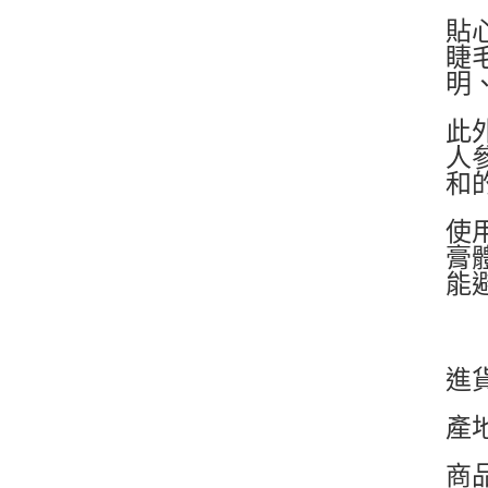
貼
睫
明
此
人
和
使
膏
能
進
產
商