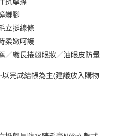
汗抗摩擦
取貨
蟑螂腳
0，滿NT$599(含以上)免運費
毛立挺線條
1取貨
0，滿NT$599(含以上)免運費
時柔嫩呵護
薦／纖長捲翹眼妝／油眼皮防暈
0，滿NT$799(含以上)免運費
送0330
查看運費
~以完成結帳為主(建議放入購物