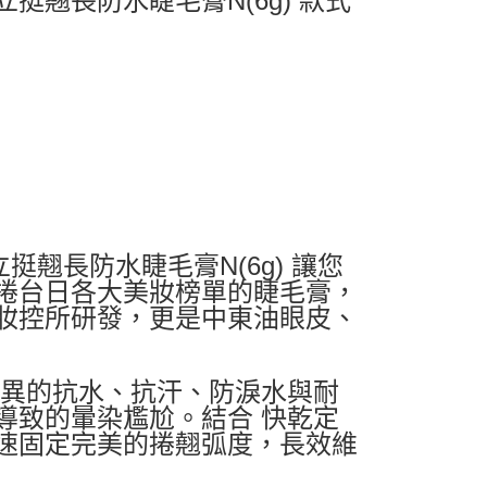
久立挺翹長防水睫毛膏N(6g) 款式
立挺翹長防水睫毛膏N(6g) 讓您
捲台日各大美妝榜單的睫毛膏，
妝控所研發，更是中東油眼皮、
優異的抗水、抗汗、防淚水與耐
導致的暈染尷尬。結合 快乾定
速固定完美的捲翹弧度，長效維