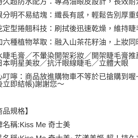
持久超防水配方：專為油眼皮設計，長效耐
7-11付款
根分明不易結塊：纖長有感，輕鬆告別厚重
每筆NT$6
乾定型捲翹科技：刷拭後迅速乾燥，維持睫
付款後7-1
每筆NT$6
加六種植物萃取：融入山茶花籽油，上妝同
宅配
水睫毛膏／不暈染開架彩妝／開架睫毛膏推
每筆NT$8
日本明星美妝／抗汗眼線睫毛／立體大眼
國家/地區配
心叮嚀：商品放進購物車不等於已搶購到喔
後立即結帳)謝謝您～
商品規格】
名稱:Kiss Me 奇士美