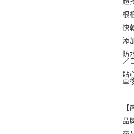
超
根
快
添
防
／
貼
車
【
品牌