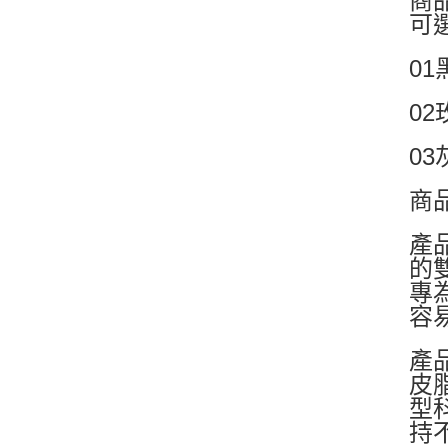
商品
可
01
0
0
商品
產品
的
專
容
產
皮
型
持