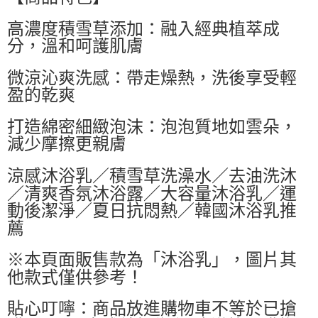
萊爾富取貨付款
高濃度積雪草添加：融入經典植萃成
每筆NT$60，滿NT$599(含以上)免運費
分，溫和呵護肌膚
付款後萊爾富取貨
每筆NT$60，滿NT$599(含以上)免運費
微涼沁爽洗感：帶走燥熱，洗後享受輕
盈的乾爽
7-11付款取貨
每筆NT$60，滿NT$599(含以上)免運費
打造綿密細緻泡沫：泡泡質地如雲朵，
減少摩擦更親膚
付款後7-11取貨
每筆NT$60，滿NT$599(含以上)免運費
涼感沐浴乳／積雪草洗澡水／去油洗沐
宅配
／清爽香氛沐浴露／大容量沐浴乳／運
動後潔淨／夏日抗悶熱／韓國沐浴乳推
每筆NT$80，滿NT$799(含以上)免運費
薦
國家/地區配送0330
查看運費
※本頁面販售款為「沐浴乳」，圖片其
他款式僅供參考！
貼心叮嚀：商品放進購物車不等於已搶