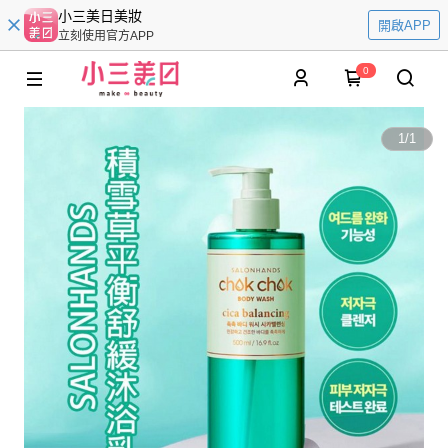
小三美日美妝
開啟APP
立刻使用官方APP
0
1
/
1