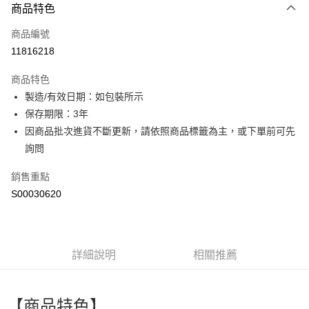
商品特色
信用卡一次付款
商品編號
超商取貨付款
11816218
LINE Pay
商品特色
Apple Pay
製造/有效日期：如包裝所示
保存期限：3年
街口支付
因商品批次進貨不斷更新，請依照商品標籤為主，或下單前可先
全盈+PAY
詢問
ATM付款
銷售重點
S00030620
運送方式
全家付款取貨
每筆NT$60，滿NT$599(含以上)免運費
詳細說明
相關推薦
付款後全家取貨
每筆NT$60，滿NT$599(含以上)免運費
【商品特色】