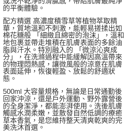
或洗不乾淨的滑膩感，帶給肌膚最純淨
的平衡體驗。
配方精選 高濃度積雪草等植物萃取精
華，質地溫和不刺激，能輕易搓揉出如
棉花糖般 「細緻且綿密的泡沫」，溫和
地包裹並帶走堆積在肌膚表面的多餘油
脂與汗水。特別融入的 「微涼沁爽成
分」，在洗滌過程中能緩解因高溫帶來
的物理悶熱感，讓微風般的涼意在肌膚
表面延伸，恢復輕盈、放鬆的舒適狀
態。
500ml 大容量規格，無論是日常通勤後
回家沖涼，還是戶外運動、野外露營後
的全身潔淨，都能澎湃使用。洗後肌膚
觸感水潤柔嫩，並散發自然低調的療癒
草本香氣，是您維持整天清爽乾爽的完
美洗沐首選。