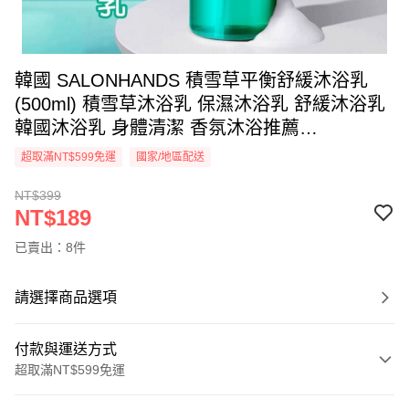
韓國 SALONHANDS 積雪草平衡舒緩沐浴乳
(500ml) 積雪草沐浴乳 保濕沐浴乳 舒緩沐浴乳
韓國沐浴乳 身體清潔 香氛沐浴推薦
【DS030420】
超取滿NT$599免運
國家/地區配送
NT$399
NT$189
已賣出：8件
請選擇商品選項
付款與運送方式
超取滿NT$599免運
付款方式