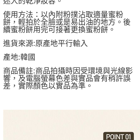
迷人的乾淨妝容。
使用方法：以內附粉撲沾取適量蜜粉
餅，輕拍於全臉或是易出油的地方。後
續蜜粉餅用完可接著更換蜜粉餅。
進貨來源:原產地平行輸入
產地:韓國
商品備註:商品拍攝時因受環境與光線影
響，及電腦螢幕色差與實品會有稍許誤
差，實際顏色以實品為準。