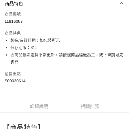
商品特色
信用卡一次付款
商品編號
超商取貨付款
11816087
LINE Pay
商品特色
Apple Pay
製造/有效日期：如包裝所示
保存期限：3年
街口支付
因商品批次進貨不斷更新，請依照商品標籤為主，或下單前可先
全盈+PAY
詢問
ATM付款
銷售重點
S00030614
運送方式
全家付款取貨
每筆NT$60，滿NT$299(含以上)免運費
詳細說明
相關推薦
付款後全家取貨
每筆NT$60，滿NT$299(含以上)免運費
【商品特色】