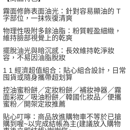
萊爾富取貨付款
霧面修飾表面油光：針對容易顯油的 T
每筆NT$60，滿NT$599(含以上)免運費
字部位，一抹恢復清爽
付款後萊爾富取貨
每筆NT$60，滿NT$599(含以上)免運費
物理性吸附多餘油脂：粉質輕盈細緻，
維持臉部視覺上的乾爽
7-11付款取貨
每筆NT$60，滿NT$599(含以上)免運費
擺脫油光與暗沉感：長效維持乾淨妝
容，不易因油脂脫妝
付款後7-11取貨
每筆NT$60，滿NT$599(含以上)免運費
1 1 經濟超值組合：貼心組合設計，日常
囤貨或隨身攜帶超划算
宅配
每筆NT$80，滿NT$799(含以上)免運費
控油蜜粉餅／定妝粉餅／補妝神器／霧
國家/地區配送0330
查看運費
面彩妝／吸油粉餅／韓國化妝品／便攜
蜜粉／開架定妝推薦
貼心叮嚀：商品放進購物車不等於已搶
購到喔~以完成結帳為主(建議放入購物