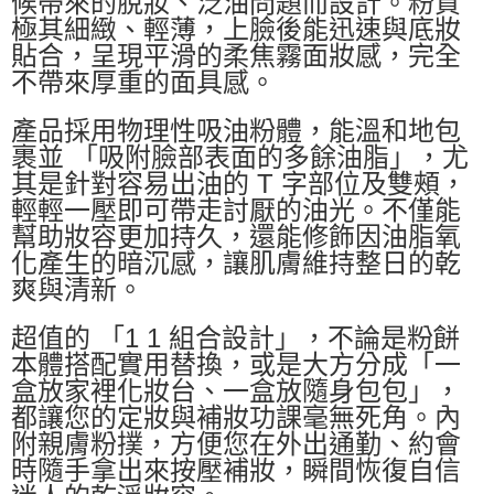
候帶來的脫妝、泛油問題而設計。粉質
極其細緻、輕薄，上臉後能迅速與底妝
貼合，呈現平滑的柔焦霧面妝感，完全
不帶來厚重的面具感。
產品採用物理性吸油粉體，能溫和地包
裹並 「吸附臉部表面的多餘油脂」，尤
其是針對容易出油的 T 字部位及雙頰，
輕輕一壓即可帶走討厭的油光。不僅能
幫助妝容更加持久，還能修飾因油脂氧
化產生的暗沉感，讓肌膚維持整日的乾
爽與清新。
超值的 「1 1 組合設計」，不論是粉餅
本體搭配實用替換，或是大方分成「一
盒放家裡化妝台、一盒放隨身包包」，
都讓您的定妝與補妝功課毫無死角。內
附親膚粉撲，方便您在外出通勤、約會
時隨手拿出來按壓補妝，瞬間恢復自信