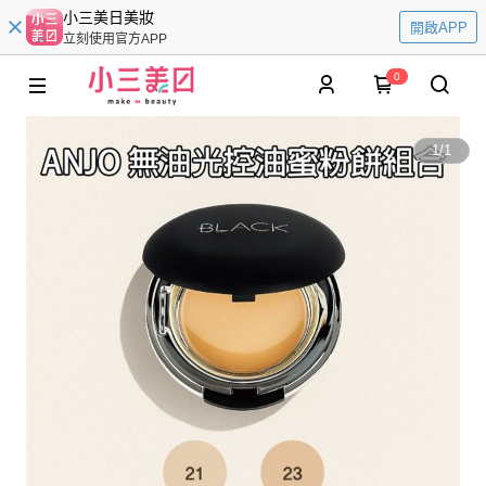
小三美日美妝
開啟APP
立刻使用官方APP
0
1
/
1