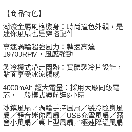
萊爾富取貨付款
每筆NT$60，滿NT$599(含以上)免運費
【商品特色】
付款後萊爾富取貨
潮流金屬風格機身：時尚撞色外觀，是
每筆NT$60，滿NT$599(含以上)免運費
迷你風扇也是穿搭配件
7-11付款取貨
高速渦輪超強風力：轉速高達
每筆NT$60，滿NT$599(含以上)免運費
19700RPM，風感強勁
付款後7-11取貨
製冷模式帶走悶熱：實體製冷片設計，
每筆NT$60，滿NT$599(含以上)免運費
貼面享受冰涼觸感
宅配
每筆NT$80，滿NT$799(含以上)免運費
4000mAh 超大電量：採用大廠同級電
芯，一般模式續航達9小時
冰鎮風扇／渦輪手持風扇／製冷隨身風
扇／靜音迷你風扇／USB充電風扇／露
營小風扇／桌上型風扇／極速降溫風扇