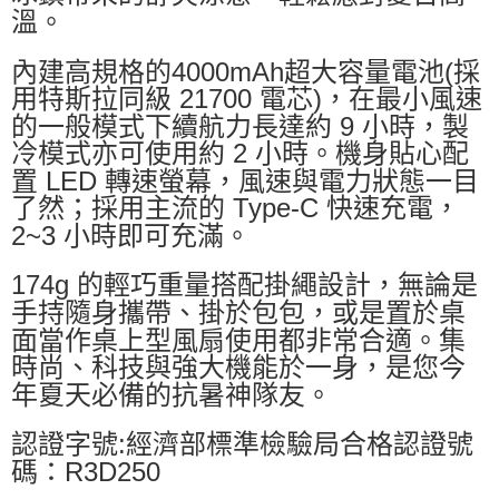
溫。
內建高規格的4000mAh超大容量電池(採
用特斯拉同級 21700 電芯)，在最小風速
的一般模式下續航力長達約 9 小時，製
冷模式亦可使用約 2 小時。機身貼心配
置 LED 轉速螢幕，風速與電力狀態一目
了然；採用主流的 Type-C 快速充電，
2~3 小時即可充滿。
174g 的輕巧重量搭配掛繩設計，無論是
手持隨身攜帶、掛於包包，或是置於桌
面當作桌上型風扇使用都非常合適。集
時尚、科技與強大機能於一身，是您今
年夏天必備的抗暑神隊友。
認證字號:經濟部標準檢驗局合格認證號
碼：R3D250