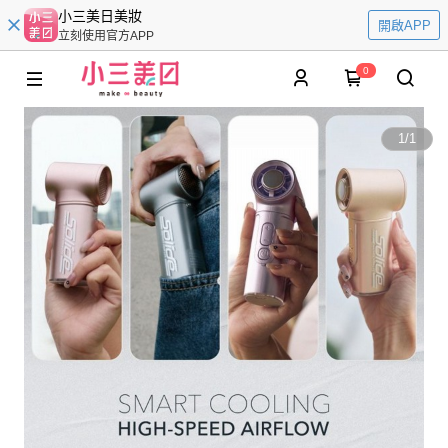
小三美日美妝
開啟APP
立刻使用官方APP
0
1
/
1