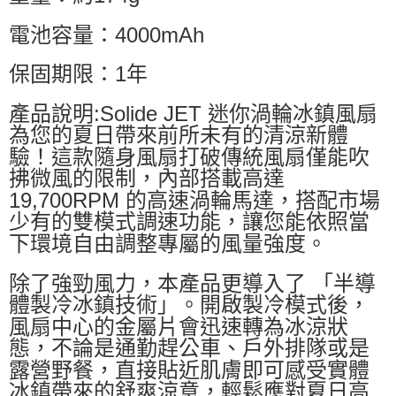
電池容量：4000mAh
保固期限：1年
產品說明:Solide JET 迷你渦輪冰鎮風扇
為您的夏日帶來前所未有的清涼新體
驗！這款隨身風扇打破傳統風扇僅能吹
拂微風的限制，內部搭載高達
19,700RPM 的高速渦輪馬達，搭配市場
少有的雙模式調速功能，讓您能依照當
下環境自由調整專屬的風量強度。
除了強勁風力，本產品更導入了 「半導
體製冷冰鎮技術」。開啟製冷模式後，
風扇中心的金屬片會迅速轉為冰涼狀
態，不論是通勤趕公車、戶外排隊或是
露營野餐，直接貼近肌膚即可感受實體
冰鎮帶來的舒爽涼意，輕鬆應對夏日高