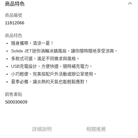
商品特色
信用卡一次付款
商品編號
超商取貨付款
11812066
LINE Pay
商品特色
Apple Pay
隨身攜帶，清涼一夏！
Solide JET迷你渦輪冰鎮風扇，讓你隨時隨地享受涼爽。
街口支付
多款式可選，滿足不同需求與風格。
全盈+PAY
USB充電設計，方便快捷，隨時補充電力。
小巧輕便，完美搭配戶外活動或辦公室使用。
ATM付款
夏季必備，讓炎熱的天氣也能輕鬆應對！
運送方式
銷售重點
全家付款取貨
S00030609
每筆NT$60，滿NT$599(含以上)免運費
付款後全家取貨
每筆NT$60，滿NT$599(含以上)免運費
詳細說明
相關推薦