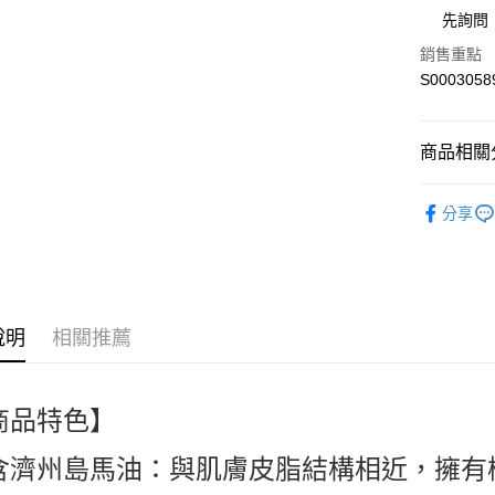
街口支付
先詢問
全盈+PAY
銷售重點
S0003058
ATM付款
商品相關分
運送方式
臉部保養 Sk
全家付款
分享
人氣商品
每筆NT$6
熱搜✨新品搶先
付款後全
每筆NT$6
說明
相關推薦
萊爾富取
每筆NT$6
商品特色】
付款後萊
每筆NT$6
含濟州島馬油：與肌膚皮脂結構相近，擁有
7-11付款