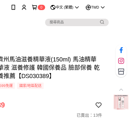
0
中文 (繁體)
TWD
 濟州馬油滋養精華液(150ml) 馬油精華
華液 滋養修護 韓國保養品 臉部保養 乾
推薦【DS030389】
599免運
國家/地區配送
89
已賣出：13件