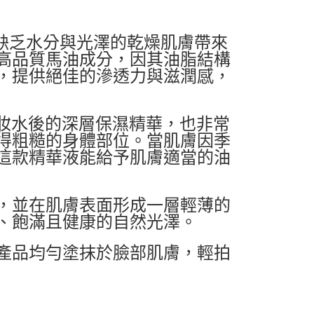
 為缺乏水分與光澤的乾燥肌膚帶來
高品質馬油成分，因其油脂結構
，提供絕佳的滲透力與滋潤感，
化妝水後的深層保濕精華，也非常
得粗糙的身體部位。當肌膚因季
這款精華液能給予肌膚適當的油
，並在肌膚表面形成一層輕薄的
、飽滿且健康的自然光澤。
產品均勻塗抹於臉部肌膚，輕拍