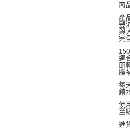
商品
產
豐
與
完
1
適
節
脂
每
鎖
使
至
進