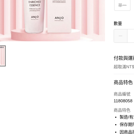
單一
數量
付款與運
超取滿NT$
付款方式
商品特色
信用卡一
商品編號
11808058
超商取貨
商品特色
LINE Pay
製造/
保存期
Apple Pay
因商品