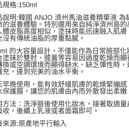
規格:150ml
品說明:韓國 ANJO 濟州馬油滋養精華液
沛的滋養體驗。特別選用來自純淨濟州島的
人體皮脂高度相似，塗抹時能迅速融入肌膚
全沒有傳統油脂的厚重黏膩。
50ml 的大容量設計，不僅能作為日常臉部
合塗抹於雙肘、膝蓋等容易因過度乾燥而顯
轉換或空調環境而顯得缺水、缺乏彈性時，
補充，達到完美的油水平衡。
天早晚使用，能有效舒緩肌膚的乾燥緊繃感
水保護膜，讓您的肌膚由內而外散發出柔嫩
用方法：洗淨臉後使用化妝水，接著取適量
吸收，後續上乳液或者面霜即可。
貨來源:原產地平行輸入