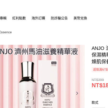
專輯
紅利點數
海外訂購
防詐騙公告
美幣兌換
sence
ANJO
保濕精
燥肌保養
超取滿NT$
NT$399
NT$1
款式