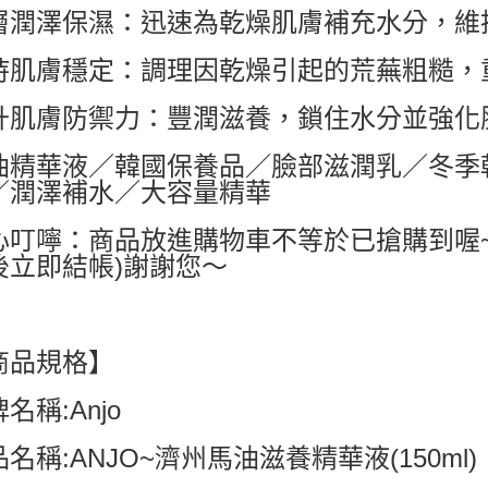
層潤澤保濕：迅速為乾燥肌膚補充水分，維
每筆NT$6
持肌膚穩定：調理因乾燥引起的荒蕪粗糙，
付款後7-1
每筆NT$6
升肌膚防禦力：豐潤滋養，鎖住水分並強化
宅配
油精華液／韓國保養品／臉部滋潤乳／冬季
每筆NT$8
／潤澤補水／大容量精華
國家/地區配
心叮嚀：商品放進購物車不等於已搶購到喔
後立即結帳)謝謝您～
商品規格】
名稱:Anjo
名稱:ANJO~濟州馬油滋養精華液(150ml)