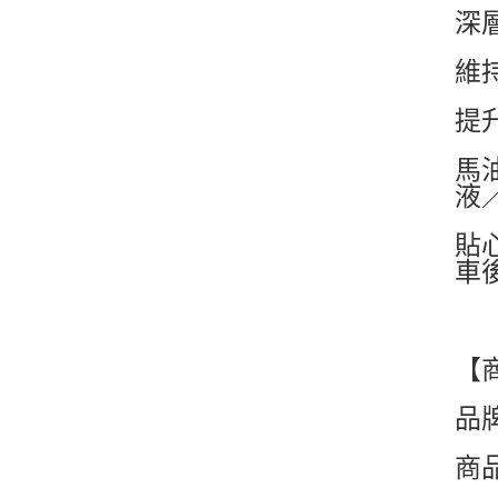
深
維
提
馬
液
貼
車
【
品牌
商品