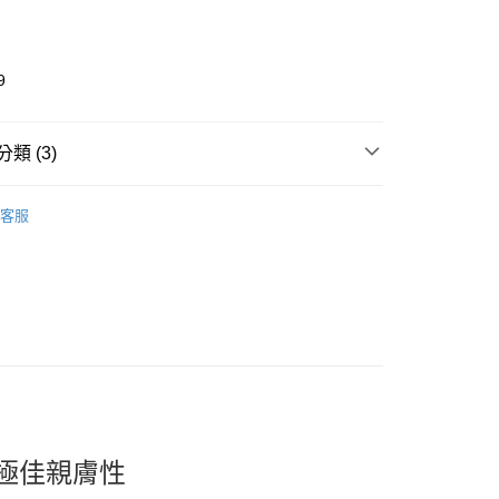
9
類 (3)
incare
臉部保養｜精華液 凝膠 凝露 Essence
取貨
客服
推薦
0，滿NT$599(含以上)免運費
看✨ New Arrival
家取貨
0，滿NT$599(含以上)免運費
貨付款
0，滿NT$599(含以上)免運費
爾富取貨
0，滿NT$599(含以上)免運費
極佳親膚性
取貨