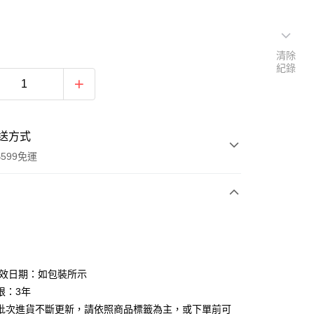
清除
紀錄
送方式
599免運
次付款
付款
有效日期：如包裝所示
限：3年
批次進貨不斷更新，請依照商品標籤為主，或下單前可