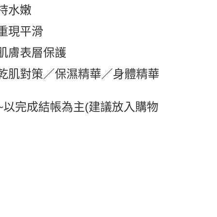
持水嫩
0，滿NT$599(含以上)免運費
重現平滑
1取貨
0，滿NT$599(含以上)免運費
肌膚表層保護
乾肌對策／保濕精華／身體精華
0，滿NT$799(含以上)免運費
送0330
查看運費
~以完成結帳為主(建議放入購物