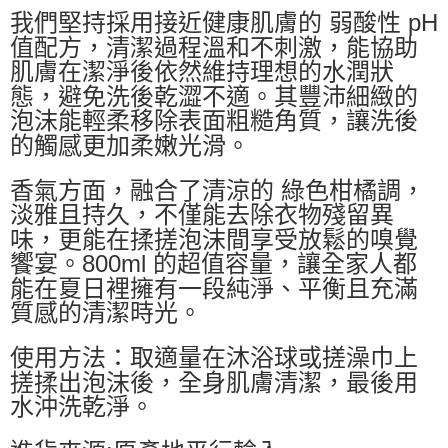
我們堅持採用接近健康肌膚的 弱酸性 pH
值配方，清潔過程溫和不刺激，能協助
肌膚在潔淨後依然維持理想的水潤狀
態，避免洗後乾澀不適。其豐沛細緻的
泡沫能輕柔移除表面粗糙角質，讓洗後
的觸感更加柔嫩光滑。
香氣方面，融合了清涼的 綠色柑橘調，
淡雅且持久，不僅能去除衣物殘留異
味，更能在揉搓泡沫間享受放鬆的嗅覺
饗宴。800ml 的超值容量，讓全家人都
能在夏日裡擁有一段純淨、平衡且充滿
質感的清潔時光。
使用方法：取適量在沐浴球或搓澡巾上
搓揉出泡沫後，全身肌膚清潔，最後用
水沖洗乾淨。