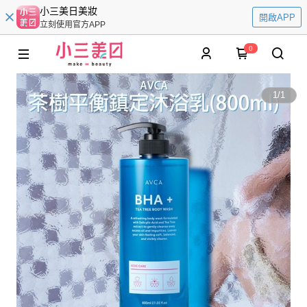
小三美日美妝
開啟APP
立刻使用官方APP
0
1
/
1