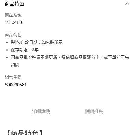
商品特色
信用卡一次付款
商品編號
超商取貨付款
11804116
LINE Pay
商品特色
Apple Pay
製造/有效日期：如包裝所示
保存期限：3年
街口支付
因商品批次進貨不斷更新，請依照商品標籤為主，或下單前可先
全盈+PAY
詢問
ATM付款
銷售重點
S00030581
運送方式
全家付款取貨
每筆NT$60，滿NT$599(含以上)免運費
詳細說明
相關推薦
付款後全家取貨
每筆NT$60，滿NT$599(含以上)免運費
【商品特色】