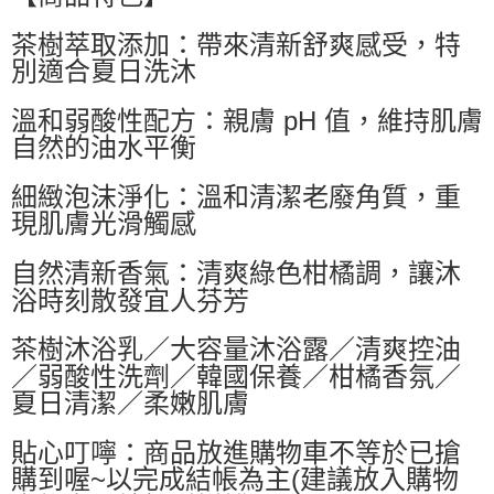
萊爾富取貨付款
茶樹萃取添加：帶來清新舒爽感受，特
每筆NT$60，滿NT$599(含以上)免運費
別適合夏日洗沐
付款後萊爾富取貨
每筆NT$60，滿NT$599(含以上)免運費
溫和弱酸性配方：親膚 pH 值，維持肌膚
自然的油水平衡
7-11付款取貨
每筆NT$60，滿NT$599(含以上)免運費
細緻泡沫淨化：溫和清潔老廢角質，重
現肌膚光滑觸感
付款後7-11取貨
每筆NT$60，滿NT$599(含以上)免運費
自然清新香氣：清爽綠色柑橘調，讓沐
宅配
浴時刻散發宜人芬芳
每筆NT$80，滿NT$799(含以上)免運費
茶樹沐浴乳／大容量沐浴露／清爽控油
國家/地區配送0330
查看運費
／弱酸性洗劑／韓國保養／柑橘香氛／
夏日清潔／柔嫩肌膚
貼心叮嚀：商品放進購物車不等於已搶
購到喔~以完成結帳為主(建議放入購物