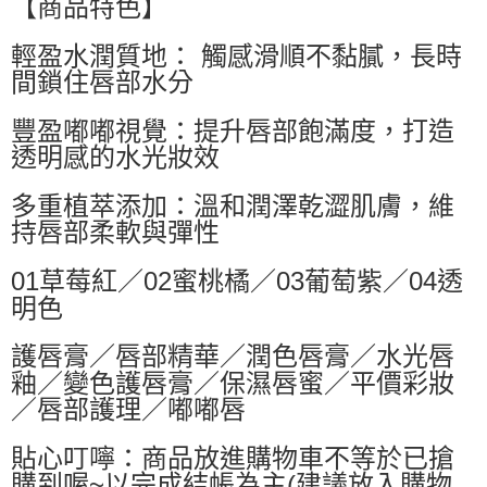
【商品特色】
每筆NT$60，滿NT$599(含以上)免運費
輕盈水潤質地： 觸感滑順不黏膩，長時
付款後萊爾富取貨
間鎖住唇部水分
每筆NT$60，滿NT$599(含以上)免運費
豐盈嘟嘟視覺：提升唇部飽滿度，打造
7-11付款取貨
透明感的水光妝效
每筆NT$60，滿NT$599(含以上)免運費
多重植萃添加：溫和潤澤乾澀肌膚，維
付款後7-11取貨
持唇部柔軟與彈性
每筆NT$60，滿NT$599(含以上)免運費
宅配
01草莓紅／02蜜桃橘／03葡萄紫／04透
每筆NT$80，滿NT$799(含以上)免運費
明色
國家/地區配送0330
查看運費
護唇膏／唇部精華／潤色唇膏／水光唇
釉／變色護唇膏／保濕唇蜜／平價彩妝
／唇部護理／嘟嘟唇
貼心叮嚀：商品放進購物車不等於已搶
購到喔~以完成結帳為主(建議放入購物