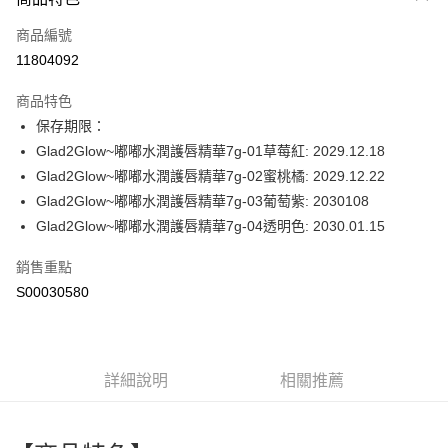
信用卡一次付款
商品編號
超商取貨付款
11804092
LINE Pay
商品特色
Apple Pay
保存期限：
Glad2Glow~嘟嘟水潤護唇精華7g-01草莓紅: 2029.12.18
街口支付
Glad2Glow~嘟嘟水潤護唇精華7g-02蜜桃橘: 2029.12.22
全盈+PAY
Glad2Glow~嘟嘟水潤護唇精華7g-03葡萄紫: 2030108
Glad2Glow~嘟嘟水潤護唇精華7g-04透明色: 2030.01.15
ATM付款
銷售重點
運送方式
S00030580
全家付款取貨
每筆NT$60，滿NT$599(含以上)免運費
付款後全家取貨
詳細說明
相關推薦
每筆NT$60，滿NT$599(含以上)免運費
萊爾富取貨付款