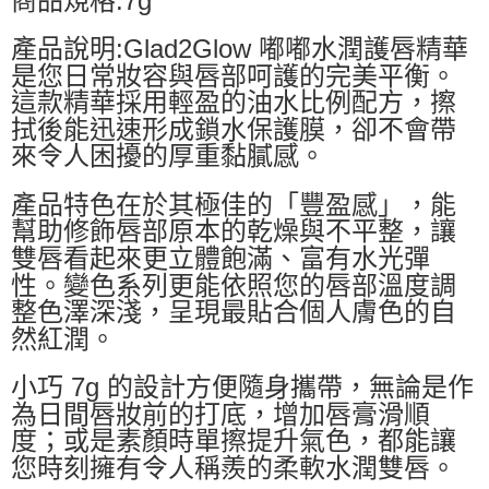
產品說明:Glad2Glow 嘟嘟水潤護唇精華
是您日常妝容與唇部呵護的完美平衡。
這款精華採用輕盈的油水比例配方，擦
拭後能迅速形成鎖水保護膜，卻不會帶
來令人困擾的厚重黏膩感。
產品特色在於其極佳的「豐盈感」，能
幫助修飾唇部原本的乾燥與不平整，讓
雙唇看起來更立體飽滿、富有水光彈
性。變色系列更能依照您的唇部溫度調
整色澤深淺，呈現最貼合個人膚色的自
然紅潤。
小巧 7g 的設計方便隨身攜帶，無論是作
為日間唇妝前的打底，增加唇膏滑順
度；或是素顏時單擦提升氣色，都能讓
您時刻擁有令人稱羨的柔軟水潤雙唇。