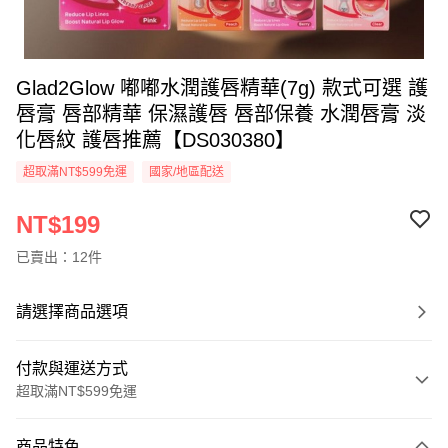
Glad2Glow 嘟嘟水潤護唇精華(7g) 款式可選 護
唇膏 唇部精華 保濕護唇 唇部保養 水潤唇膏 淡
化唇紋 護唇推薦【DS030380】
超取滿NT$599免運
國家/地區配送
NT$199
已賣出：12件
請選擇商品選項
付款與運送方式
超取滿NT$599免運
付款方式
商品特色