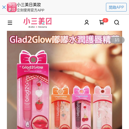
小三美日美妝
開啟APP
立刻使用官方APP
0
1
/
1