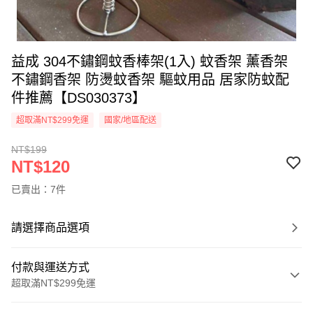
益成 304不鏽鋼蚊香棒架(1入) 蚊香架 薰香架
不鏽鋼香架 防燙蚊香架 驅蚊用品 居家防蚊配
件推薦【DS030373】
超取滿NT$299免運
國家/地區配送
NT$199
NT$120
已賣出：7件
請選擇商品選項
付款與運送方式
超取滿NT$299免運
付款方式