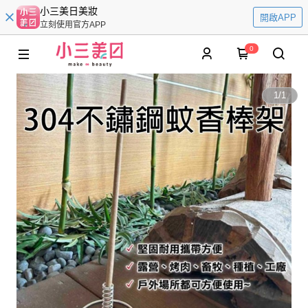
小三美日美妝
開啟APP
立刻使用官方APP
0
1
/
1