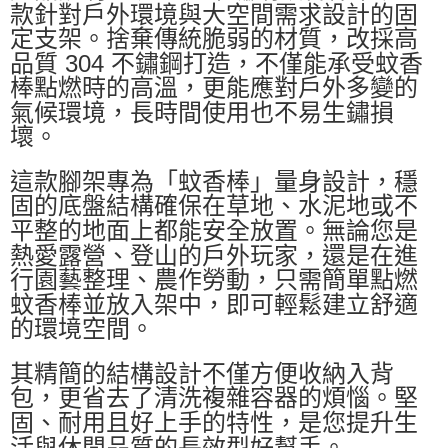
款針對戶外環境與大空間需求設計的固
定支架。捨棄傳統脆弱的材質，改採高
品質 304 不鏽鋼打造，不僅能承受蚊香
棒點燃時的高溫，更能應對戶外多變的
氣候環境，長時間使用也不易生鏽損
壞。
這款腳架專為「蚊香棒」量身設計，穩
固的底盤結構確保在草地、水泥地或不
平整的地面上都能安全放置。無論您是
熱愛露營、登山的戶外玩家，還是在進
行園藝整理、農作勞動，只需簡單點燃
蚊香棒並放入架中，即可輕鬆建立舒適
的環境空間。
其精簡的結構設計不僅方便收納入背
包，更省去了清洗複雜容器的煩惱。堅
固、耐用且好上手的特性，是您提升生
活與休閒品質的長效型好幫手。