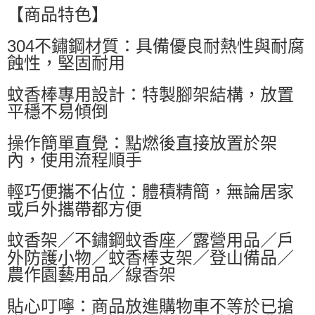
萊爾富取貨付款
【商品特色】
每筆NT$60，滿NT$599(含以上)免運費
304不鏽鋼材質：具備優良耐熱性與耐腐
付款後萊爾富取貨
蝕性，堅固耐用
每筆NT$60，滿NT$599(含以上)免運費
蚊香棒專用設計：特製腳架結構，放置
7-11付款取貨
平穩不易傾倒
每筆NT$60，滿NT$599(含以上)免運費
操作簡單直覺：點燃後直接放置於架
付款後7-11取貨
內，使用流程順手
每筆NT$60，滿NT$599(含以上)免運費
宅配
輕巧便攜不佔位：體積精簡，無論居家
每筆NT$80，滿NT$799(含以上)免運費
或戶外攜帶都方便
國家/地區配送0330
查看運費
蚊香架／不鏽鋼蚊香座／露營用品／戶
外防護小物／蚊香棒支架／登山備品／
農作園藝用品／線香架
貼心叮嚀：商品放進購物車不等於已搶