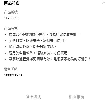
商品特色
信用卡一次付款
商品編號
超商取貨付款
11798695
LINE Pay
商品特色
Apple Pay
益成304不鏽鋼蚊香棒架，專為居家防蚊設計。
耐熱材質，防燙安全，讓您安心使用。
街口支付
簡約時尚外觀，提升居家美感。
全盈+PAY
適用於各種蚊香，輕鬆安裝，方便實用。
讓驅蚊過程變得更簡單有效，是您居家必備的好幫手！
ATM付款
銷售重點
運送方式
S00030573
全家付款取貨
每筆NT$60，滿NT$299(含以上)免運費
付款後全家取貨
詳細說明
相關推薦
每筆NT$60，滿NT$299(含以上)免運費