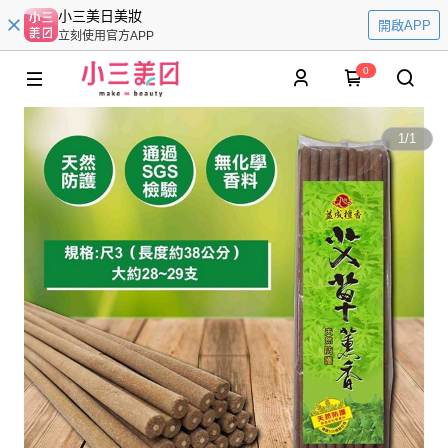
小三美日美妝
開啟APP
立刻使用官方APP
0
1
/
1