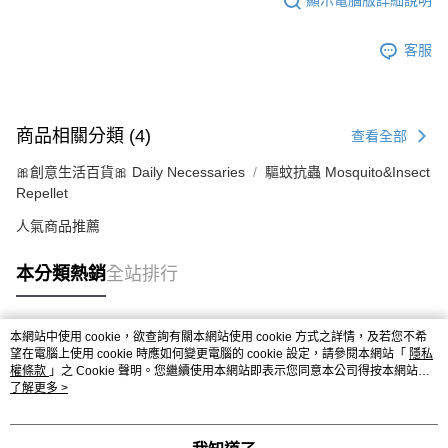
顯示電腦版詳細說明
客服
商品相關分類 (4)
查看全部
🎀創意生活百貨🎀 Daily Necessaries
驅蚊抗蟲 Mosquito&Insect
Repellet
人氣商品推薦
本分類熱銷
全站排行
本網站中使用 cookie，欲查詢有關本網站使用 cookie 方式之詳情，及若您不希
熱門標籤
望在電腦上使用 cookie 時應如何變更電腦的 cookie 設定，請參閱本網站「
隱私
權條款
」之 Cookie 聲明。您繼續使用本網站即表示您同意本公司得按本網站使
用條款之 Cookie 聲明使用 cookie。
了解更多 >