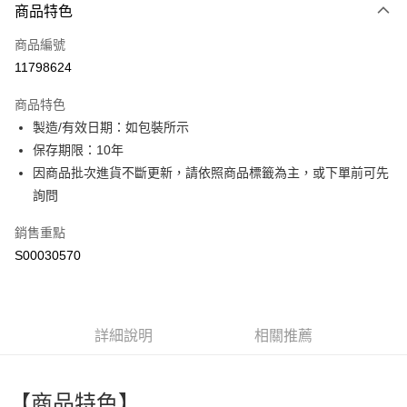
商品特色
信用卡一次付款
商品編號
超商取貨付款
11798624
LINE Pay
商品特色
Apple Pay
製造/有效日期：如包裝所示
保存期限：10年
街口支付
因商品批次進貨不斷更新，請依照商品標籤為主，或下單前可先
全盈+PAY
詢問
ATM付款
銷售重點
S00030570
運送方式
全家付款取貨
每筆NT$60，滿NT$299(含以上)免運費
詳細說明
相關推薦
付款後全家取貨
每筆NT$60，滿NT$299(含以上)免運費
【商品特色】