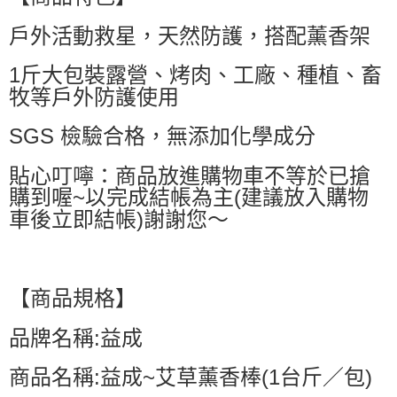
萊爾富取貨付款
戶外活動救星，天然防護，搭配薰香架
每筆NT$60，滿NT$599(含以上)免運費
付款後萊爾富取貨
1斤大包裝露營、烤肉、工廠、種植、畜
每筆NT$60，滿NT$599(含以上)免運費
牧等戶外防護使用
7-11付款取貨
SGS 檢驗合格，無添加化學成分
每筆NT$60，滿NT$599(含以上)免運費
貼心叮嚀：商品放進購物車不等於已搶
付款後7-11取貨
購到喔~以完成結帳為主(建議放入購物
每筆NT$60，滿NT$599(含以上)免運費
車後立即結帳)謝謝您～
宅配
每筆NT$80，滿NT$799(含以上)免運費
國家/地區配送0330
查看運費
【商品規格】
品牌名稱:益成
商品名稱:益成~艾草薰香棒(1台斤／包)