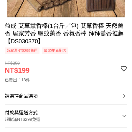
益成 艾草薰香棒(1台斤／包) 艾草香棒 天然薰
香 居家芳香 驅蚊薰香 香氛香棒 拜拜薰香推薦
【DS030370】
超取滿NT$299免運
國家/地區配送
NT$250
NT$199
已賣出：13件
請選擇商品選項
付款與運送方式
超取滿NT$299免運
付款方式