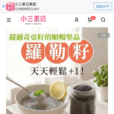
小三美日美妝
開啟APP
立刻使用官方APP
0
1
/
1