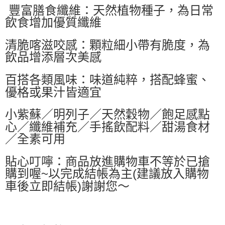
豐富膳食纖維：天然植物種子，為日常
每筆NT$60，滿NT$599(含以上)免運費
飲食增加優質纖維
付款後萊爾富取貨
清脆喀滋咬感：顆粒細小帶有脆度，為
每筆NT$60，滿NT$599(含以上)免運費
飲品增添層次美感
7-11付款取貨
每筆NT$60，滿NT$599(含以上)免運費
百搭各類風味：味道純粹，搭配蜂蜜、
優格或果汁皆適宜
付款後7-11取貨
每筆NT$60，滿NT$599(含以上)免運費
小紫蘇／明列子／天然穀物／飽足感點
心／纖維補充／手搖飲配料／甜湯食材
宅配
／全素可用
每筆NT$80，滿NT$799(含以上)免運費
國家/地區配送0330
查看運費
貼心叮嚀：商品放進購物車不等於已搶
購到喔~以完成結帳為主(建議放入購物
車後立即結帳)謝謝您～