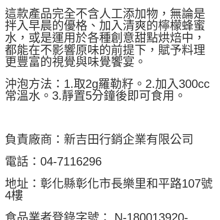
這款產品完全不含人工添加物，無論是
拌入早晨的優格、加入清爽的檸檬蜂蜜
水，或是運用於各種創意甜點烘焙中，
都能在不影響原味的前提下，賦予料理
更豐富的視覺與味覺饗宴。
沖泡方法：1.取2g羅勒籽。2.加入300cc
常溫水。3.靜置5分鐘後即可食用。
負責廠商：新吉田行銷企業有限公司
電話：04-7116296
地址：彰化縣彰化市長樂里和平路107號
4樓
食品業者登錄字號： N-180013920-