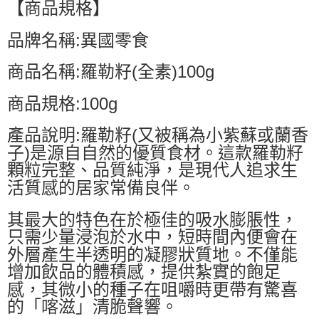
【商品規格】
品牌名稱:異國零食
商品名稱:羅勒籽(全素)100g
商品規格:100g
產品說明:羅勒籽(又被稱為小紫蘇或蘭香
子)是源自自然的優質食材。這款羅勒籽
顆粒完整、品質純淨，是現代人追求生
活質感的居家常備良伴。
其最大的特色在於極佳的吸水膨脹性，
只需少量浸泡於水中，短時間內便會在
外層產生半透明的凝膠狀質地。不僅能
增加飲品的體積感，提供紮實的飽足
感，其微小的種子在咀嚼時更帶有驚喜
的「喀滋」清脆聲響。