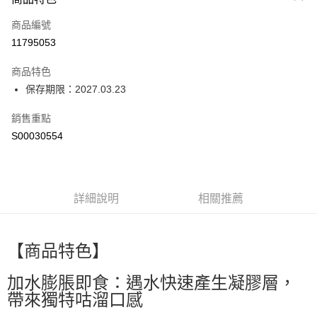
信用卡一次付款
商品編號
超商取貨付款
11795053
LINE Pay
商品特色
Apple Pay
保存期限：2027.03.23
街口支付
銷售重點
S00030554
全盈+PAY
ATM付款
詳細說明
相關推薦
運送方式
全家付款取貨
每筆NT$60，滿NT$599(含以上)免運費
【商品特色】
付款後全家取貨
加水膨脹即食：遇水快速產生凝膠層，
每筆NT$60，滿NT$599(含以上)免運費
帶來獨特咕溜口感
萊爾富取貨付款