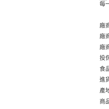
每
廠
廠商
廠
投保
食品
進
產
商