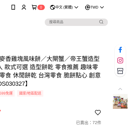
0
中文 (繁體)
TWD
 麥香雞塊風味餅／大閘蟹／帝王蟹造型
入 款式可選 造型餅乾 零食推薦 趣味零
童零食 休閒餅乾 台灣零食 脆餅點心 創意
S030327】
599免運
國家/地區配送
7
已賣出：72件