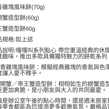
雞塊風味餅(70g)
蟹造型餅(60g)
王蟹造型餅60g
品規格:如上述
品說明:嘎嘎叫系列點心 帶您重溫經典的休
覺趣味，推出多款具備獨特魅力的餅乾系列
麥香雞塊風味餅：模擬經典雞塊的香氣與色
度讓人愛不釋手。
大閘蟹／帝王蟹造型餅：栩栩如生的螃蟹造
乾更加爽脆，是小朋友與大人的共同最愛。
論是辦公室午後的點心時間，還是週末居家
典零食都能為您增添更多歡樂氣氛。嚴格品