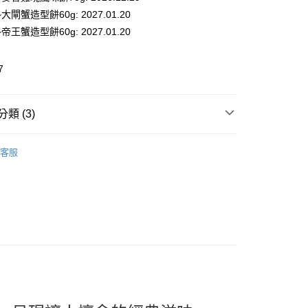
大閘蟹造型餅60g: 2027.01.20
帝王蟹造型餅60g: 2027.01.20
7
類 (3)
 Snacks & Food
🍪 餅乾｜洋芋片
取貨
客服
推薦
0，滿NT$599(含以上)免運費
看✨ New Arrival
家取貨
0，滿NT$599(含以上)免運費
貨付款
0，滿NT$599(含以上)免運費
爾富取貨
0，滿NT$599(含以上)免運費