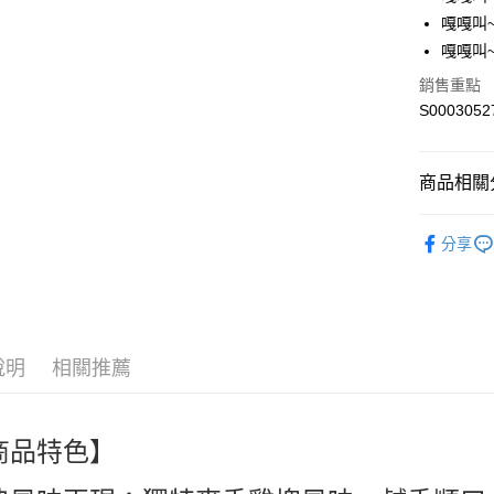
Apple Pay
嘎嘎叫~
街口支付
嘎嘎叫~
全盈+PAY
銷售重點
S0003052
ATM付款
商品相關分
運送方式
🍪零食｜食品
全家付款
分享
人氣商品
每筆NT$6
熱搜✨新品搶先
付款後全
每筆NT$6
說明
相關推薦
萊爾富取
每筆NT$6
商品特色】
付款後萊
每筆NT$6