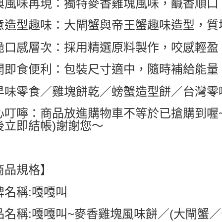
典風味再現：獨特麥香雞塊風味，鹹香順口
7-11付款
意造型趣味：大閘蟹與帝王蟹趣味造型，質
每筆NT$6
付款後7-1
脆口感層次：採用精選原料製作，咬感輕盈
每筆NT$6
開即食便利：包裝尺寸適中，隨時補給能量
宅配
每筆NT$8
早味零食／雞塊餅乾／螃蟹造型餅／台灣零
國家/地區配
心叮嚀：商品放進購物車不等於已搶購到喔
後立即結帳)謝謝您～
商品規格】
牌名稱:嘎嘎叫
品名稱:嘎嘎叫~麥香雞塊風味餅／(大閘蟹／