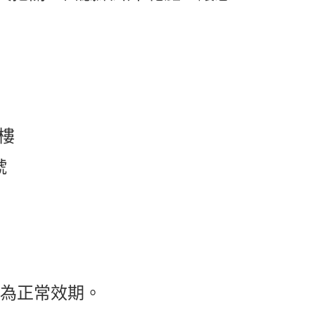
樓
號
都為正常效期。