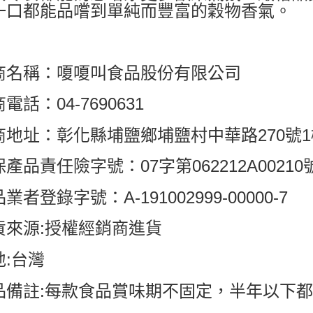
一口都能品嚐到單純而豐富的穀物香氣。
商名稱：嗄嗄叫食品股份有限公司
電話：04-7690631
商地址：彰化縣埔鹽鄉埔鹽村中華路270號1
產品責任險字號：07字第062212A00210
業者登錄字號：A-191002999-00000-7
貨來源:授權經銷商進貨
地:台灣
品備註:每款食品賞味期不固定，半年以下