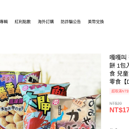
專輯
紅利點數
海外訂購
防詐騙公告
美幣兌換
嘎嘎叫
餅 1包
食 兒
零食【D
超取滿NT$
NT$20
NT$1