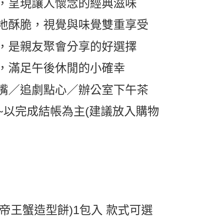
，呈現讓人懷念的經典滋味
取貨
地酥脆，視覺與味覺雙重享受
0，滿NT$599(含以上)免運費
1取貨
，是親友聚會分享的好選擇
0，滿NT$599(含以上)免運費
，滿足午後休閒的小確幸
0，滿NT$799(含以上)免運費
嘴／追劇點心／辦公室下午茶
送0330
查看運費
~以完成結帳為主(建議放入購物
帝王蟹造型餅)1包入 款式可選