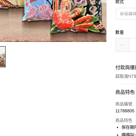
款式
麥香雞
數量
付款與運
超取滿NT$
付款方式
商品特色
信用卡一
商品編號
11788805
超商取貨
商品特色
LINE Pay
保存期
嘎嘎叫~