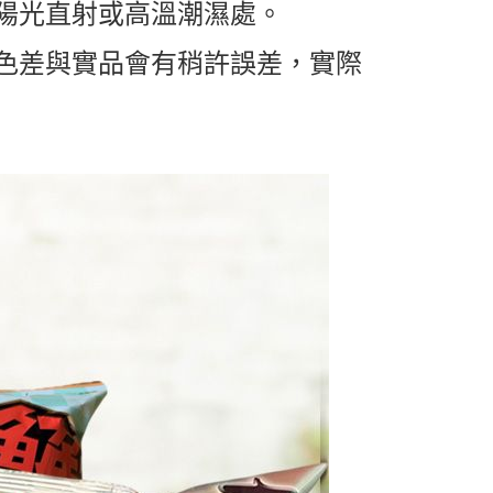
陽光直射或高溫潮濕處。
色差與實品會有稍許誤差，實際