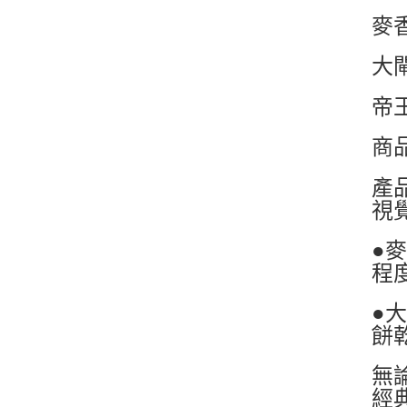
麥香
大閘
帝
商
產
視
●
程
●
餅
無
經