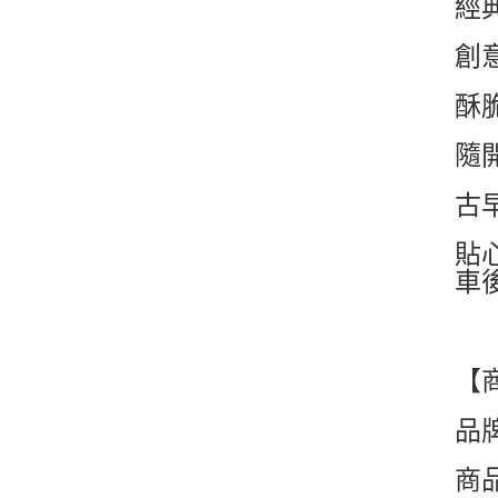
經
創
酥
隨
古
貼
車
【
品
商