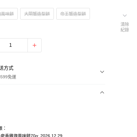
塊風味餅
大閘蟹造型餅
帝王蟹造型餅
清除
紀錄
送方式
599免運
次付款
付款
限：
麥香雞塊風味餅70g: 2026.12.29