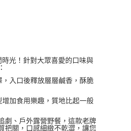
閒時光！針對大眾喜愛的口味與
：
澤，入口後釋放層層鹹香，酥脆
型增加食用樂趣，質地比起一般
追劇、戶外露營野餐，這款老牌
質把關，口感細緻不乾澀，讓您