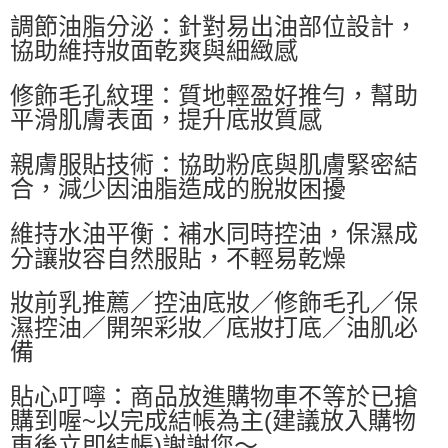
調節油脂分泌：針對易出油部位設計，
每筆NT$60，滿NT$599(含以上)免運費
協助維持妝面乾爽與細緻感
付款後萊爾富取貨
每筆NT$60，滿NT$599(含以上)免運費
修飾毛孔紋理：質地輕盈好推勻，幫助
平滑肌膚表面，提升底妝質感
7-11付款取貨
每筆NT$60，滿NT$599(含以上)免運費
親膚服貼技術：協助粉底與肌膚緊密結
合，減少因油脂造成的脫妝困擾
付款後7-11取貨
每筆NT$60，滿NT$599(含以上)免運費
維持水油平衡：補水同時控油，保濕成
宅配
分讓妝容自然服貼，不輕易乾燥
每筆NT$80，滿NT$799(含以上)免運費
妝前乳推薦／控油底妝／修飾毛孔／保
國家/地區配送0330
查看運費
濕控油／開架彩妝／底妝打底／油肌必
備
貼心叮嚀：商品放進購物車不等於已搶
購到喔~以完成結帳為主(建議放入購物
車後立即結帳)謝謝您～