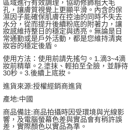
區域進行有效調理，協助修飾粗大毛
孔，讓膚質視覺上更顯平滑。內含的保
濕因子能確保肌膚在控油的同時不失去
水分，從而提升後續粉底的附著力，讓
妝感維持整日的穩定與透亮。無論是日
常通勤或是戶外活動，都是您維持清爽
妝容的穩定後盾。
使用方法：使用前請先搖勻。1.滴3~4滴
妝前精華。2.塗抹、輕拍至全臉，並靜待
30秒。3.後續上底妝。
進貨來源:授權經銷商進貨
產地:中國
商品備註:商品拍攝時因受環境與光線影
響，及電腦螢幕色差與實品會有稍許誤
差，實際顏色以實品為準。