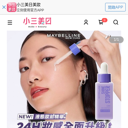
小三美日美妝
開啟APP
立刻使用官方APP
0
1
/
1