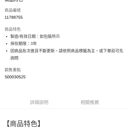
信用卡一次付款
商品編號
超商取貨付款
11788755
LINE Pay
商品特色
Apple Pay
製造/有效日期：如包裝所示
保存期限：3年
街口支付
因商品批次進貨不斷更新，請依照商品標籤為主，或下單前可先
全盈+PAY
詢問
ATM付款
銷售重點
S00030525
運送方式
全家付款取貨
每筆NT$60，滿NT$299(含以上)免運費
詳細說明
相關推薦
付款後全家取貨
每筆NT$60，滿NT$299(含以上)免運費
【商品特色】
萊爾富取貨付款