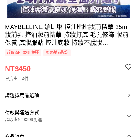
MAYBELLINE 媚比琳 控油貼貼妝前精華 25ml
妝前乳 控油妝前精華 持妝打底 毛孔修飾 妝前
保養 底妝服貼 控油底妝 持妝不脫妝
【DS030325】
超取滿NT$299免運
國家/地區配送
NT$450
已賣出：4件
請選擇商品選項
付款與運送方式
超取滿NT$299免運
付款方式
商品特色