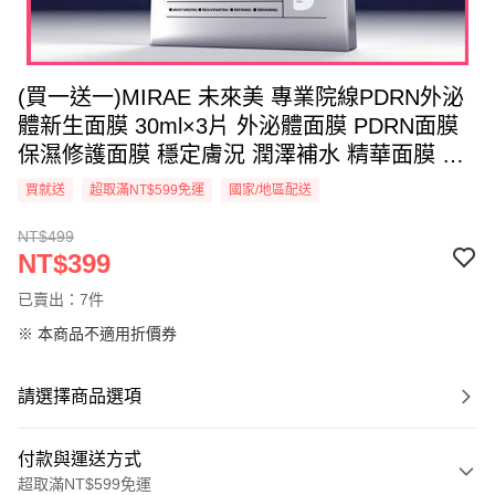
(買一送一)MIRAE 未來美 專業院線PDRN外泌
體新生面膜 30ml×3片 外泌體面膜 PDRN面膜
保濕修護面膜 穩定膚況 潤澤補水 精華面膜 韓
系保養 面膜推薦【DS030316】
買就送
超取滿NT$599免運
國家/地區配送
NT$499
NT$399
已賣出：7件
※ 本商品不適用折價券
請選擇商品選項
付款與運送方式
超取滿NT$599免運