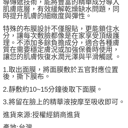
導傳遞技術，能將豐富的精華成分導入
肌膚底層，有效緩解乾燥缺水問題，同
時提升肌膚的細緻度與彈性。
特殊的布膜設計不僅服貼，更能鎖住水
分，讓每次敷臉都像是在家享受頂級護
理。不添加多餘負擔成分，適合各種膚
質在需要穩定膚況或加強保養時使用，
讓您的肌膚恢復水潤光澤與平滑觸感 。
1.取出面膜，將面膜敷於五官對應位置
後，撕下膜布。
2.靜敷約10~15分鐘後取下面膜。
3.將留在臉上的精華液按摩至吸收即可。
進貨來源:授權經銷商進貨
產地:台灣