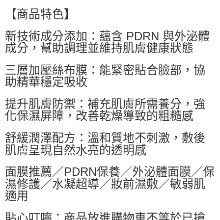
每筆NT$60，滿NT$599(含以上)免運費
【商品特色】
萊爾富取貨付款
新技術成分添加：蘊含 PDRN 與外泌體
每筆NT$60，滿NT$599(含以上)免運費
成分，幫助調理並維持肌膚健康狀態
付款後萊爾富取貨
每筆NT$60，滿NT$599(含以上)免運費
三層加壓絲布膜：能緊密貼合臉部，協
助精華穩定吸收
7-11付款取貨
每筆NT$60，滿NT$599(含以上)免運費
提升肌膚防禦：補充肌膚所需養分，強
化保濕屏障，改善乾燥導致的粗糙感
付款後7-11取貨
每筆NT$60，滿NT$599(含以上)免運費
舒緩潤澤配方：溫和質地不刺激，敷後
宅配
肌膚呈現自然水亮的透明感
每筆NT$80，滿NT$799(含以上)免運費
面膜推薦／PDRN保養／外泌體面膜／保
國家/地區配送0330
查看運費
濕修護／水凝超導／妝前濕敷／敏弱肌
適用
貼心叮嚀：商品放進購物車不等於已搶