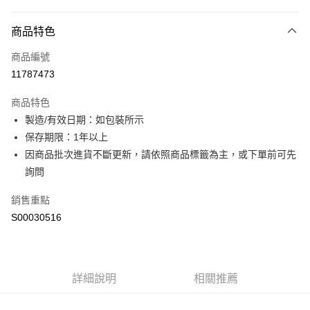
付款方式
商品特色
信用卡一次付款
商品編號
超商取貨付款
11787473
LINE Pay
商品特色
Apple Pay
製造/有效日期：如包裝所示
保存期限：1年以上
街口支付
因商品批次進貨不斷更新，請依照商品標籤為主，或下單前可先
全盈+PAY
詢問
ATM付款
銷售重點
S00030516
運送方式
全家付款取貨
每筆NT$60，滿NT$599(含以上)免運費
詳細說明
相關推薦
付款後全家取貨