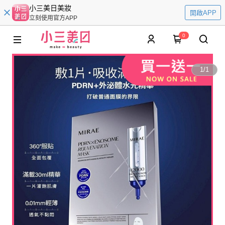
小三美日美妝
開啟APP
立刻使用官方APP
0
1
/
1