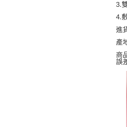
3
4
進
產
商
誤