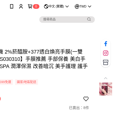
0
中文 (繁體)
TWD
 2%菸醯胺+377透白煥亮手膜(一雙
DS030310】手膜推薦 手部保養 美白手
SPA 潤澤保濕 改善暗沉 美手護理 護手
599免運
國家/地區配送
9
已賣出：8件