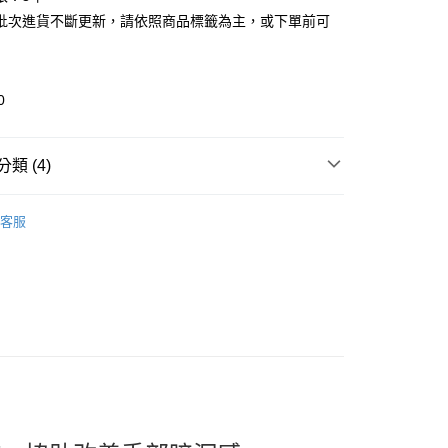
批次進貨不斷更新，請依照商品標籤為主，或下單前可
0
類 (4)
iwan Brands
My Scheming 我的心機
取貨
客服
推薦
0，滿NT$599(含以上)免運費
看✨ New Arrival
家取貨
th & Body
手膜｜足膜｜足貼 Hand&Foot mask
0，滿NT$599(含以上)免運費
貨付款
0，滿NT$599(含以上)免運費
爾富取貨
0，滿NT$599(含以上)免運費