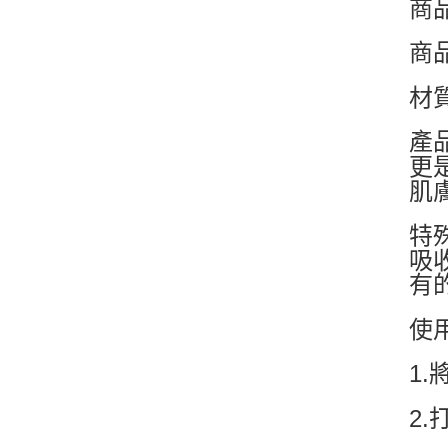
商
商
材
產
更
肌
特
吸
有
使
1
2