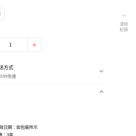
膜
清除
紀錄
送方式
599免運
次付款
付款
有效日期：如包裝所示
限：3年