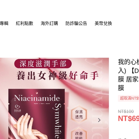
專輯
紅利點數
海外訂購
防詐騙公告
美幣兌換
我的心機
入) 【
膜 居家
膜
超取滿NT$
NT$100
NT$6