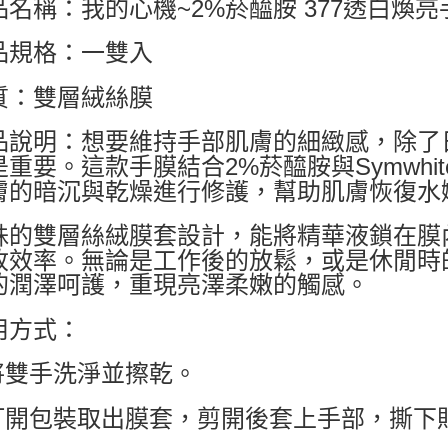
品名稱：我的心機~2%菸醯胺 377透白煥亮
品規格：一雙入
質：雙層絨絲膜
品說明：想要維持手部肌膚的細緻感，除了
是重要。這款手膜結合2%菸醯胺與Symwhit
膚的暗沉與乾燥進行修護，幫助肌膚恢復水
殊的雙層絲絨膜套設計，能將精華液鎖在膜
收效率。無論是工作後的放鬆，或是休閒時
的潤澤呵護，重現亮澤柔嫩的觸感。
用方式：
.將雙手洗淨並擦乾。
.打開包裝取出膜套，剪開後套上手部，撕下