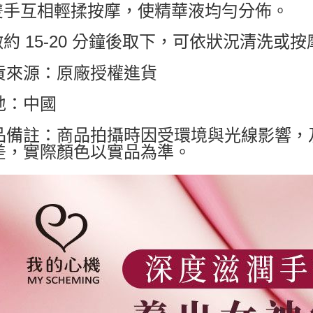
.雙手互相輕揉按摩，使精華液均勻分佈。
.敷約 15-20 分鐘後取下，可依狀況清洗或
貨來源：原廠授權進貨
地：中國
品備註：商品拍攝時因受環境與光線影響，
差，實際顏色以實品為準。