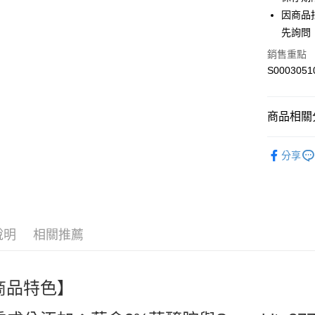
Apple Pay
因商品
街口支付
先詢問
全盈+PAY
銷售重點
S0003051
ATM付款
商品相關分
運送方式
台灣品牌 Ta
全家付款
分享
人氣商品
每筆NT$6
熱搜✨新品搶先
付款後全
美體保養 Ba
每筆NT$6
說明
相關推薦
萊爾富取
每筆NT$6
商品特色】
付款後萊
每筆NT$6