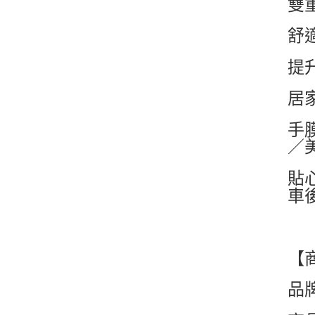
雙
舒
提
居
手
／
貼
車
【
品