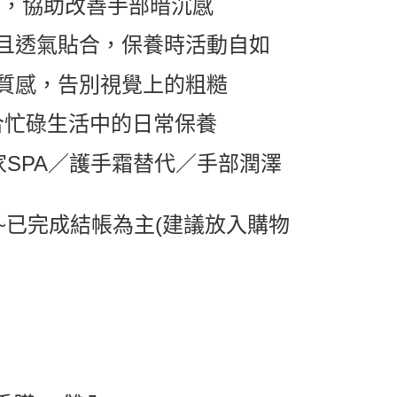
77，協助改善手部暗沉感
取貨
且透氣貼合，保養時活動自如
0，滿NT$599(含以上)免運費
1取貨
質感，告別視覺上的粗糙
0，滿NT$599(含以上)免運費
適合忙碌生活中的日常保養
0，滿NT$799(含以上)免運費
家SPA／護手霜替代／手部潤澤
送0330
查看運費
~已完成結帳為主(建議放入購物