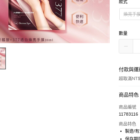
款式
煥亮手
數量
付款與運
超取滿NT$
付款方式
商品特色
信用卡一
商品編號
11783116
超商取貨
商品特色
LINE Pay
製造/
保存期