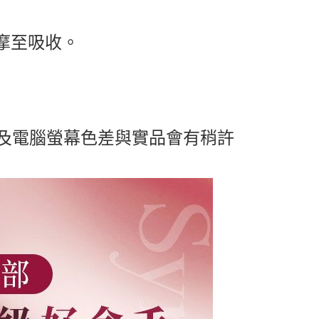
按摩至吸收。
及電腦螢幕色差與實品會有稍許