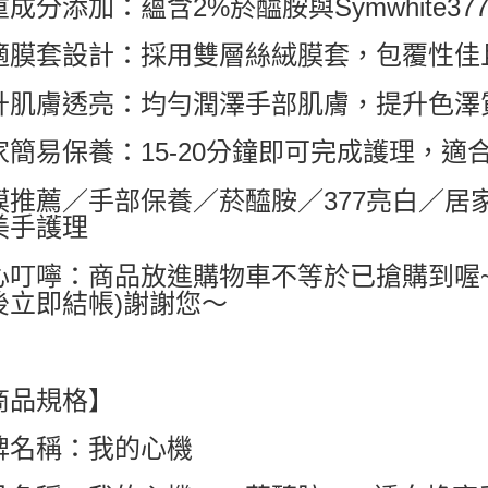
重成分添加：蘊含2%菸醯胺與Symwhite3
7-11付款
適膜套設計：採用雙層絲絨膜套，包覆性佳
每筆NT$6
付款後7-1
升肌膚透亮：均勻潤澤手部肌膚，提升色澤
每筆NT$6
家簡易保養：15-20分鐘即可完成護理，
宅配
每筆NT$8
膜推薦／手部保養／菸醯胺／377亮白／居
美手護理
國家/地區配
心叮嚀：商品放進購物車不等於已搶購到喔
後立即結帳)謝謝您～
商品規格】
牌名稱：我的心機