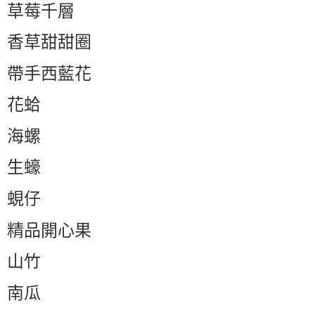
草莓千層
香草甜甜圈
帶手西藍花
花蛤
海螺
生蠔
蜆仔
精品開心果
山竹
南瓜