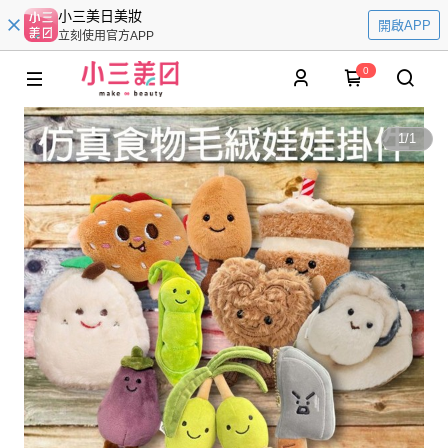
小三美日美妝
開啟APP
立刻使用官方APP
0
1
/
1