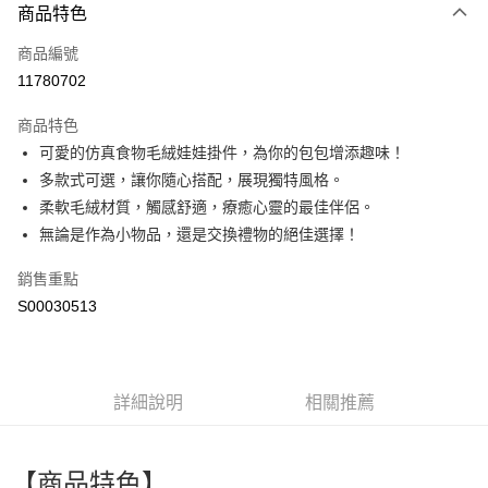
商品特色
信用卡一次付款
商品編號
運送方式
11780702
宅配
商品特色
每筆NT$80，滿NT$799(含以上)免運費
可愛的仿真食物毛絨娃娃掛件，為你的包包增添趣味！
多款式可選，讓你隨心搭配，展現獨特風格。
柔軟毛絨材質，觸感舒適，療癒心靈的最佳伴侶。
無論是作為小物品，還是交換禮物的絕佳選擇！
銷售重點
S00030513
詳細說明
相關推薦
【商品特色】