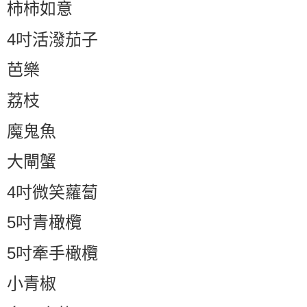
柿柿如意
4吋活潑茄子
芭樂
荔枝
魔鬼魚
大閘蟹
4吋微笑蘿蔔
5吋青橄欖
5吋牽手橄欖
小青椒