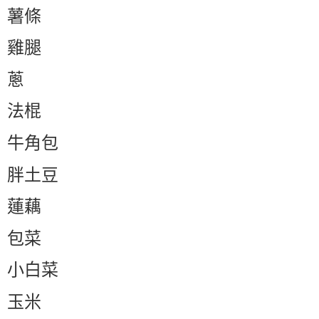
薯條
雞腿
蔥
法棍
牛角包
胖土豆
蓮藕
包菜
小白菜
玉米