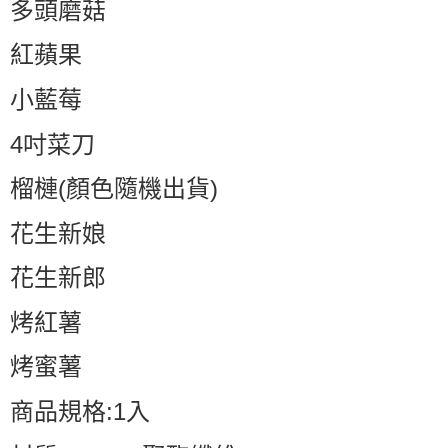
多頭磨菇
紅蘋果
小藍莓
4吋菜刀
榴槤(顏色隨機出貨)
花生新娘
花生新郎
烤紅薯
烤蜜薯
商品規格:1入