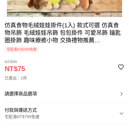
仿真食物毛絨娃娃掛件(1入) 款式可選 仿真食
物吊飾 毛絨娃娃吊飾 包包掛件 可愛吊飾 鑰匙
圈掛飾 趣味療癒小物 交換禮物推薦
【DS030313】
宅配滿NT$799免運
NT$99
NT$75
已賣出：1件
請選擇商品選項
付款與運送方式
宅配滿NT$799免運
付款方式