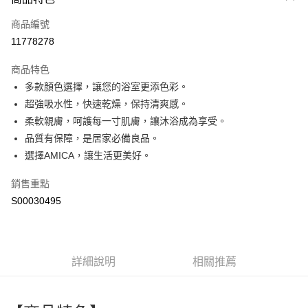
信用卡一次付款
商品編號
超商取貨付款
11778278
LINE Pay
商品特色
Apple Pay
多款顏色選擇，讓您的浴室更添色彩。
超強吸水性，快速乾燥，保持清爽感。
街口支付
柔軟親膚，呵護每一寸肌膚，讓沐浴成為享受。
全盈+PAY
品質有保障，是居家必備良品。
選擇AMICA，讓生活更美好。
ATM付款
銷售重點
運送方式
S00030495
全家付款取貨
每筆NT$60，滿NT$599(含以上)免運費
付款後全家取貨
詳細說明
相關推薦
每筆NT$60，滿NT$599(含以上)免運費
萊爾富取貨付款