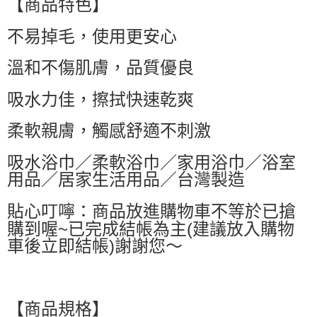
【商品特色】
每筆NT$60，滿NT$599(含以上)免運費
不易掉毛，使用更安心
付款後萊爾富取貨
每筆NT$60，滿NT$599(含以上)免運費
溫和不傷肌膚，品質優良
7-11付款取貨
吸水力佳，擦拭快速乾爽
每筆NT$60，滿NT$599(含以上)免運費
柔軟親膚，觸感舒適不刺激
付款後7-11取貨
每筆NT$60，滿NT$599(含以上)免運費
吸水浴巾／柔軟浴巾／家用浴巾／浴室
用品／居家生活用品／台灣製造
宅配
每筆NT$80，滿NT$799(含以上)免運費
貼心叮嚀：商品放進購物車不等於已搶
國家/地區配送0330
查看運費
購到喔~已完成結帳為主(建議放入購物
車後立即結帳)謝謝您～
【商品規格】