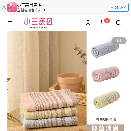
小三美日美妝
開啟APP
立刻使用官方APP
0
1
/
1