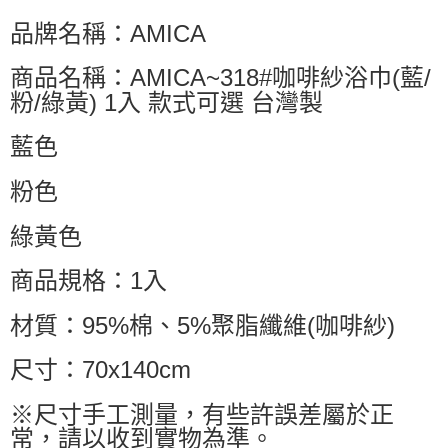
品牌名稱：AMICA
商品名稱：AMICA~318#咖啡紗浴巾(藍/
粉/綠黃) 1入 款式可選 台灣製
藍色
粉色
綠黃色
商品規格：1入
材質：95%棉、5%聚脂纖維(咖啡紗)
尺寸：70x140cm
※尺寸手工測量，有些許誤差屬於正
常，請以收到實物為準。