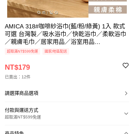
AMICA 318#咖啡紗浴巾(藍/粉/綠黃) 1入 款式
可選 台灣製／吸水浴巾／快乾浴巾／柔軟浴巾
／親膚毛巾／居家用品／浴室用品
【DS030296】
超取滿NT$599免運
國家/地區配送
NT$179
已賣出：12件
請選擇商品選項
付款與運送方式
超取滿NT$599免運
付款方式
商品特色