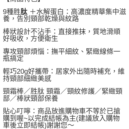
萊爾富取貨付款
9種胜
肽
＋水解蛋白：高濃度精華集中滋
每筆NT$60，滿NT$599(含以上)免運費
養，告別頸部乾燥與紋路
付款後萊爾富取貨
每筆NT$60，滿NT$599(含以上)免運費
棒狀設計不沾手：直接推抹，質地滑順
好吸收，方便衛生
7-11付款取貨
每筆NT$60，滿NT$599(含以上)免運費
專攻頸部煩惱：撫平細紋、緊緻線條一
瓶搞定
付款後7-11取貨
每筆NT$60，滿NT$599(含以上)免運費
輕巧20g好攜帶：居家外出隨時補充，維
宅配
持頸部細緻美感
每筆NT$80，滿NT$799(含以上)免運費
頸霜棒／胜肽 頸霜／頸紋修護／緊緻頸
國家/地區配送0330
查看運費
部／棒狀頸部保養
貼心叮嚀：商品放進購物車不等於已搶
購到喔~以完成結帳為主(建議放入購物
車後立即結帳)謝謝您～