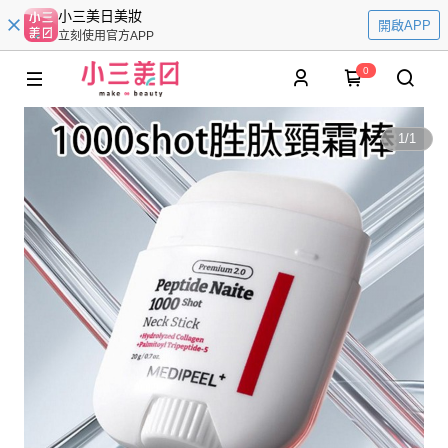
小三美日美妝
開啟APP
立刻使用官方APP
0
1
/
1