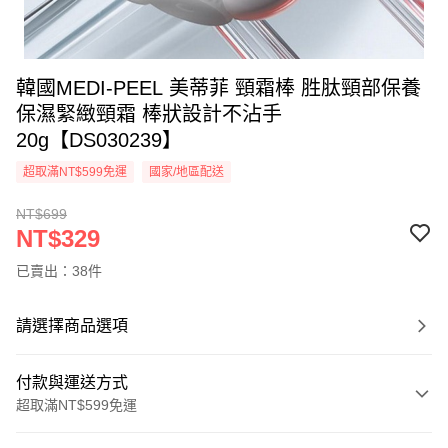
韓國MEDI-PEEL 美蒂菲 頸霜棒 胜肽頸部保養
保濕緊緻頸霜 棒狀設計不沾手
20g【DS030239】
超取滿NT$599免運
國家/地區配送
NT$699
NT$329
已賣出：38件
請選擇商品選項
付款與運送方式
超取滿NT$599免運
付款方式