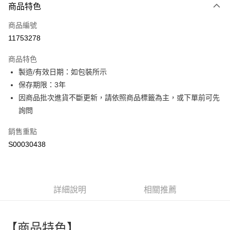
商品特色
信用卡一次付款
商品編號
超商取貨付款
11753278
LINE Pay
商品特色
Apple Pay
製造/有效日期：如包裝所示
保存期限：3年
街口支付
因商品批次進貨不斷更新，請依照商品標籤為主，或下單前可先
全盈+PAY
詢問
ATM付款
銷售重點
S00030438
運送方式
全家付款取貨
每筆NT$60，滿NT$599(含以上)免運費
詳細說明
相關推薦
付款後全家取貨
每筆NT$60，滿NT$599(含以上)免運費
【商品特色】