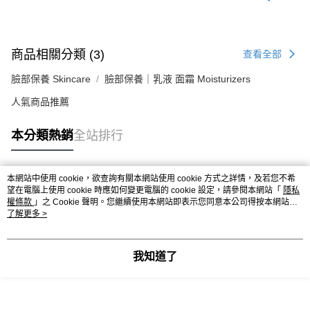
商品相關分類 (3)
查看全部
臉部保養 Skincare
臉部保養｜乳液 面霜 Moisturizers
人氣商品推薦
本分類熱銷
全站排行
本網站中使用 cookie，欲查詢有關本網站使用 cookie 方式之詳情，及若您不希
熱門標籤
望在電腦上使用 cookie 時應如何變更電腦的 cookie 設定，請參閱本網站「
隱私
權條款
」之 Cookie 聲明。您繼續使用本網站即表示您同意本公司得按本網站使
用條款之 Cookie 聲明使用 cookie。
了解更多 >
我知道了