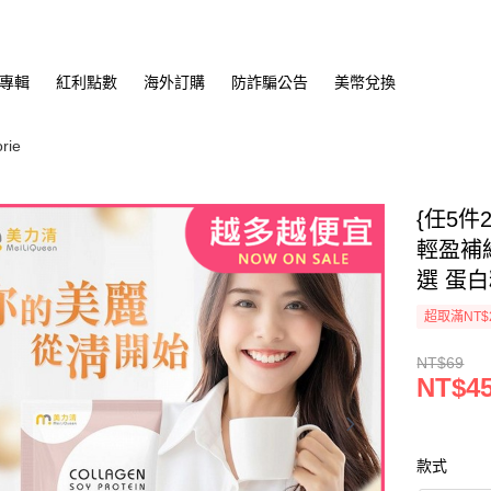
專輯
紅利點數
海外訂購
防詐騙公告
美幣兌換
rie
{任5件
輕盈補
選 蛋白
超取滿NT$
NT$69
NT$4
款式