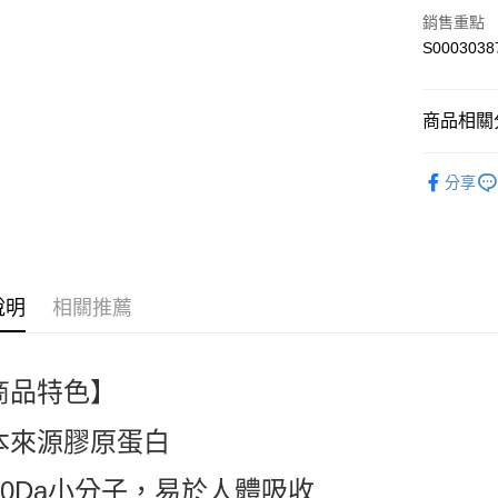
Apple Pay
銷售重點
S0003038
街口支付
全盈+PAY
商品相關分
ATM付款
🍪零食｜食品
分享
人氣商品
運送方式
熱搜✨新品搶先
全家付款
每筆NT$6
說明
相關推薦
付款後全
每筆NT$6
商品特色】
萊爾富取
每筆NT$6
本來源膠原蛋白
付款後萊
000Da小分子，易於人體吸收