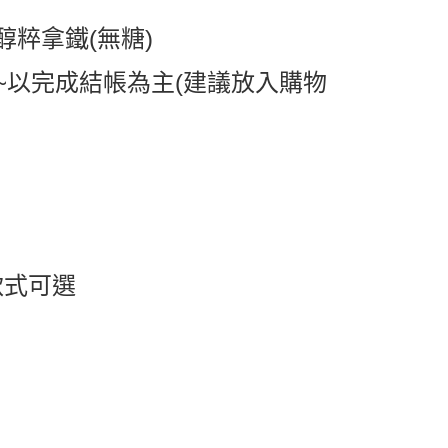
0，滿NT$599(含以上)免運費
粹拿鐵(無糖)
取貨
0，滿NT$599(含以上)免運費
~以完成結帳為主(建議放入購物
1取貨
0，滿NT$599(含以上)免運費
0，滿NT$799(含以上)免運費
送0330
查看運費
款式可選