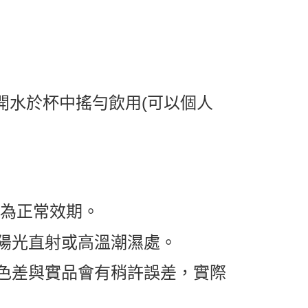
冷開水於杯中搖勻飲用(可以個人
都為正常效期。
陽光直射或高溫潮濕處。
色差與實品會有稍許誤差，實際