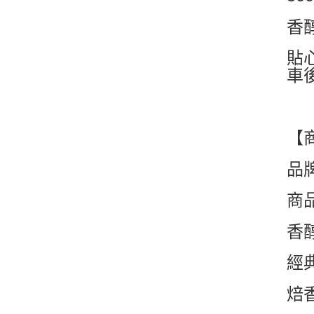
香
貼
車
【
品
商
香
經
焙