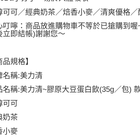
每筆NT$6
醇可可／經典奶茶／焙香小麥／清爽優格／醇
7-11付款
每筆NT$6
心叮嚀：商品放進購物車不等於已搶購到喔
後立即結帳)謝謝您～
付款後7-1
每筆NT$6
宅配
商品規格】
每筆NT$8
國家/地區配
牌名稱:美力清
品名稱:美力清~膠原大豆蛋白飲(35g／包) 
醇可可
典奶茶
香小麥