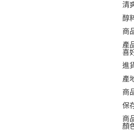
清
醇
商品
產
喜
進
產
商
保
商
顏