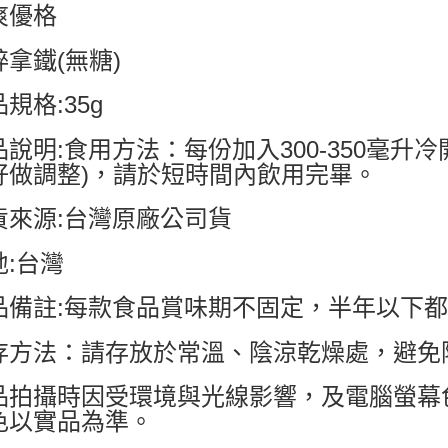
爽優格
粹拿鐵(無糖)
規格:35g
品說明:食用方法：每份加入300-350毫升
好做調整)，請於短時間內飲用完畢。
貨來源:台灣原廠公司貨
地:台灣
品備註:每款食品賞味期不固定，半年以下
存方法：請存放於常溫、陰涼乾燥處，避免
品拍攝時因受環境與光線影響，及電腦螢幕
色以實品為準。