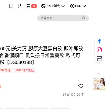
0
中文 (繁體)
TWD
200元}美力清 膠原大豆蛋白飲 即沖即飲
給 香濃順口 低負擔日常營養飲 款式可
粉【DS030188】
299免運
國家/地區配送
5
已賣出：30件