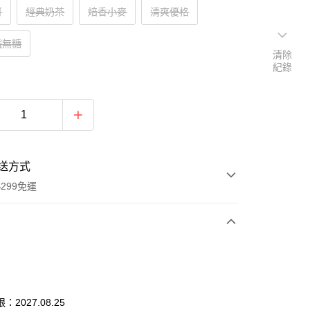
可
經典奶茶
焙香小麥
清爽優格
鐵無糖
清除
紀錄
送方式
299免運
次付款
付款
2027.08.25