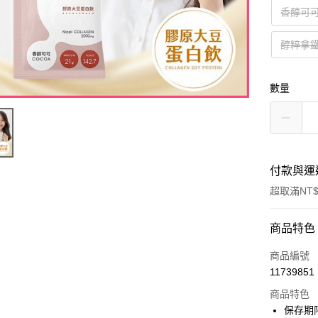
香醇可
醇粹拿
數量
付款與運
超取滿NT$
付款方式
商品特色
信用卡一
商品編號
11739851
超商取貨
商品特色
LINE Pay
保存期限：