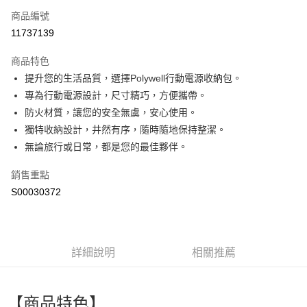
商品編號
超商取貨付款
11737139
LINE Pay
商品特色
Apple Pay
提升您的生活品質，選擇Polywell行動電源收納包。
專為行動電源設計，尺寸精巧，方便攜帶。
街口支付
防火材質，讓您的安全無虞，安心使用。
全盈+PAY
獨特收納設計，井然有序，隨時隨地保持整潔。
無論旅行或日常，都是您的最佳夥伴。
ATM付款
銷售重點
運送方式
S00030372
全家付款取貨
每筆NT$60，滿NT$299(含以上)免運費
付款後全家取貨
詳細說明
相關推薦
每筆NT$60，滿NT$299(含以上)免運費
萊爾富取貨付款
【商品特色】