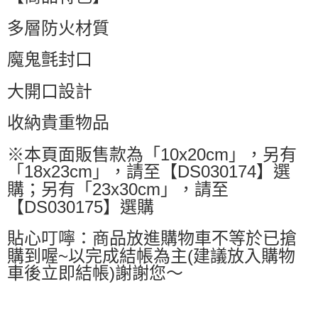
每筆NT$60，滿NT$599(含以上)免運費
多層防火材質
付款後萊爾富取貨
每筆NT$60，滿NT$599(含以上)免運費
魔鬼氈封口
7-11付款取貨
大開口設計
每筆NT$60，滿NT$599(含以上)免運費
收納貴重物品
付款後7-11取貨
每筆NT$60，滿NT$599(含以上)免運費
※本頁面販售款為「10x20cm」，另有
「18x23cm」，請至【DS030174】選
宅配
購；另有「23x30cm」，請至
每筆NT$80，滿NT$799(含以上)免運費
【DS030175】選購
國家/地區配送0330
查看運費
貼心叮嚀：商品放進購物車不等於已搶
購到喔~以完成結帳為主(建議放入購物
車後立即結帳)謝謝您～