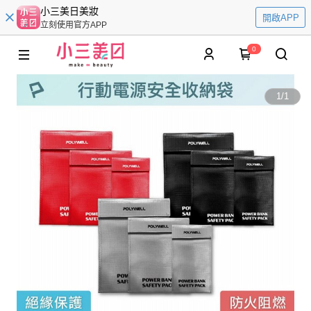
小三美日美妝
開啟APP
立刻使用官方APP
0
1
/
1