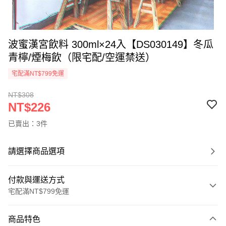
波蜜漢宮飲料 300ml×24入【DS030149】冬瓜
青檸/煙梅飲（限宅配/空運禁送）
宅配滿NT$799免運
NT$308
NT$226
已賣出：3件
請選擇商品選項
付款與運送方式
宅配滿NT$799免運
付款方式
商品特色
信用卡一次付款