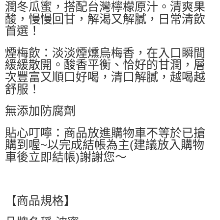
潤冬瓜蜜，搭配台灣檸檬原汁。清爽果
酸，慢慢回甘，解渴又解膩，日常清飲
首選！
煙梅飲：淡淡煙燻烏梅香，在入口瞬間
緩緩散開。酸香平衡、恰好的甘潤，層
次豐富又順口好喝，清口解膩，越喝越
舒服！
無添加防腐劑
貼心叮嚀：商品放進購物車不等於已搶
購到喔~以完成結帳為主(建議放入購物
車後立即結帳)謝謝您～
【商品規格】