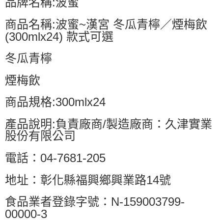
品牌名稱:波蜜
商品名稱:波蜜~漢宮 冬瓜青檸／煙梅飲
(300mlx24) 款式可選
冬瓜青檸
煙梅飲
商品規格:300mlx24
產品說明:負責廠商/製造廠商：久津實業
股份有限公司
電話：04-7681-205
地址：彰化縣福興鄉興業路14號
食品業者登錄字號：N-159003799-
00000-3