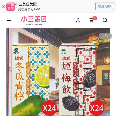
小三美日美妝
開啟APP
立刻使用官方APP
0
1
/
1