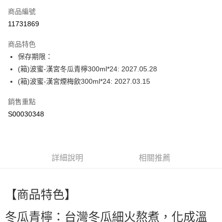
商品編號
LINE Pay
11731869
Apple Pay
商品特色
街口支付
保存期限：
(箱)波蜜-漢宮冬瓜青檸300ml*24: 2027.05.28
全盈+PAY
(箱)波蜜-漢宮煙梅飲300ml*24: 2027.03.15
ATM付款
銷售重點
S00030348
運送方式
宅配
每筆NT$80，滿NT$799(含以上)免運費
詳細說明
相關推薦
【商品特色】
冬瓜青檸：台灣冬瓜細火熬煮，化成溫