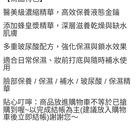
萊爾富取貨付款
醫美級濃縮精華，高效保養液態金鑰
每筆NT$60，滿NT$599(含以上)免運費
付款後萊爾富取貨
添加蜂皇漿精華，深層滋養乾燥與缺水
每筆NT$60，滿NT$599(含以上)免運費
肌膚
7-11付款取貨
多重玻尿酸配方，強化保濕與鎖水效果
每筆NT$60，滿NT$599(含以上)免運費
適合日常保濕、妝前打底與隨時補水使
付款後7-11取貨
用
每筆NT$60，滿NT$599(含以上)免運費
臉部保養 / 保濕 / 補水 / 玻尿酸 / 保濕精
宅配
華
每筆NT$80，滿NT$799(含以上)免運費
國家/地區配送0330
查看運費
貼心叮嚀：商品放進購物車不等於已搶
購到喔~以完成結帳為主(建議放入購物
車後立即結帳)謝謝您～