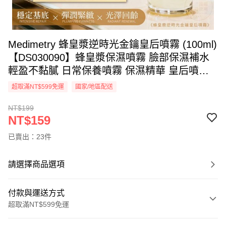
Medimetry 蜂皇漿逆時光金鑰皇后噴霧 (100ml)
【DS030090】蜂皇漿保濕噴霧 臉部保濕補水
輕盈不黏膩 日常保養噴霧 保濕精華 皇后噴霧
保濕噴霧
超取滿NT$599免運
國家/地區配送
NT$199
NT$159
已賣出：23件
請選擇商品選項
付款與運送方式
超取滿NT$599免運
付款方式