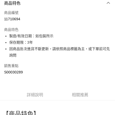
商品特色
信用卡一次付款
商品編號
超商取貨付款
11710694
LINE Pay
商品特色
Apple Pay
製造/有效日期：如包裝所示
保存期限：3年
街口支付
因商品批次進貨不斷更新，請依照商品標籤為主，或下單前可先
全盈+PAY
詢問
ATM付款
銷售重點
S00030289
運送方式
全家付款取貨
每筆NT$60，滿NT$599(含以上)免運費
詳細說明
相關推薦
付款後全家取貨
每筆NT$60，滿NT$599(含以上)免運費
【商品特色】