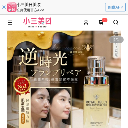
小三美日美妝
開啟APP
立刻使用官方APP
0
1
/
1