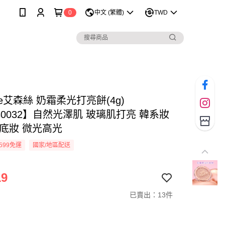
0
中文 (繁體)
TWD
nce艾森絲 奶霜柔光打亮餅(4g)
30032】自然光澤肌 玻璃肌打亮 韓系妝
透底妝 微光高光
599免運
國家/地區配送
19
已賣出：13件