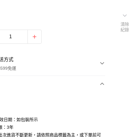
清除
紀錄
送方式
599免運
次付款
付款
有效日期：如包裝所示
限：3年
批次進貨不斷更新，請依照商品標籤為主，或下單前可