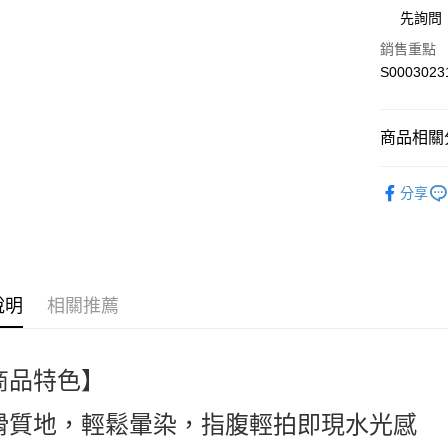
街口支付
先詢問
全盈+PAY
銷售重點
S0003023
ATM付款
商品相關分
運送方式
口碑品牌 Br
全家付款
分享
人氣商品
每筆NT$6
時尚彩妝 M
付款後全
FOUNDAT
每筆NT$6
熱搜✨新品搶先
說明
相關推薦
萊爾富取
每筆NT$6
商品特色】
付款後萊
每筆NT$6
滑質地，輕鬆暈染，指腹輕拍即現水光感
7-11付款