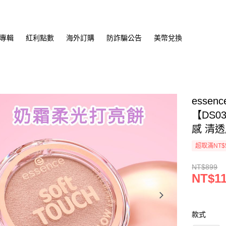
專輯
紅利點數
海外訂購
防詐騙公告
美幣兌換
esse
【DS0
感 清
超取滿NT$
NT$899
NT$1
款式