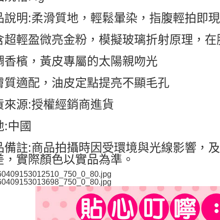
品說明:柔滑質地，輕鬆暈染，指腹輕拍即
含超輕盈微亮金粉，模擬玻璃折射原理，在
調香檳，黃皮專屬的太陽親吻光
膚質適配，油皮定點提亮不顯毛孔
貨來源:授權經銷商進貨
地:中國
品備註:商品拍攝時因受環境與光線影響，
差，實際顏色以實品為準。