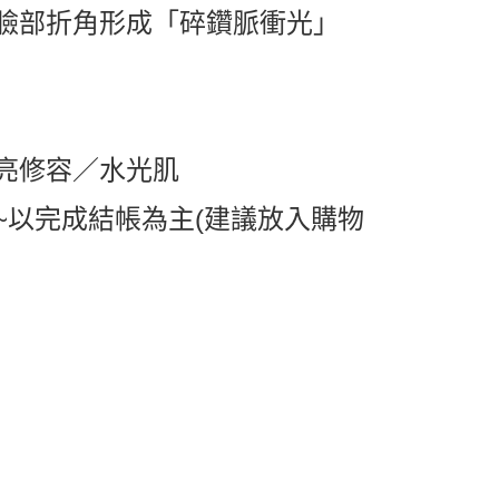
臉部折角形成「碎鑽脈衝光」
0，滿NT$599(含以上)免運費
1取貨
0，滿NT$599(含以上)免運費
亮修容／水光肌
0，滿NT$799(含以上)免運費
送0330
查看運費
~以完成結帳為主(建議放入購物
)