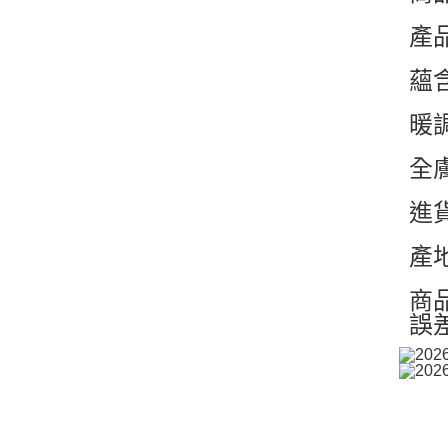
產
蘊
暖
全
進
產
商
誤