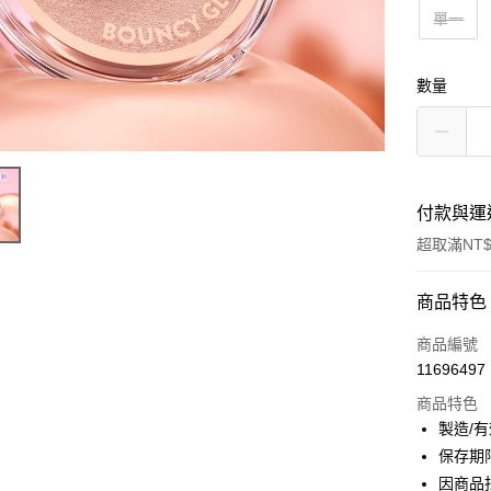
單一
數量
付款與運
超取滿NT$
付款方式
商品特色
信用卡一
商品編號
11696497
超商取貨
商品特色
LINE Pay
製造/
保存期
Apple Pay
因商品