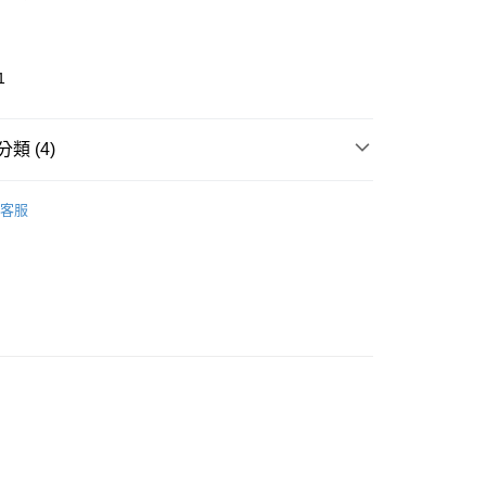
1
類 (4)
ands
essence 艾森絲
取貨
客服
推薦
0，滿NT$599(含以上)免運費
AKE UP
粉餅｜蜜粉｜氣墊粉餅｜粉底液.棒
家取貨
ION
0，滿NT$599(含以上)免運費
看✨ New Arrival
貨付款
0，滿NT$599(含以上)免運費
爾富取貨
0，滿NT$599(含以上)免運費
取貨