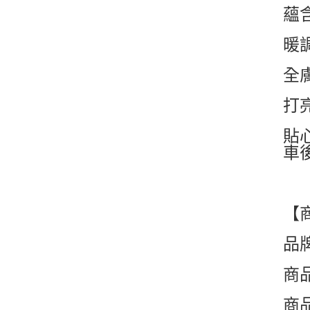
蘊
暖
全
打
貼
車
【
品牌
商品
商品