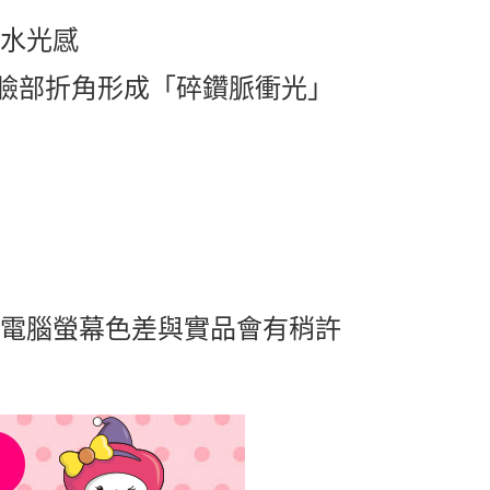
現水光感
臉部折角形成「碎鑽脈衝光」
及電腦螢幕色差與實品會有稍許