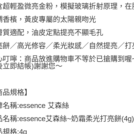
含超輕盈微亮金粉，模擬玻璃折射原理，在
每筆NT$6
調香檳，黃皮專屬的太陽親吻光
付款後7-1
每筆NT$6
膚質適配，油皮定點提亮不顯毛孔
宅配
亮餅／高光修容／柔光妝感／自然提亮／打
每筆NT$8
國家/地區配
心叮嚀：商品放進購物車不等於已搶購到喔
後立即結帳)謝謝您～
商品規格】
名稱:essence 艾森絲
名稱:essence艾森絲~奶霜柔光打亮餅(4g
規格:4g