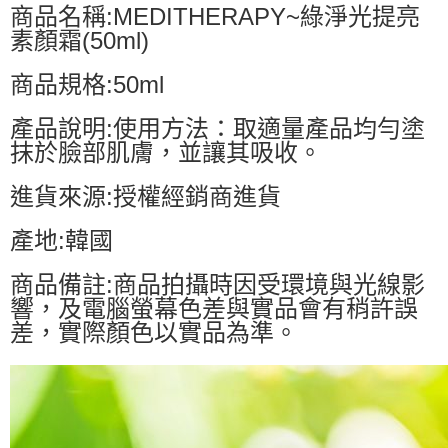
商品名稱:MEDITHERAPY~綠淨光提亮
素顏霜(50ml)
商品規格:50ml
產品說明:使用方法：取適量產品均勻塗
抹於臉部肌膚，並讓其吸收。
進貨來源:授權經銷商進貨
產地:韓國
商品備註:商品拍攝時因受環境與光線影
響，及電腦螢幕色差與實品會有稍許誤
差，實際顏色以實品為準。