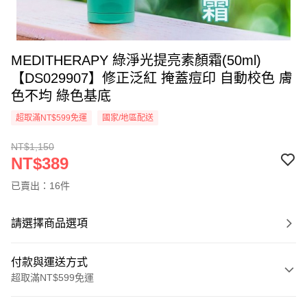
MEDITHERAPY 綠淨光提亮素顏霜(50ml)
【DS029907】修正泛紅 掩蓋痘印 自動校色 膚
色不均 綠色基底
超取滿NT$599免運
國家/地區配送
NT$1,150
NT$389
已賣出：16件
請選擇商品選項
付款與運送方式
超取滿NT$599免運
付款方式