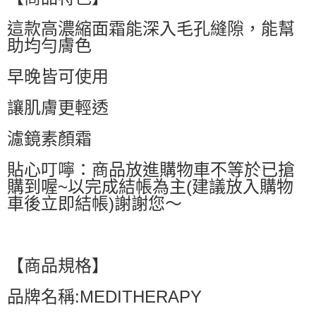
萊爾富取貨付款
這款高濃縮面霜能深入毛孔縫隙，能幫
每筆NT$60，滿NT$599(含以上)免運費
助均勻膚色
付款後萊爾富取貨
每筆NT$60，滿NT$599(含以上)免運費
早晚皆可使用
7-11付款取貨
讓肌膚更輕透
每筆NT$60，滿NT$599(含以上)免運費
濾鏡素顏霜
付款後7-11取貨
每筆NT$60，滿NT$599(含以上)免運費
貼心叮嚀：商品放進購物車不等於已搶
購到喔~以完成結帳為主(建議放入購物
宅配
車後立即結帳)謝謝您～
每筆NT$80，滿NT$799(含以上)免運費
國家/地區配送0330
查看運費
【商品規格】
品牌名稱:MEDITHERAPY