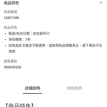
商品特色
信用卡一次付款
商品編號
超商取貨付款
11667188
LINE Pay
商品特色
Apple Pay
製造/有效日期：如包裝所示
保存期限：3年
街口支付
因商品批次進貨不斷更新，請依照商品標籤為主，或下單前可先
全盈+PAY
詢問
ATM付款
銷售重點
S00030106
運送方式
全家付款取貨
每筆NT$60，滿NT$599(含以上)免運費
詳細說明
相關推薦
付款後全家取貨
每筆NT$60，滿NT$599(含以上)免運費
【商品特色】