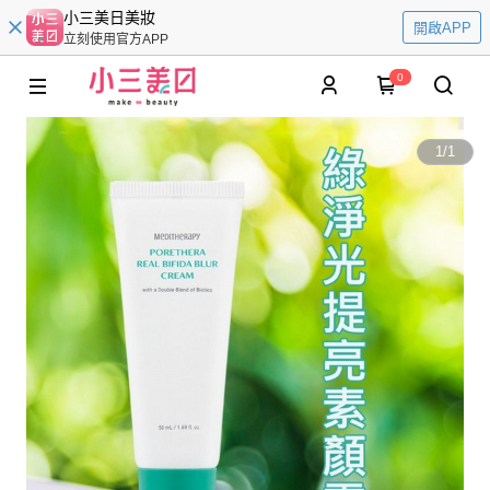
小三美日美妝
開啟APP
立刻使用官方APP
0
1
/
1