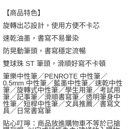
萊爾富取貨付款
每筆NT$60，滿NT$599(含以上)免運費
【商品特色】
付款後萊爾富取貨
旋轉出芯設計，使用方便不卡芯
每筆NT$60，滿NT$599(含以上)免運費
速乾油墨，書寫不易暈染
7-11付款取貨
每筆NT$60，滿NT$599(含以上)免運費
防晃動筆頭，書寫穩定流暢
付款後7-11取貨
雙球珠 ST 筆頭，滑順好寫不卡頓
每筆NT$60，滿NT$599(含以上)免運費
筆樂中性筆／PENROTE 中性筆／
宅配
0.5mm 中性筆／藍墨中性筆／速乾中性
每筆NT$80，滿NT$799(含以上)免運費
筆／旋轉式中性筆／學生用筆／考試用
國家/地區配送0330
查看運費
筆／記事筆／滑順書寫筆／透明筆身中
性筆／短桿中性筆／文具推薦／書寫文
具／日常書寫筆
貼心叮嚀：商品放進購物車不等於已搶