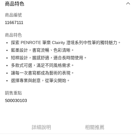
商品特色
信用卡一次付款
商品編號
超商取貨付款
11667111
LINE Pay
商品特色
Apple Pay
探索 PENROTE 筆樂 Clairity 澄境系列中性筆的獨特魅力。
藍墨設計，書寫流暢、色彩清晰。
街口支付
短桿設計，握感舒適，適合長時間使用。
全盈+PAY
多款式可選，滿足不同風格需求。
讓每一次書寫都成為藝術的表現。
ATM付款
選擇專業與創意，從筆尖開始。
運送方式
銷售重點
全家付款取貨
S00030103
每筆NT$60，滿NT$299(含以上)免運費
付款後全家取貨
每筆NT$60，滿NT$299(含以上)免運費
詳細說明
相關推薦