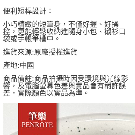
便利短桿設計：
小巧精緻的短筆身，不僅好握、好操
控，更能輕鬆收納進隨身小包、襯衫口
袋或手帳筆槽中。
進貨來源:原廠授權進貨
產地:中國
商品備註:商品拍攝時因受環境與光線影
響，及電腦螢幕色差與實品會有稍許誤
差，實際顏色以實品為準。