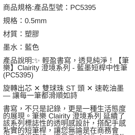
商品規格:產品型號：PC5395
規格：0.5mm
材質：塑膠
墨水：藍色
產品說明:✨ 輕盈書寫，透見純淨！【筆
樂】Clairity 澄境系列 - 藍墨短桿中性筆
(PC5395)
旋轉出芯 ✕ 雙球珠 ST 頭 ✕ 速乾油墨
— 讓每一筆都滑順如詩
書寫，不只是記錄，更是一種生活態度
的展現。筆樂 Clairity 澄境系列 延續了
該系列標誌性的透明感設計，搭配手感
紮實的短筆桿，讓您無論是在商務會