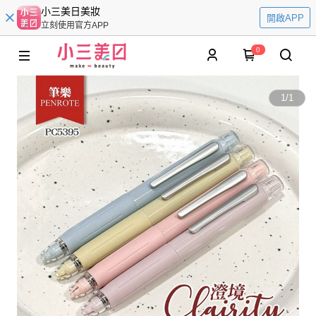
小三美日美妝
開啟APP
立刻使用官方APP
0
1
/
1