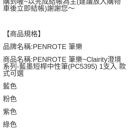
購到喔~以完成結帳為主(建議放入購物
車後立即結帳)謝謝您～
【商品規格】
品牌名稱:PENROTE 筆樂
商品名稱:PENROTE 筆樂~Clairity澄境
系列-藍墨短桿中性筆(PC5395) 1支入 款
式可選
藍色
粉色
紫色
綠色