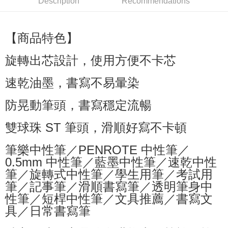
Description
Recommendations
萊爾富取貨付款
NT$60/order | Free shipping on orders of NT$599 or more
【商品特色】
付款後萊爾富取貨
旋轉出芯設計，使用方便不卡芯
NT$60/order | Free shipping on orders of NT$599 or more
速乾油墨，書寫不易暈染
7-11付款取貨
NT$60/order | Free shipping on orders of NT$599 or more
防晃動筆頭，書寫穩定流暢
付款後7-11取貨
雙球珠 ST 筆頭，滑順好寫不卡頓
NT$60/order | Free shipping on orders of NT$599 or more
宅配
筆樂中性筆／PENROTE 中性筆／
0.5mm 中性筆／藍墨中性筆／速乾中性
NT$80/order | Free shipping on orders of NT$799 or more
筆／旋轉式中性筆／學生用筆／考試用
國家/地區配送0330
Shipping Rates
筆／記事筆／滑順書寫筆／透明筆身中
性筆／短桿中性筆／文具推薦／書寫文
具／日常書寫筆