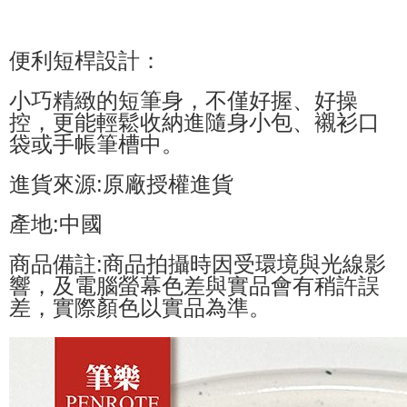
便利短桿設計：
小巧精緻的短筆身，不僅好握、好操
控，更能輕鬆收納進隨身小包、襯衫口
袋或手帳筆槽中。
進貨來源:原廠授權進貨
產地:中國
商品備註:商品拍攝時因受環境與光線影
響，及電腦螢幕色差與實品會有稍許誤
差，實際顏色以實品為準。