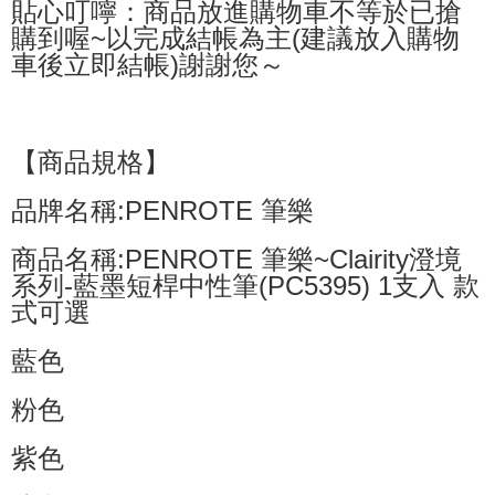
貼心叮嚀：商品放進購物車不等於已搶
購到喔~以完成結帳為主(建議放入購物
車後立即結帳)謝謝您～
【商品規格】
品牌名稱:PENROTE 筆樂
商品名稱:PENROTE 筆樂~Clairity澄境
系列-藍墨短桿中性筆(PC5395) 1支入 款
式可選
藍色
粉色
紫色