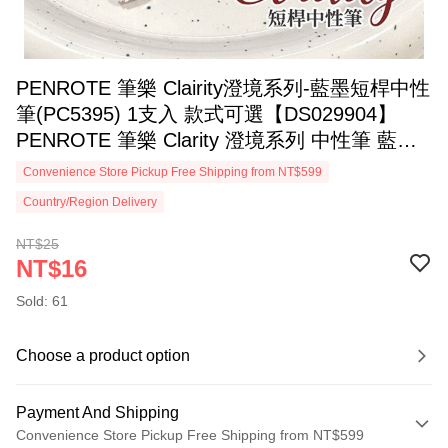
PENROTE 筆樂 Clairity澄境系列-藍墨短桿中性
筆(PC5395) 1支入 款式可選【DS029904】
PENROTE 筆樂 Clarity 澄境系列 中性筆 藍色
原子筆
Convenience Store Pickup Free Shipping from NT$599
Country/Region Delivery
NT$25
NT$16
Sold: 61
Choose a product option
Payment And Shipping
Convenience Store Pickup Free Shipping from NT$599