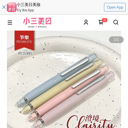
小三美日美妝
Open App
Try the App
0
1
/
1