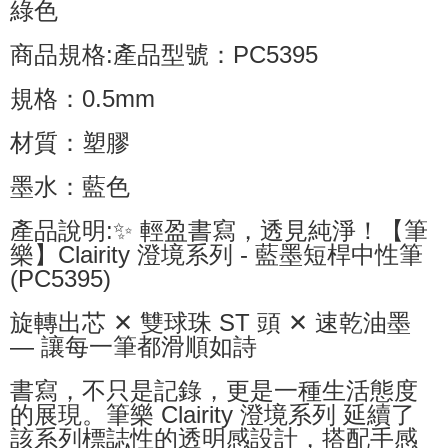
綠色
商品規格:產品型號：PC5395
規格：0.5mm
材質：塑膠
墨水：藍色
產品說明:✨ 輕盈書寫，透見純淨！【筆
樂】Clairity 澄境系列 - 藍墨短桿中性筆
(PC5395)
旋轉出芯 ✕ 雙球珠 ST 頭 ✕ 速乾油墨
— 讓每一筆都滑順如詩
書寫，不只是記錄，更是一種生活態度
的展現。筆樂 Clairity 澄境系列 延續了
該系列標誌性的透明感設計，搭配手感