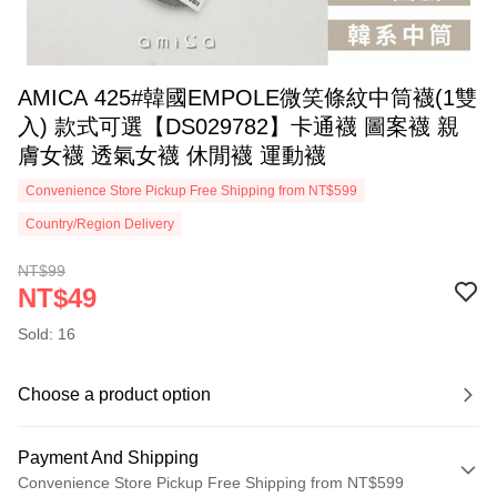
AMICA 425#韓國EMPOLE微笑條紋中筒襪(1雙
入) 款式可選【DS029782】卡通襪 圖案襪 親
膚女襪 透氣女襪 休閒襪 運動襪
Convenience Store Pickup Free Shipping from NT$599
Country/Region Delivery
NT$99
NT$49
Sold: 16
Choose a product option
Payment And Shipping
Convenience Store Pickup Free Shipping from NT$599