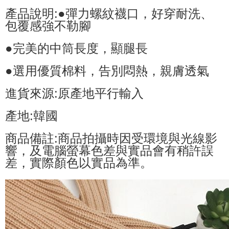
產品說明:●彈力螺紋襪口，好穿耐洗、
包覆感強不勒腳
●完美的中筒長度，顯腿長
●選用優質棉料，告別悶熱，親膚透氣
進貨來源:原產地平行輸入
產地:韓國
商品備註:商品拍攝時因受環境與光線影
響，及電腦螢幕色差與實品會有稍許誤
差，實際顏色以實品為準。