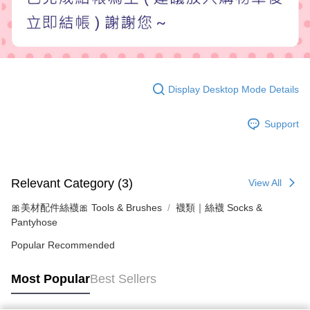
Display Desktop Mode Details
Support
Relevant Category (3)
View All
🎀美材配件絲襪🎀 Tools & Brushes
襪類｜絲襪 Socks &
Pantyhose
Popular Recommended
Most Popular
Best Sellers