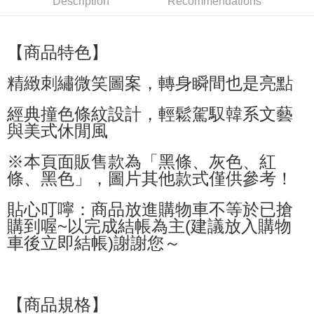
Description
Recommendations
萊爾富取貨付款
NT$60/order | Free shipping on orders of NT$599 or more
【商品特色】
付款後萊爾富取貨
精緻刺繡微笑圖案，轉身瞬間也是亮點
NT$60/order | Free shipping on orders of NT$599 or more
經典撞色條紋設計，輕鬆駕馭韓系文藝
7-11付款取貨
與美式休閒風
NT$60/order | Free shipping on orders of NT$599 or more
付款後7-11取貨
※本頁面販售款為「黑條、灰色、紅
條、黑色」，圖片其他款式僅供參考！
NT$60/order | Free shipping on orders of NT$599 or more
宅配
貼心叮嚀：商品放進購物車不等於已搶
NT$80/order | Free shipping on orders of NT$799 or more
購到喔~以完成結帳為主(建議放入購物
車後立即結帳)謝謝您～
國家/地區配送0330
Shipping Rates
【商品規格】