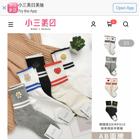
小三美日美妝
Open App
Try the App
0
1
/
1