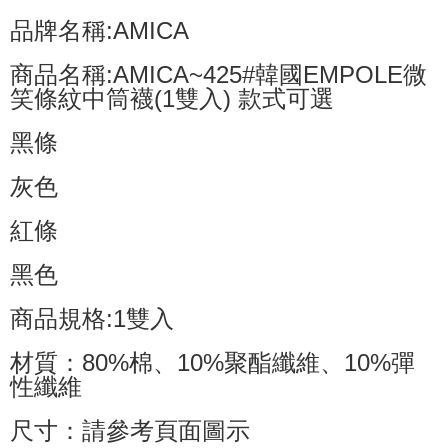
品牌名稱:AMICA
商品名稱:AMICA~425#韓國EMPOLE微
笑條紋中筒襪(1雙入) 款式可選
黑條
灰色
紅條
黑色
商品規格:1雙入
材質：80%棉、10%聚酯纖維、10%彈
性纖維
尺寸：請參考頁面圖示