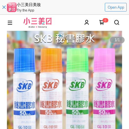
小三美日美妝
Open App
Try the App
0
1
/
1