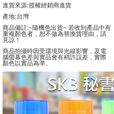
進貨來源:授權經銷商進貨
產地:台灣
商品備註:~隨機色出貨~ 若收到產品中有
重複顏色者，恕不做為替換貨理由，請
見諒！
商品拍攝時因受環境與光線影響，及電
腦螢幕色差與實品會有稍許誤差，實際
顏色以實品為準。