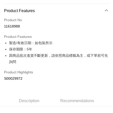
Payment Method
Product Features
Credit Card (Full Payment)
Product No.
Convenience Store Pickup and Pay
11618988
LINE Pay
Product Features
Apple Pay
製造/有效日期：如包裝所示
保存期限：5年
JKOPAY
因商品批次進貨不斷更新，請依照商品標籤為主，或下單前可先
Plus Pay
詢問
ATM Transfer
Product Highlights
S00029972
Shipping Method
全家付款取貨
NT$60/order | Free shipping on orders of NT$599 or more
Description
Recommendations
付款後全家取貨
NT$60/order | Free shipping on orders of NT$599 or more