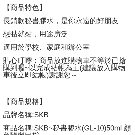
【商品特色】
萊爾富取貨付款
NT$60/order | Free shipping on orders of NT$599 or more
長銷款秘書膠水，是你永遠的好朋友
付款後萊爾富取貨
想黏就黏，用途廣泛
NT$60/order | Free shipping on orders of NT$599 or more
適用於學校、家庭和辦公室
7-11付款取貨
NT$60/order | Free shipping on orders of NT$599 or more
貼心叮嚀：商品放進購物車不等於已搶
購到喔~以完成結帳為主(建議放入購物
付款後7-11取貨
車後立即結帳)謝謝您～
NT$60/order | Free shipping on orders of NT$599 or more
宅配
NT$80/order | Free shipping on orders of NT$799 or more
【商品規格】
國家/地區配送0330
Shipping Rates
品牌名稱:SKB
商品名稱:SKB~秘書膠水(GL-10)50ml 顏