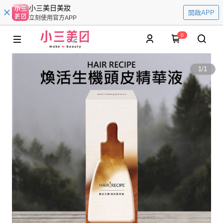
小三美日美妝
開啟APP
立刻使用官方APP
0
1
/
1