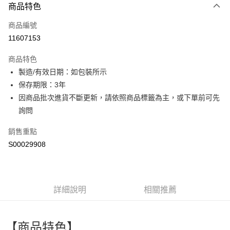
商品特色
信用卡一次付款
商品編號
超商取貨付款
11607153
LINE Pay
商品特色
Apple Pay
製造/有效日期：如包裝所示
保存期限：3年
街口支付
因商品批次進貨不斷更新，請依照商品標籤為主，或下單前可先
全盈+PAY
詢問
ATM付款
銷售重點
S00029908
運送方式
全家付款取貨
每筆NT$60，滿NT$599(含以上)免運費
詳細說明
相關推薦
付款後全家取貨
每筆NT$60，滿NT$599(含以上)免運費
【商品特色】