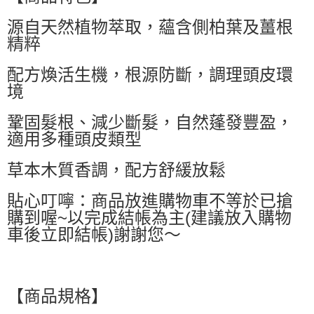
萊爾富取貨付款
源自天然植物萃取，蘊含側柏葉及薑根
每筆NT$60，滿NT$599(含以上)免運費
精粹
付款後萊爾富取貨
每筆NT$60，滿NT$599(含以上)免運費
配方煥活生機，根源防斷，調理頭皮環
境
7-11付款取貨
每筆NT$60，滿NT$599(含以上)免運費
鞏固髮根、減少斷髮，自然蓬發豐盈，
適用多種頭皮類型
付款後7-11取貨
每筆NT$60，滿NT$599(含以上)免運費
草本木質香調，配方舒緩放鬆
宅配
貼心叮嚀：商品放進購物車不等於已搶
每筆NT$80，滿NT$799(含以上)免運費
購到喔~以完成結帳為主(建議放入購物
國家/地區配送0330
查看運費
車後立即結帳)謝謝您～
【商品規格】