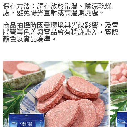
保存方法：請存放於常溫、陰涼乾燥
處，避免陽光直射或高溫潮濕處。
商品拍攝時因受環境與光線影響，及電
腦螢幕色差與實品會有稍許誤差，實際
顏色以實品為準。