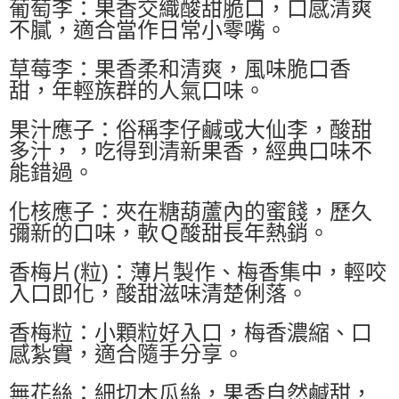
葡萄李：果香交織酸甜脆口，口感清爽
不膩，適合當作日常小零嘴。
草莓李：果香柔和清爽，風味脆口香
甜，年輕族群的人氣口味。
果汁應子：俗稱李仔鹹或大仙李，酸甜
多汁，，吃得到清新果香，經典口味不
能錯過。
化核應子：夾在糖葫蘆內的蜜餞，歷久
彌新的口味，軟Ｑ酸甜長年熱銷。
香梅片(粒)：薄片製作、梅香集中，輕咬
入口即化，酸甜滋味清楚俐落。
香梅粒：小顆粒好入口，梅香濃縮、口
感紮實，適合隨手分享。
無花絲：細切木瓜絲，果香自然鹹甜，