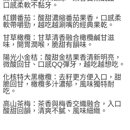
口感柔軟不黏牙。
紅鑽番茄：酸甜濃縮番茄果香，口感柔
軟帶嚼勁，越吃越涮嘴的經典果乾。
甘草橄欖：甘草清香融合橄欖鹹甘滋
味，開胃潤喉，脆甜有韻味。
陽光小金桔：酸甜金桔果香清新明亮，
微酸回甘、口感QQ彈牙，越吃越想吃。
化核特大黑橄欖：去籽更方便入口，甜
脆回甘，橄欖多汁濃郁，風味獨特耐
吃。
高山茶梅：茶香與梅香交織融合，入口
酸甜回韻，清爽不膩、風味細緻。