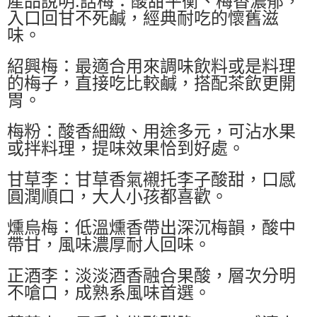
產品說明:話梅：酸甜平衡、梅香濃郁，
入口回甘不死鹹，經典耐吃的懷舊滋
味。
紹興梅：最適合用來調味飲料或是料理
的梅子，直接吃比較鹹，搭配茶飲更開
胃。
梅粉：酸香細緻、用途多元，可沾水果
或拌料理，提味效果恰到好處。
甘草李：甘草香氣襯托李子酸甜，口感
圓潤順口，大人小孩都喜歡。
燻烏梅：低溫燻香帶出深沉梅韻，酸中
帶甘，風味濃厚耐人回味。
正酒李：淡淡酒香融合果酸，層次分明
不嗆口，成熟系風味首選。