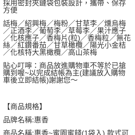
採用密封夾鏈袋包裝設計，攜帶、保存
方便
話梅／紹興梅／梅粉／甘草李／燻烏梅
／正酒李／葡萄李／草莓李／果汁應子
／化核應子／香梅片(粒)／香梅粒／無花
絲／紅鑽番茄／甘草橄欖／陽光小金桔
／化核特大黑橄欖／高山茶梅
貼心叮嚀：商品放進購物車不等於已搶
購到喔~以完成結帳為主(建議放入購物
車後立即結帳)謝謝您～
【商品規格】
品牌名稱:惠香
商品名稱:惠香~蜜園蜜餞(1袋入) 款式可