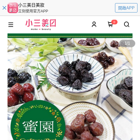
小三美日美妝
開啟APP
立刻使用官方APP
0
1
/
1