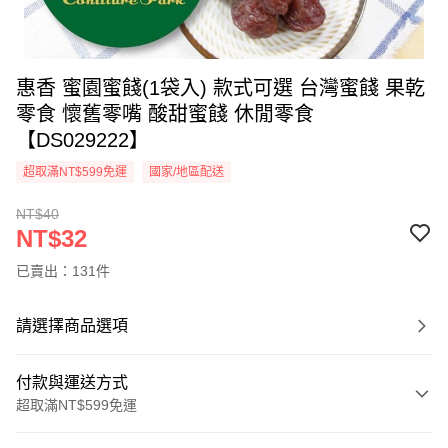
惠香 蜜園蜜餞(1袋入) 款式可選 台灣蜜餞 果乾
零食 懷舊零嘴 酸甜蜜餞 休閒零食
【DS029222】
超取滿NT$599免運
國家/地區配送
NT$40
NT$32
已賣出：131件
請選擇商品選項
付款與運送方式
超取滿NT$599免運
付款方式