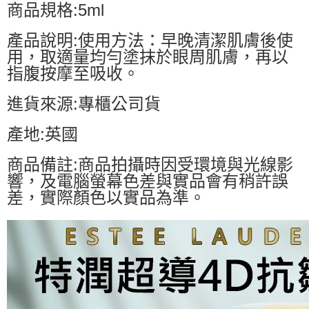
商品規格:5ml
產品說明:使用方法：早晚清潔肌膚後使
用，取適量均勻塗抹於眼周肌膚，再以
指腹按摩至吸收。
進貨來源:專櫃公司貨
產地:英國
商品備註:商品拍攝時因受環境與光線影
響，及電腦螢幕色差與實品會有稍許誤
差，實際顏色以實品為準。