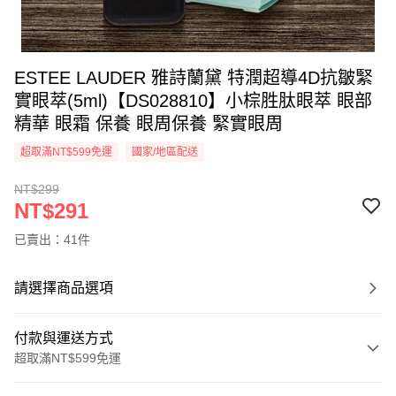
ESTEE LAUDER 雅詩蘭黛 特潤超導4D抗皺緊
實眼萃(5ml)【DS028810】小棕胜肽眼萃 眼部
精華 眼霜 保養 眼周保養 緊實眼周
超取滿NT$599免運
國家/地區配送
NT$299
NT$291
已賣出：41件
請選擇商品選項
付款與運送方式
超取滿NT$599免運
付款方式