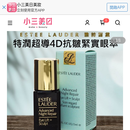
小三美日美妝
開啟APP
立刻使用官方APP
0
1
/
1