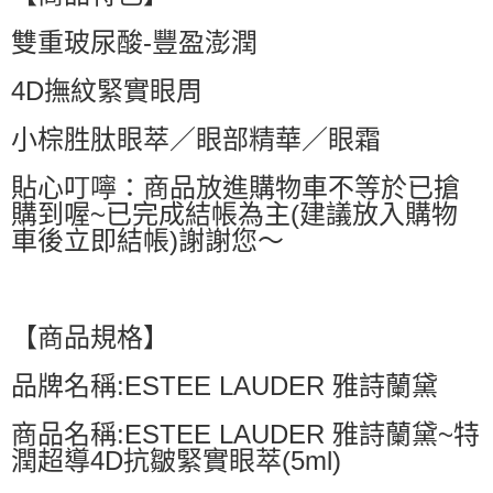
萊爾富取貨付款
雙重玻尿酸-豐盈澎潤
每筆NT$60，滿NT$599(含以上)免運費
付款後萊爾富取貨
4D撫紋緊實眼周
每筆NT$60，滿NT$599(含以上)免運費
小棕胜肽眼萃／眼部精華／眼霜
7-11付款取貨
每筆NT$60，滿NT$599(含以上)免運費
貼心叮嚀：商品放進購物車不等於已搶
購到喔~已完成結帳為主(建議放入購物
付款後7-11取貨
車後立即結帳)謝謝您～
每筆NT$60，滿NT$599(含以上)免運費
宅配
每筆NT$80，滿NT$799(含以上)免運費
【商品規格】
國家/地區配送0330
查看運費
品牌名稱:ESTEE LAUDER 雅詩蘭黛
商品名稱:ESTEE LAUDER 雅詩蘭黛~特
潤超導4D抗皺緊實眼萃(5ml)