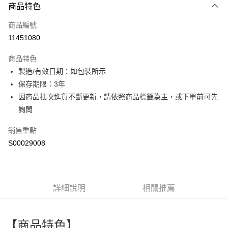
商品特色
信用卡一次付款
商品編號
超商取貨付款
11451080
LINE Pay
商品特色
Apple Pay
製造/有效日期：如包裝所示
保存期限：3年
街口支付
因商品批次進貨不斷更新，請依照商品標籤為主，或下單前可先
全盈+PAY
詢問
ATM付款
銷售重點
S00029008
運送方式
全家付款取貨
每筆NT$60，滿NT$599(含以上)免運費
詳細說明
相關推薦
付款後全家取貨
每筆NT$60，滿NT$599(含以上)免運費
【商品特色】