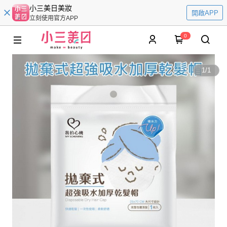
小三美日美妝
開啟APP
立刻使用官方APP
0
1
/
1