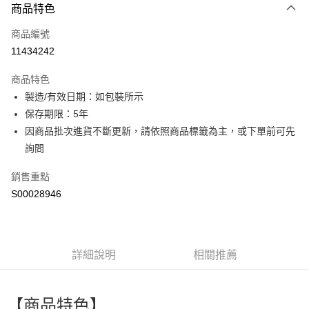
商品特色
信用卡一次付款
商品編號
超商取貨付款
11434242
LINE Pay
商品特色
Apple Pay
製造/有效日期：如包裝所示
保存期限：5年
街口支付
因商品批次進貨不斷更新，請依照商品標籤為主，或下單前可先
全盈+PAY
詢問
ATM付款
銷售重點
S00028946
運送方式
全家付款取貨
每筆NT$60，滿NT$299(含以上)免運費
詳細說明
相關推薦
付款後全家取貨
每筆NT$60，滿NT$299(含以上)免運費
【商品特色】