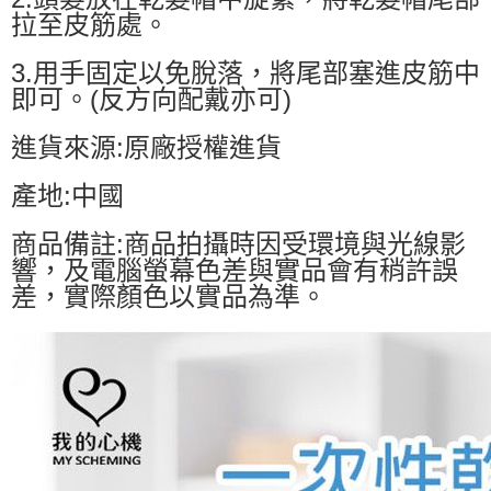
拉至皮筋處。
3.用手固定以免脫落，將尾部塞進皮筋中
即可。(反方向配戴亦可)
進貨來源:原廠授權進貨
產地:中國
商品備註:商品拍攝時因受環境與光線影
響，及電腦螢幕色差與實品會有稍許誤
差，實際顏色以實品為準。