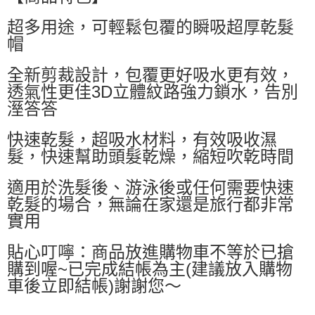
萊爾富取貨付款
超多用途，可輕鬆包覆的瞬吸超厚乾髮
每筆NT$60，滿NT$599(含以上)免運費
帽
付款後萊爾富取貨
每筆NT$60，滿NT$599(含以上)免運費
全新剪裁設計，包覆更好吸水更有效，
透氣性更佳3D立體紋路強力鎖水，告別
7-11付款取貨
溼答答
每筆NT$60，滿NT$599(含以上)免運費
快速乾髮，超吸水材料，有效吸收濕
付款後7-11取貨
髮，快速幫助頭髮乾燥，縮短吹乾時間
每筆NT$60，滿NT$599(含以上)免運費
適用於洗髮後、游泳後或任何需要快速
宅配
乾髮的場合，無論在家還是旅行都非常
每筆NT$80，滿NT$799(含以上)免運費
實用
國家/地區配送0330
查看運費
貼心叮嚀：商品放進購物車不等於已搶
購到喔~已完成結帳為主(建議放入購物
車後立即結帳)謝謝您～