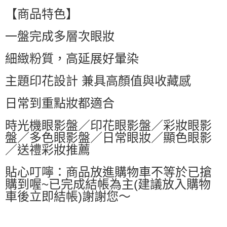
每筆NT$60，滿NT$599(含以上)免運費
【商品特色】
萊爾富取貨付款
一盤完成多層次眼妝
每筆NT$60，滿NT$599(含以上)免運費
付款後萊爾富取貨
細緻粉質，高延展好暈染
每筆NT$60，滿NT$599(含以上)免運費
主題印花設計 兼具高顏值與收藏感
7-11付款取貨
每筆NT$60，滿NT$599(含以上)免運費
日常到重點妝都適合
付款後7-11取貨
時光機眼影盤／印花眼影盤／彩妝眼影
每筆NT$60，滿NT$599(含以上)免運費
盤／多色眼影盤／日常眼妝／顯色眼影
／送禮彩妝推薦
宅配
每筆NT$80，滿NT$799(含以上)免運費
貼心叮嚀：商品放進購物車不等於已搶
購到喔~已完成結帳為主(建議放入購物
車後立即結帳)謝謝您～