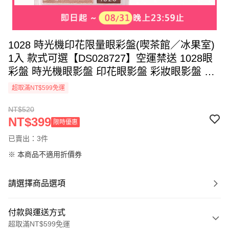
1028 時光機印花限量眼彩盤(喫茶館／冰果室)
1入 款式可選【DS028727】空運禁送 1028眼
彩盤 時光機眼影盤 印花眼影盤 彩妝眼影盤 多
色眼影盤 日常眼妝 顯色眼影 送禮彩妝推薦
超取滿NT$599免運
NT$520
NT$399
限時優惠
已賣出：3件
※ 本商品不適用折價券
請選擇商品選項
付款與運送方式
超取滿NT$599免運