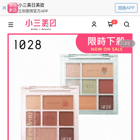
小三美日美妝
開啟APP
立刻使用官方APP
0
1
/
1