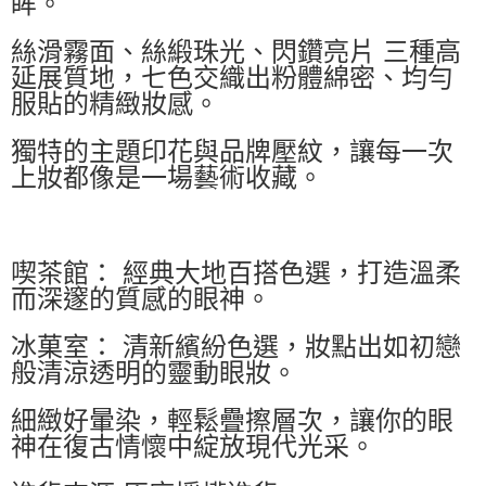
眸。
絲滑霧面、絲緞珠光、閃鑽亮片 三種高
延展質地，七色交織出粉體綿密、均勻
服貼的精緻妝感。
獨特的主題印花與品牌壓紋，讓每一次
上妝都像是一場藝術收藏。
喫茶館： 經典大地百搭色選，打造溫柔
而深邃的質感的眼神。
冰菓室： 清新繽紛色選，妝點出如初戀
般清涼透明的靈動眼妝。
細緻好暈染，輕鬆疊擦層次，讓你的眼
神在復古情懷中綻放現代光采。