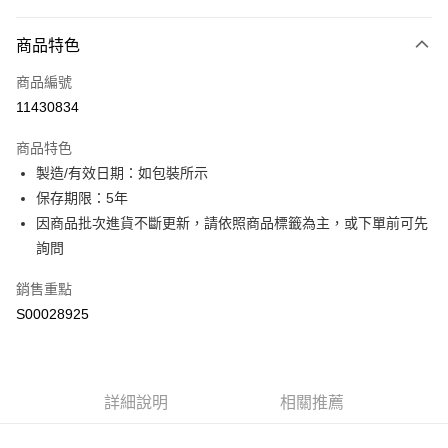
付款方式
商品特色
信用卡一次付款
商品編號
超商取貨付款
11430834
LINE Pay
商品特色
Apple Pay
製造/有效日期：如包裝所示
保存期限：5年
街口支付
因商品批次進貨不斷更新，請依照商品標籤為主，或下單前可先
全盈+PAY
詢問
ATM付款
銷售重點
S00028925
運送方式
全家付款取貨
每筆NT$60，滿NT$599(含以上)免運費
詳細說明
相關推薦
付款後全家取貨