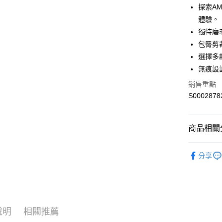
LINE Pay
探索A
體驗。
Apple Pay
獨特磨
街口支付
包臀剪
選擇多
全盈+PAY
無痕設
ATM付款
銷售重點
S0002878
運送方式
全家付款
商品相關分
每筆NT$6
🎀美材配件絲襪
分享
付款後全
人氣商品
每筆NT$6
熱搜✨新品搶先
萊爾富取
HOT⚡超
每筆NT$6
包✨累贈
說明
相關推薦