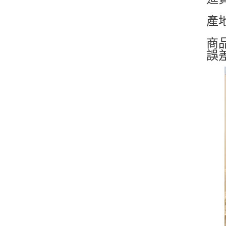
產
商
誤