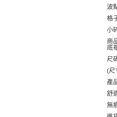
波
格
小
商
底
尺
(
產
舒
無
進