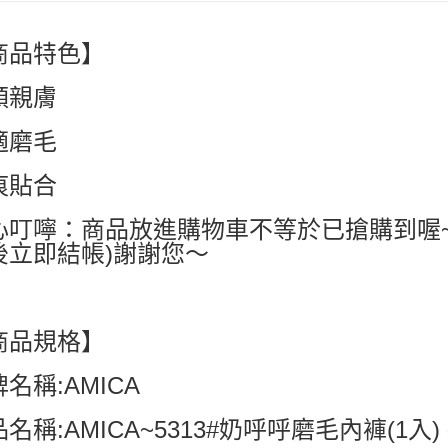
付款後萊
每筆NT$6
商品特色】
7-11付款
順親膚
每筆NT$6
付款後7-1
適磨毛
每筆NT$6
痕貼合
宅配
每筆NT$8
心叮嚀：商品放進購物車不等於已搶購到喔
後立即結帳)謝謝您～
國家/地區配
商品規格】
名稱:AMICA
名稱:AMICA~5313#奶呼呼磨毛內褲(1入