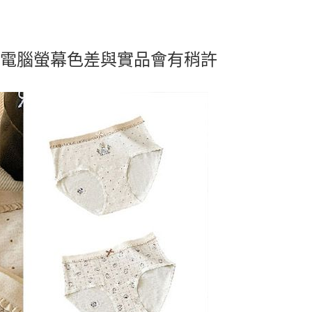
及電腦螢幕色差與實品會有稍許