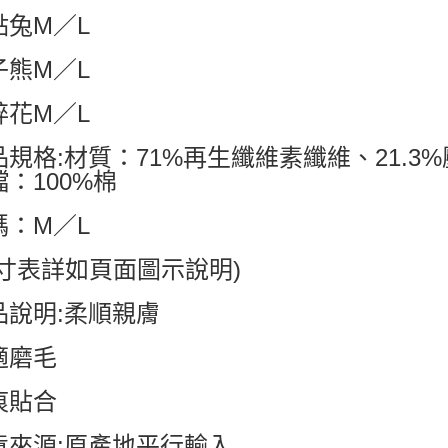
點兔M／L
子熊M／L
碎花M／L
品規格:材質：71%再生纖維素纖維、21.3
襠：100%棉
碼：M／L
尺寸表詳如頁面圖示說明)
品說明:柔順親膚
適磨毛
痕貼合
貨來源:原產地平行輸入