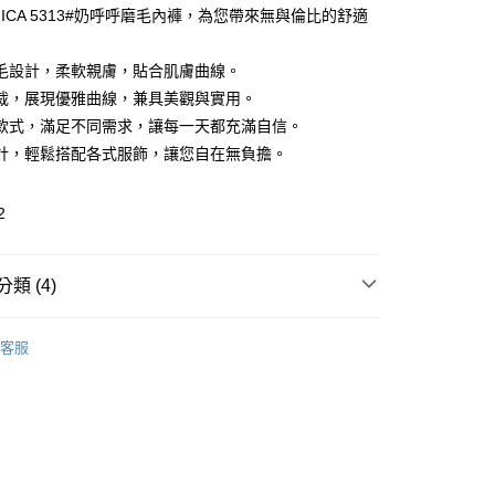
MICA 5313#奶呼呼磨毛內褲，為您帶來無與倫比的舒適
毛設計，柔軟親膚，貼合肌膚曲線。
裁，展現優雅曲線，兼具美觀與實用。
款式，滿足不同需求，讓每一天都充滿自信。
計，輕鬆搭配各式服飾，讓您自在無負擔。
2
取貨
類 (4)
0，滿NT$599(含以上)免運費
🎀 Tools & Brushes
內衣褲 Underwear
客服
家取貨
推薦
0，滿NT$599(含以上)免運費
看✨ New Arrival
貨付款
值滿額贈⚡
▶購買AMICA專區滿499元✨蠟筆小新暖暖
0，滿NT$599(含以上)免運費