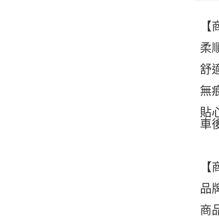
【
柔
舒
無
貼
車
【
品牌
商品