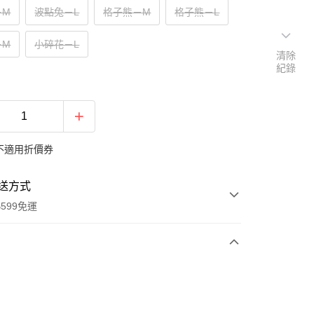
－M
波點兔－L
格子熊－M
格子熊－L
－M
小碎花－L
清除
紀錄
不適用折價券
送方式
599免運
次付款
付款