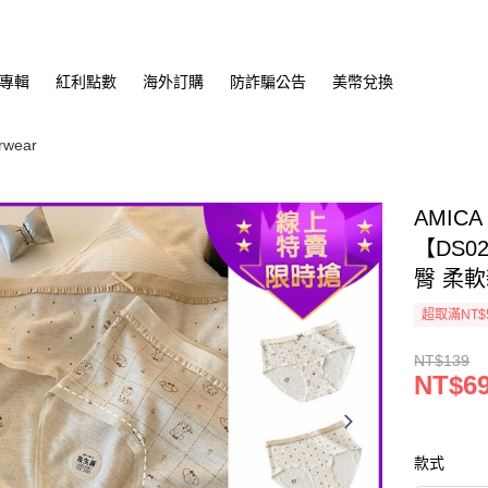
專輯
紅利點數
海外訂購
防詐騙公告
美幣兌換
wear
AMIC
【DS0
臀 柔
超取滿NT$
NT$139
NT$6
款式