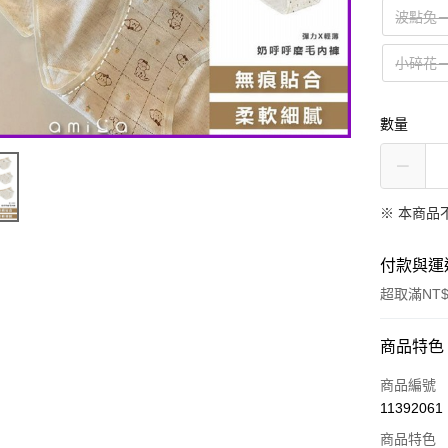
波點兔
小碎花
數量
※ 本商品
付款與運
超取滿NT$
付款方式
商品特色
信用卡一
商品編號
11392061
超商取貨
商品特色