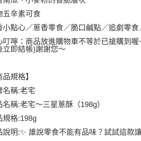
7-11付款
每筆NT$6
物五辛素可食
付款後7-1
香小點心／蔥香零食／脆口鹹點／追劇零食
每筆NT$6
心叮嚀：商品放進購物車不等於已搶購到喔
宅配
後立即結帳)謝謝您～
每筆NT$8
國家/地區配
商品規格】
牌名稱:老宅
品名稱:老宅～三星蔥酥（198g）
規格:198g
品說明:✨ 誰說零食不能有品味？試試這款