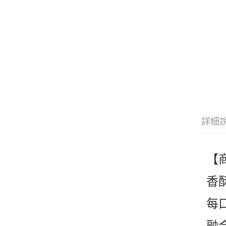
詳細
【
香
每
融