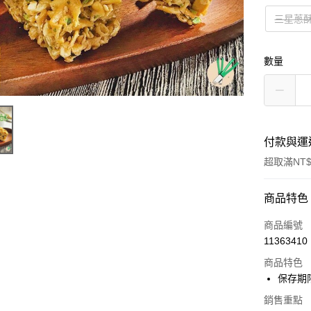
三星蔥
數量
付款與運
超取滿NT$
付款方式
商品特色
信用卡一
商品編號
11363410
超商取貨
商品特色
LINE Pay
保存期限：
Apple Pay
銷售重點