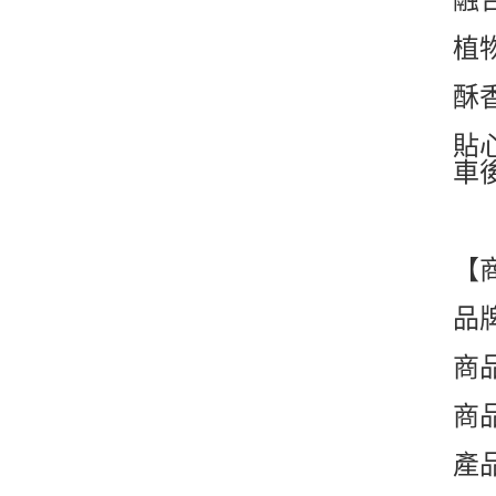
植
酥
貼
車
【
品
商
商品
產