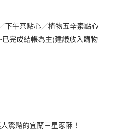
取貨
0，滿NT$599(含以上)免運費
1取貨
／下午茶點心／植物五辛素點心
0，滿NT$599(含以上)免運費
~已完成結帳為主(建議放入購物
0，滿NT$799(含以上)免運費
送0330
查看運費
讓人驚豔的宜蘭三星蔥酥！