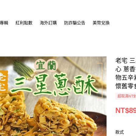
專輯
紅利點數
海外訂購
防詐騙公告
美幣兌換
老宅 三
心 蔥
物五辛
懷舊零
超取滿NT$
NT$8
款式