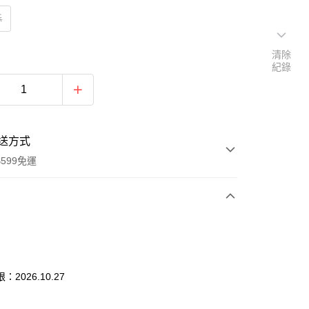
酥
清除
紀錄
送方式
599免運
次付款
付款
2026.10.27