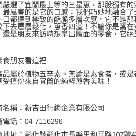
們嚴選了宜蘭最上等的三星蔥，那股獨有的
！最厲害的是它的口感：我們巧妙地融合了
一口都達到極致的酥脆多層次感。它不是那
咬下去層層鬆化，蔥香四溢！不論你是窩在
，還是朋友來訪時想拿出體面的零食，它絕
素食朋友看這裡
產品屬於植物五辛素。無論是素食者，或是
享受這份來自宜蘭的純粹蔥香美味！
商名稱：新吉田行銷企業有限公司
電話：04-7116296
商地址：彰化縣彰化市長樂里和平路107號4