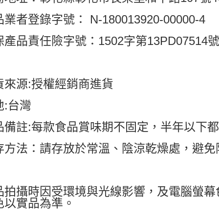
業者登錄字號： N-180013920-00000-4
產品責任險字號：1502字第13PD07514
貨來源:授權經銷商進貨
地:台灣
品備註:每款食品賞味期不固定，半年以下
存方法：請存放於常溫、陰涼乾燥處，避免
品拍攝時因受環境與光線影響，及電腦螢幕
色以實品為準。